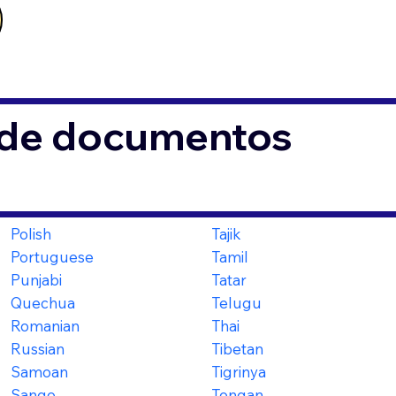
s de documentos
Polish
Tajik
Portuguese
Tamil
Punjabi
Tatar
Quechua
Telugu
Romanian
Thai
Russian
Tibetan
Samoan
Tigrinya
Sango
Tongan