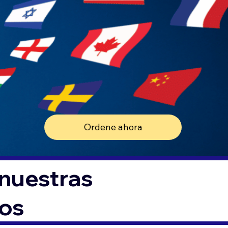
Ordene ahora
 nuestras
tos