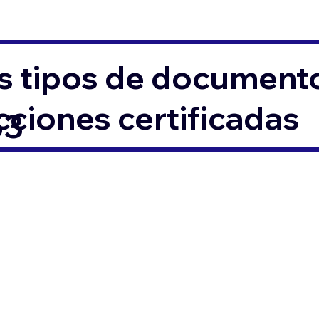
s tipos de documento
ciones certificadas
53