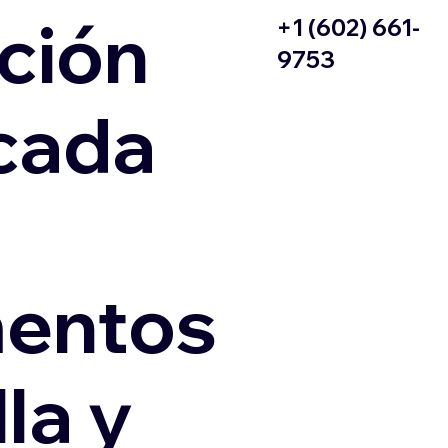
ción
+1 (602) 661-
9753
icada
entos
la y