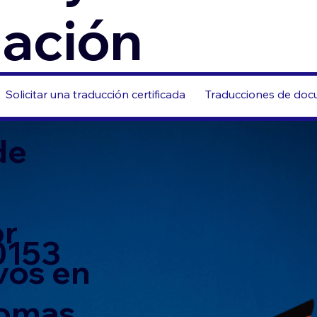
zación
Solicitar una traducción certificada
Traducciones de docu
de
or
0153
vos en
iomas