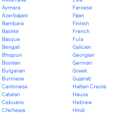
Aymara
Faroese
Azerbaijani
Fijian
Bambara
Finnish
Bashkir
French
Basque
Fula
Bengali
Galician
Bhojpuri
Georgian
Bosnian
German
Bulgarian
Greek
Burmese
Gujarati
Cantonese
Haitian Creole
Catalan
Hausa
Cebuano
Hebrew
Chichewa
Hindi