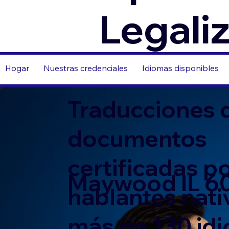
Legali
Hogar
Nuestras credenciales
Idiomas disponibles
Traducciones 
documentos
certificadas p
Maywood IL 6
hablantes nati
más de 130 id