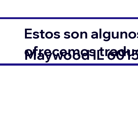
Estos son alguno
ofrecemos traduc
Maywood IL 601