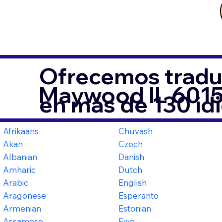
Ofrecemos tradu
Maywood IL 601
en más de 130 id
Afrikaans
Chuvash
Akan
Czech
Albanian
Danish
Amharic
Dutch
Arabic
English
Aragonese
Esperanto
Armenian
Estonian
Assamese
Ewe