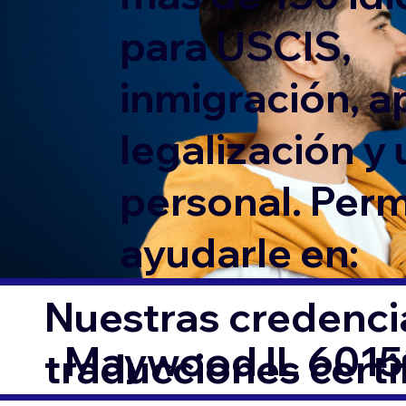
para USCIS,
inmigración, ap
legalización y
personal. Per
ayudarle en:
Nuestras credencia
Maywood IL 6015
traducciones cert