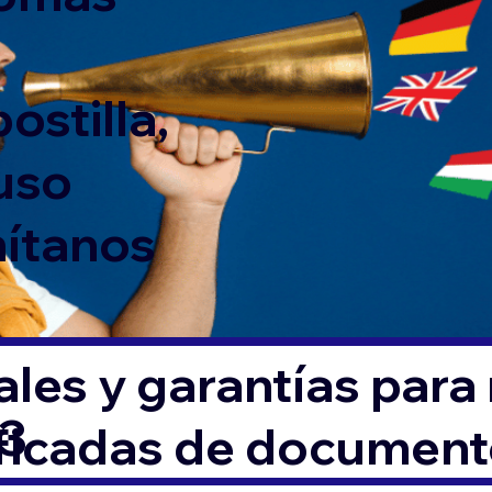
ostilla,
 uso
mítanos
les y garantías para
3
ificadas de documen