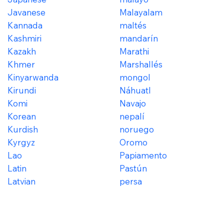
Javanese
Malayalam
Kannada
maltés
Kashmiri
mandarín
Kazakh
Marathi
Khmer
Marshallés
Kinyarwanda
mongol
Kirundi
Náhuatl
Komi
Navajo
Korean
nepalí
Kurdish
noruego
Kyrgyz
Oromo
Lao
Papiamento
Latin
Pastún
Latvian
persa