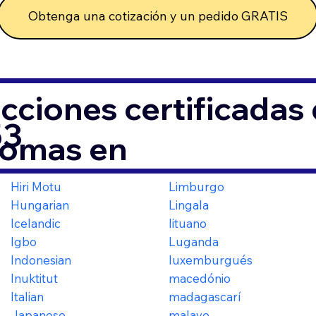
Obtenga una cotización y un pedido GRATIS
cciones certificada
53
iomas en
Hiri Motu
Limburgo
Hungarian
Lingala
Icelandic
lituano
Igbo
Luganda
Indonesian
luxemburgués
Inuktitut
macedónio
Italian
madagascarí
Japanese
malayo