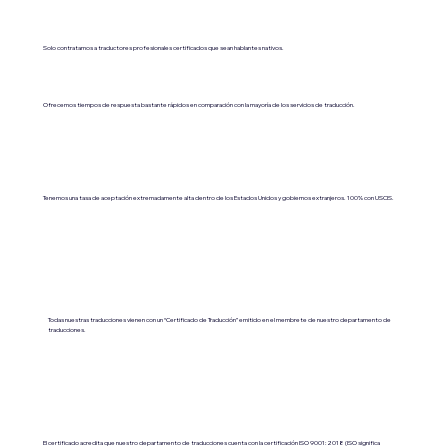
Solo contratamos a traductores profesionales certificados que sean hablantes nativos.
Ofrecemos tiempos de respuesta bastante rápidos en comparación con la mayoría de los servicios de traducción.
Tenemos una tasa de aceptación extremadamente alta dentro de los Estados Unidos y gobiernos extranjeros. 100% con USCIS.
Todas nuestras traducciones vienen con un “Certificado de Traducción” emitido en el membrete de nuestro departamento de
traducciones.
El certificado acredita que nuestro departamento de traducciones cuenta con la certificación ISO 9001:2018 (ISO significa