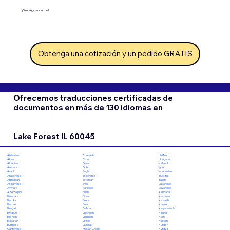
¡Sin cargos ocultos!
Obtenga una cotización y un pedido GRATIS
Ofrecemos traducciones certificadas de
documentos en más de 130 idiomas en
Lake Forest IL 60045
Chuvash
Hiri Motu
Afrikaans
Czech
Hungarian
Akan
Danish
Icelandic
Albanian
Dutch
Igbo
Amharic
English
Indonesian
Arabic
Esperanto
Inuktitut
Aragonese
Estonian
Italian
Armenian
Ewe
Japanese
Assamese
Faroese
Javanese
Aymara
Fijian
Kannada
Azerbaijani
Finnish
Kashmiri
Bambara
French
Kazakh
Bashkir
Fula
Khmer
Basque
Galician
Kinyarwanda
Bengali
Georgian
Kirundi
Bhojpuri
German
Komi
Bosnian
Greek
Korean
Bulgarian
Gujarati
Kurdish
Burmese
Haitian Creole
Kyrgyz
Cantonese