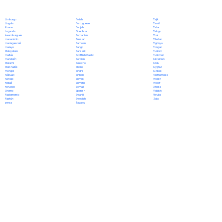
Polish
Limburgo
Tajik
Portuguese
Lingala
Tamil
Punjabi
lituano
Tatar
Quechua
Luganda
Telugu
Romanian
luxemburgués
Thai
Russian
macedónio
Tibetan
Samoan
madagascarí
Tigrinya
Sango
malayo
Tongan
Sanskrit
Malayalam
Turkish
Scottish Gaelic
maltés
Turkmen
Serbian
mandarín
Ukrainian
Sesotho
Marathi
Urdu
Shona
Marshallés
Uyghur
Sindhi
mongol
Uzbek
Sinhala
Náhuatl
Vietnamese
Slovak
Navajo
Welsh
Slovene
nepalí
Wolof
Somali
noruego
Xhosa
Spanish
Oromo
Yiddish
Swahili
Papiamento
Yoruba
Swedish
Pastún
Zulu
Tagalog
persa