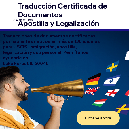
Traducción Certificada de
Documentos
+1 (602) 661-9753
Apostilla y Legalización
Traducciones de documentos certificadas
por hablantes nativos en más de 130 idiomas
para USCIS, inmigración, apostilla,
legalización y uso personal. Permítanos
ayudarle en:
Lake Forest IL 60045
Ordene ahora