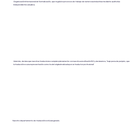
Organización Internacional de Normalización, que regula los procesos de trabajo de numerosas industrias mediante auditorías
independientes anuales).
Además, declara que nuestras traducciones cumplen plenamente con nuestra acreditación ISO y declaramos, "bajo pena de perjurio, que
la traducción es una representación correcta del original realizada por un traductor profesional".
Nuestro departamento de traducción está asegurado.