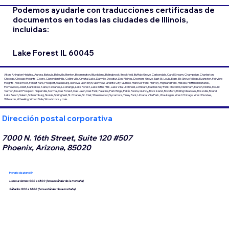
Podemos ayudarle con traducciones certificadas de
documentos en todas las ciudades de Illinois,
incluidas:
Lake Forest IL 60045
Alton, Arlington Heights, Aurora, Batavia, Belleville, Benton, Bloomington, Blue Island, Bolingbrook, Brookfield, Buffalo Grove, Carbondale, Carol Stream, Champaign, Charleston,
Chicago, Chicago Heights, Cicero, Clarendon Hills, Collinsville, Crystal Lake, Danville, Decatur, Des Plaines, Downers Grove, East St. Louis, Elgin, Elk Grove Village, Evanston, Fairview
Heights, Flossmoor, Forest Park, Freeport, Galesburg, Geneva, Glen Ellyn, Glenview, Granite City, Gurnee, Hanover Park, Harvey, Highland Park, Hillside, Hoffman Estates,
Homewood, Joliet, Kankakee, Kane, Kewanee, La Grange, Lake Forest, Lake in the Hills, Lake Villa, Litchfield, Lombard, Machesney Park, Macomb, Markham, Marion, Moline, Mount
Vernon, Mount Prospect, Naperville, Normal, Oak Forest, Oak Lawn, Oak Park, Palatine, Park Ridge, Pekín, Peoria, Quincy, Rock Island, Rockford, Rolling Meadows, Roseville, Round
Lake Beach, Salem, Schaumburg, Skokie, Springfield, St. Charles, St. Clair, Streamwood, Sycamore, Tinley Park, Urbana, Villa Park, Waukegan, West Chicago, West Dundee,
Wheaton, Wheeling, Wood Dale, Woodstock y más.
Dirección postal corporativa
7000 N. 16th Street, Suite 120 #507
Phoenix, Arizona, 85020
Horario de atención
Lunes a viernes 9:00 a 18:00 (hora estándar de la montaña)
Sábados 9:00 a 18:00 (hora estándar de la montaña)