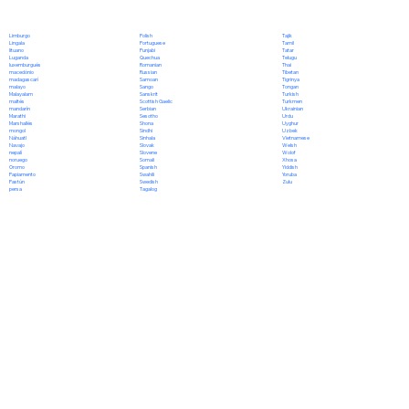
Polish
Limburgo
Tajik
Portuguese
Lingala
Tamil
Punjabi
lituano
Tatar
Quechua
Luganda
Telugu
Romanian
luxemburgués
Thai
Russian
macedónio
Tibetan
Samoan
madagascarí
Tigrinya
Sango
malayo
Tongan
Sanskrit
Malayalam
Turkish
Scottish Gaelic
maltés
Turkmen
Serbian
mandarín
Ukrainian
Sesotho
Marathi
Urdu
Shona
Marshallés
Uyghur
Sindhi
mongol
Uzbek
Sinhala
Náhuatl
Vietnamese
Slovak
Navajo
Welsh
Slovene
nepalí
Wolof
Somali
noruego
Xhosa
Spanish
Oromo
Yiddish
Swahili
Papiamento
Yoruba
Swedish
Pastún
Zulu
Tagalog
persa