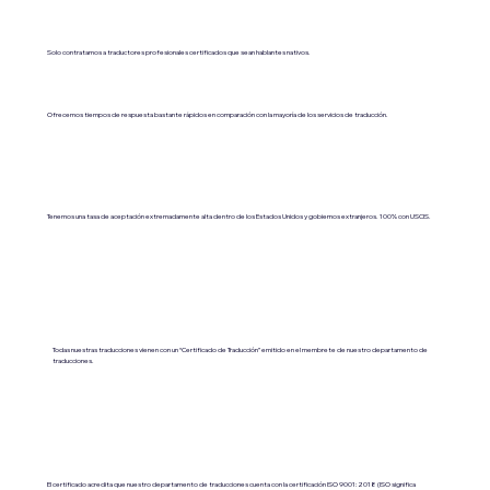
Solo contratamos a traductores profesionales certificados que sean hablantes nativos.
Ofrecemos tiempos de respuesta bastante rápidos en comparación con la mayoría de los servicios de traducción.
Tenemos una tasa de aceptación extremadamente alta dentro de los Estados Unidos y gobiernos extranjeros. 100% con USCIS.
Todas nuestras traducciones vienen con un “Certificado de Traducción” emitido en el membrete de nuestro departamento de
traducciones.
El certificado acredita que nuestro departamento de traducciones cuenta con la certificación ISO 9001:2018 (ISO significa