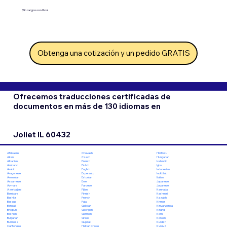
¡Sin cargos ocultos!
Obtenga una cotización y un pedido GRATIS
Ofrecemos traducciones certificadas de
documentos en más de 130 idiomas en
Joliet IL 60432
Chuvash
Hiri Motu
Afrikaans
Czech
Hungarian
Akan
Danish
Icelandic
Albanian
Dutch
Igbo
Amharic
English
Indonesian
Arabic
Esperanto
Inuktitut
Aragonese
Estonian
Italian
Armenian
Ewe
Japanese
Assamese
Faroese
Javanese
Aymara
Fijian
Kannada
Azerbaijani
Finnish
Kashmiri
Bambara
French
Kazakh
Bashkir
Fula
Khmer
Basque
Galician
Kinyarwanda
Bengali
Georgian
Kirundi
Bhojpuri
German
Komi
Bosnian
Greek
Korean
Bulgarian
Gujarati
Kurdish
Burmese
Haitian Creole
Kyrgyz
Cantonese