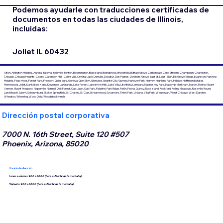
Podemos ayudarle con traducciones certificadas de
documentos en todas las ciudades de Illinois,
incluidas:
Joliet IL 60432
Alton, Arlington Heights, Aurora, Batavia, Belleville, Benton, Bloomington, Blue Island, Bolingbrook, Brookfield, Buffalo Grove, Carbondale, Carol Stream, Champaign, Charleston,
Chicago, Chicago Heights, Cicero, Clarendon Hills, Collinsville, Crystal Lake, Danville, Decatur, Des Plaines, Downers Grove, East St. Louis, Elgin, Elk Grove Village, Evanston, Fairview
Heights, Flossmoor, Forest Park, Freeport, Galesburg, Geneva, Glen Ellyn, Glenview, Granite City, Gurnee, Hanover Park, Harvey, Highland Park, Hillside, Hoffman Estates,
Homewood, Joliet, Kankakee, Kane, Kewanee, La Grange, Lake Forest, Lake in the Hills, Lake Villa, Litchfield, Lombard, Machesney Park, Macomb, Markham, Marion, Moline, Mount
Vernon, Mount Prospect, Naperville, Normal, Oak Forest, Oak Lawn, Oak Park, Palatine, Park Ridge, Pekín, Peoria, Quincy, Rock Island, Rockford, Rolling Meadows, Roseville, Round
Lake Beach, Salem, Schaumburg, Skokie, Springfield, St. Charles, St. Clair, Streamwood, Sycamore, Tinley Park, Urbana, Villa Park, Waukegan, West Chicago, West Dundee,
Wheaton, Wheeling, Wood Dale, Woodstock y más.
Dirección postal corporativa
7000 N. 16th Street, Suite 120 #507
Phoenix, Arizona, 85020
Horario de atención
Lunes a viernes 9:00 a 18:00 (hora estándar de la montaña)
Sábados 9:00 a 18:00 (hora estándar de la montaña)