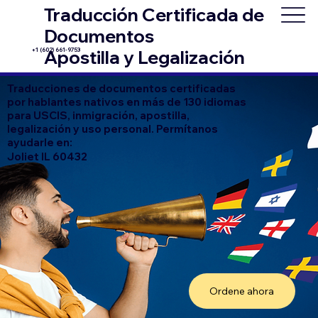
Traducción Certificada de
Documentos
+1 (602) 661-9753
Apostilla y Legalización
Traducciones de documentos certificadas
por hablantes nativos en más de 130 idiomas
para USCIS, inmigración, apostilla,
legalización y uso personal. Permítanos
ayudarle en:
Joliet IL 60432
Ordene ahora