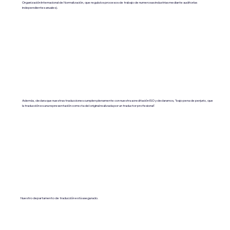
Organización Internacional de Normalización, que regula los procesos de trabajo de numerosas industrias mediante auditorías
independientes anuales).
Además, declara que nuestras traducciones cumplen plenamente con nuestra acreditación ISO y declaramos, "bajo pena de perjurio, que
la traducción es una representación correcta del original realizada por un traductor profesional".
Nuestro departamento de traducción está asegurado.