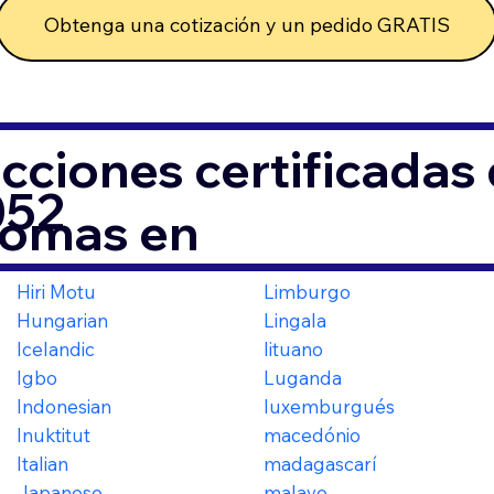
Obtenga una cotización y un pedido GRATIS
cciones certificada
052
iomas en
Hiri Motu
Limburgo
Hungarian
Lingala
Icelandic
lituano
Igbo
Luganda
Indonesian
luxemburgués
Inuktitut
macedónio
Italian
madagascarí
Japanese
malayo