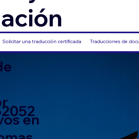
zación
Solicitar una traducción certificada
Traducciones de docu
de
or
 62052
vos en
iomas