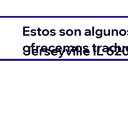
Estos son alguno
ofrecemos traduc
Jerseyville IL 62