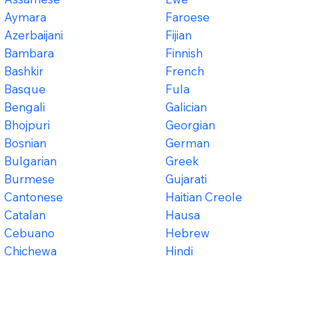
Aymara
Faroese
Azerbaijani
Fijian
Bambara
Finnish
Bashkir
French
Basque
Fula
Bengali
Galician
Bhojpuri
Georgian
Bosnian
German
Bulgarian
Greek
Burmese
Gujarati
Cantonese
Haitian Creole
Catalan
Hausa
Cebuano
Hebrew
Chichewa
Hindi