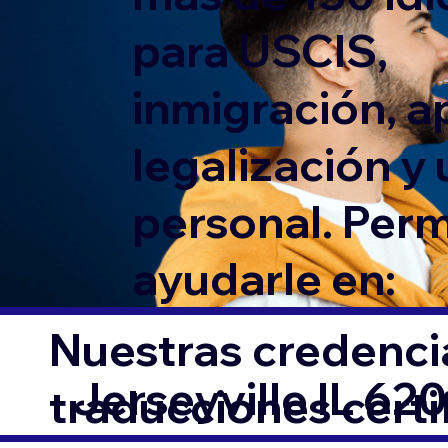
para USCIS,
inmigración, ap
legalización y
personal. Per
ayudarle en:
Nuestras credencia
Jerseyville IL 62
traducciones cert