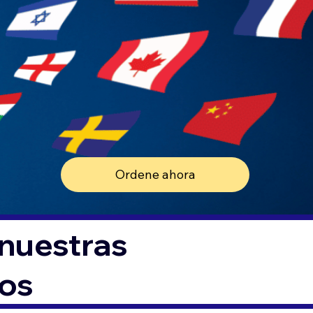
Ordene ahora
 nuestras
tos