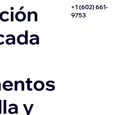
ción
+1 (602) 661-
9753
icada
entos
la y