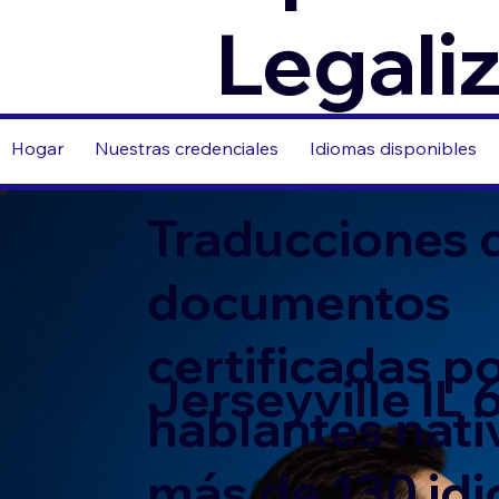
Legali
Hogar
Nuestras credenciales
Idiomas disponibles
Traducciones 
documentos
certificadas p
Jerseyville IL
hablantes nati
más de 130 id