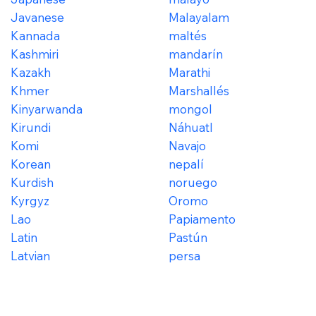
Javanese
Malayalam
Kannada
maltés
Kashmiri
mandarín
Kazakh
Marathi
Khmer
Marshallés
Kinyarwanda
mongol
Kirundi
Náhuatl
Komi
Navajo
Korean
nepalí
Kurdish
noruego
Kyrgyz
Oromo
Lao
Papiamento
Latin
Pastún
Latvian
persa