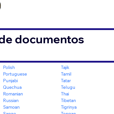
s de documentos
Polish
Tajik
Portuguese
Tamil
Punjabi
Tatar
Quechua
Telugu
Romanian
Thai
Russian
Tibetan
Samoan
Tigrinya
Sango
Tongan