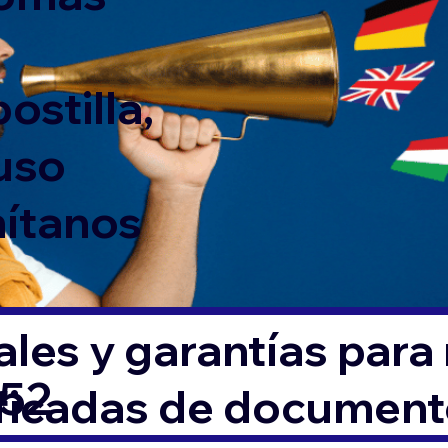
ostilla,
 uso
mítanos
les y garantías para
052
ificadas de documen