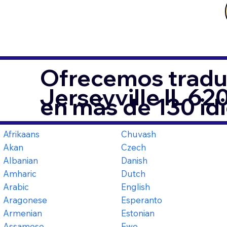
Ofrecemos tradu
Jerseyville IL 62
en más de 130 id
Afrikaans
Chuvash
Akan
Czech
Albanian
Danish
Amharic
Dutch
Arabic
English
Aragonese
Esperanto
Armenian
Estonian
Assamese
Ewe