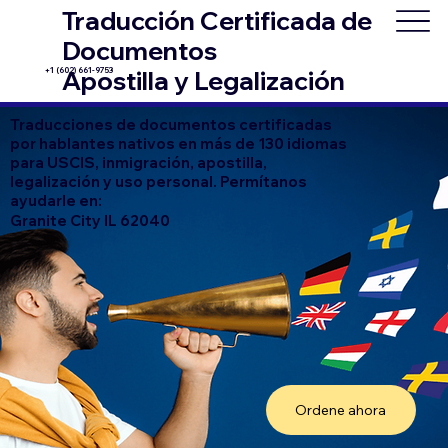
Traducción Certificada de
Documentos
+1 (602) 661-9753
Apostilla y Legalización
Traducciones de documentos certificadas
por hablantes nativos en más de 130 idiomas
para USCIS, inmigración, apostilla,
legalización y uso personal. Permítanos
ayudarle en:
Granite City IL 62040
Ordene ahora