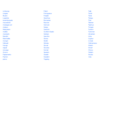
Polish
Limburgo
Tajik
Portuguese
Lingala
Tamil
Punjabi
lituano
Tatar
Quechua
Luganda
Telugu
Romanian
luxemburgués
Thai
Russian
macedónio
Tibetan
Samoan
madagascarí
Tigrinya
Sango
malayo
Tongan
Sanskrit
Malayalam
Turkish
Scottish Gaelic
maltés
Turkmen
Serbian
mandarín
Ukrainian
Sesotho
Marathi
Urdu
Shona
Marshallés
Uyghur
Sindhi
mongol
Uzbek
Sinhala
Náhuatl
Vietnamese
Slovak
Navajo
Welsh
Slovene
nepalí
Wolof
Somali
noruego
Xhosa
Spanish
Oromo
Yiddish
Swahili
Papiamento
Yoruba
Swedish
Pastún
Zulu
Tagalog
persa