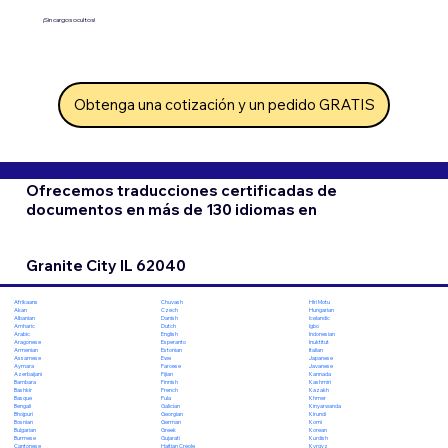
¡Sin cargos ocultos!
Obtenga una cotización y un pedido GRATIS
Ofrecemos traducciones certificadas de
documentos en más de 130 idiomas en
Granite City IL 62040
Chuvash
Hiri Motu
Afrikaans
Czech
Hungarian
Akan
Danish
Icelandic
Albanian
Dutch
Igbo
Amharic
English
Indonesian
Arabic
Esperanto
Inuktitut
Aragonese
Estonian
Italian
Armenian
Ewe
Japanese
Assamese
Faroese
Javanese
Aymara
Fijian
Kannada
Azerbaijani
Finnish
Kashmiri
Bambara
French
Kazakh
Bashkir
Fula
Khmer
Basque
Galician
Kinyarwanda
Bengali
Georgian
Kirundi
Bhojpuri
German
Komi
Bosnian
Greek
Korean
Bulgarian
Gujarati
Kurdish
Burmese
Haitian Creole
Kyrgyz
Cantonese