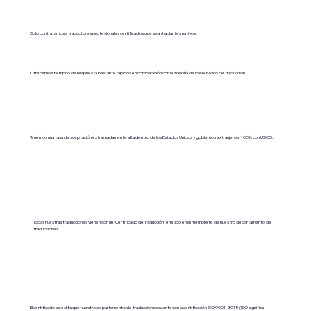
Solo contratamos a traductores profesionales certificados que sean hablantes nativos.
Ofrecemos tiempos de respuesta bastante rápidos en comparación con la mayoría de los servicios de traducción.
Tenemos una tasa de aceptación extremadamente alta dentro de los Estados Unidos y gobiernos extranjeros. 100% con USCIS.
Todas nuestras traducciones vienen con un “Certificado de Traducción” emitido en el membrete de nuestro departamento de
traducciones.
El certificado acredita que nuestro departamento de traducciones cuenta con la certificación ISO 9001:2018 (ISO significa