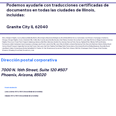
Podemos ayudarle con traducciones certificadas de
documentos en todas las ciudades de Illinois,
incluidas:
Granite City IL 62040
Alton, Arlington Heights, Aurora, Batavia, Belleville, Benton, Bloomington, Blue Island, Bolingbrook, Brookfield, Buffalo Grove, Carbondale, Carol Stream, Champaign, Charleston,
Chicago, Chicago Heights, Cicero, Clarendon Hills, Collinsville, Crystal Lake, Danville, Decatur, Des Plaines, Downers Grove, East St. Louis, Elgin, Elk Grove Village, Evanston, Fairview
Heights, Flossmoor, Forest Park, Freeport, Galesburg, Geneva, Glen Ellyn, Glenview, Granite City, Gurnee, Hanover Park, Harvey, Highland Park, Hillside, Hoffman Estates,
Homewood, Joliet, Kankakee, Kane, Kewanee, La Grange, Lake Forest, Lake in the Hills, Lake Villa, Litchfield, Lombard, Machesney Park, Macomb, Markham, Marion, Moline, Mount
Vernon, Mount Prospect, Naperville, Normal, Oak Forest, Oak Lawn, Oak Park, Palatine, Park Ridge, Pekín, Peoria, Quincy, Rock Island, Rockford, Rolling Meadows, Roseville, Round
Lake Beach, Salem, Schaumburg, Skokie, Springfield, St. Charles, St. Clair, Streamwood, Sycamore, Tinley Park, Urbana, Villa Park, Waukegan, West Chicago, West Dundee,
Wheaton, Wheeling, Wood Dale, Woodstock y más.
Dirección postal corporativa
7000 N. 16th Street, Suite 120 #507
Phoenix, Arizona, 85020
Horario de atención
Lunes a viernes 9:00 a 18:00 (hora estándar de la montaña)
Sábados 9:00 a 18:00 (hora estándar de la montaña)