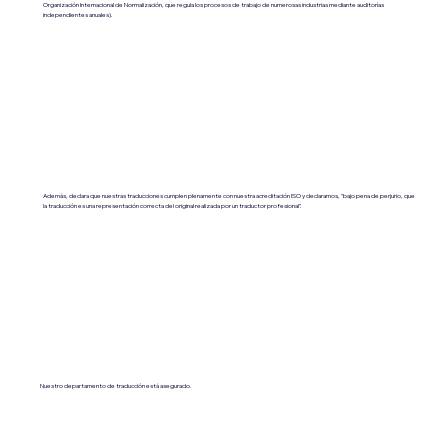
Organización Internacional de Normalización, que regula los procesos de trabajo de numerosas industrias mediante auditorías
independientes anuales).
Además, declara que nuestras traducciones cumplen plenamente con nuestra acreditación ISO y declaramos, "bajo pena de perjurio, que
la traducción es una representación correcta del original realizada por un traductor profesional".
Nuestro departamento de traducción está asegurado.