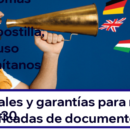
ostilla,
 uso
mítanos
les y garantías para
130
ificadas de documen