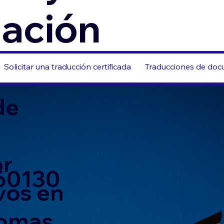
zación
Solicitar una traducción certificada
Traducciones de docu
de
or
 60130
vos en
iomas