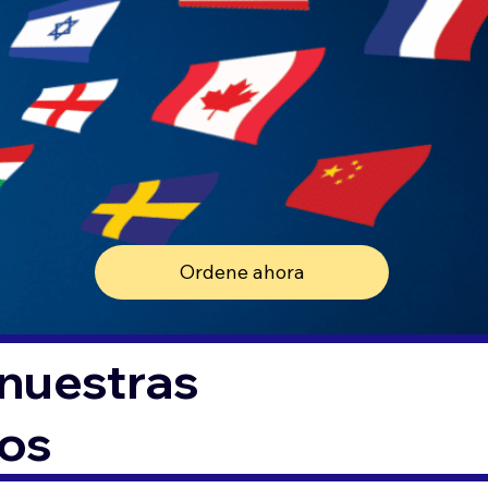
Ordene ahora
 nuestras
tos