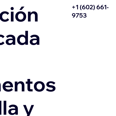
ción
+1 (602) 661-
9753
icada
entos
la y