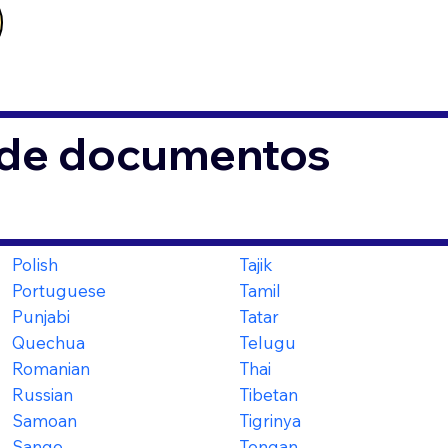
s de documentos
Polish
Tajik
Portuguese
Tamil
Punjabi
Tatar
Quechua
Telugu
Romanian
Thai
Russian
Tibetan
Samoan
Tigrinya
Sango
Tongan