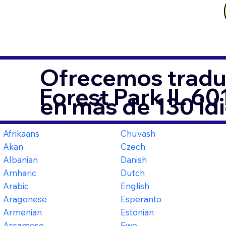
Ofrecemos tradu
Forest Park IL 6
en más de 130 id
Afrikaans
Chuvash
Akan
Czech
Albanian
Danish
Amharic
Dutch
Arabic
English
Aragonese
Esperanto
Armenian
Estonian
Assamese
Ewe