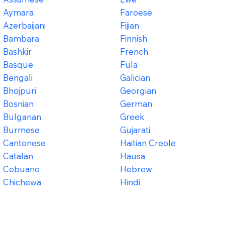
Aymara
Faroese
Azerbaijani
Fijian
Bambara
Finnish
Bashkir
French
Basque
Fula
Bengali
Galician
Bhojpuri
Georgian
Bosnian
German
Bulgarian
Greek
Burmese
Gujarati
Cantonese
Haitian Creole
Catalan
Hausa
Cebuano
Hebrew
Chichewa
Hindi