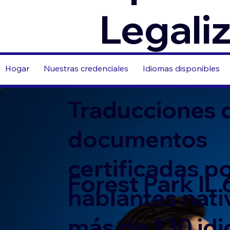
Legali
Hogar
Nuestras credenciales
Idiomas disponibles
Traducciones 
documentos
certificadas p
Forest Park IL
hablantes nati
más de 130 id