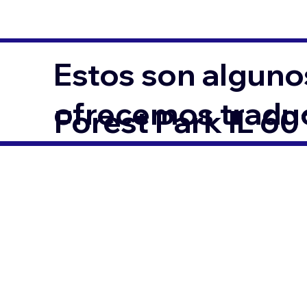
Estos son alguno
ofrecemos traduc
Forest Park IL 6