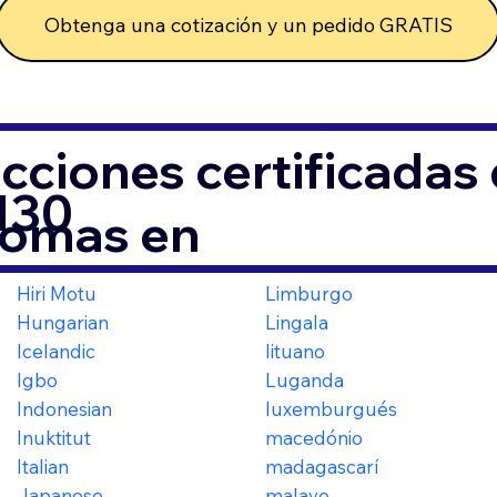
Obtenga una cotización y un pedido GRATIS
cciones certificada
0130
iomas en
Hiri Motu
Limburgo
Hungarian
Lingala
Icelandic
lituano
Igbo
Luganda
Indonesian
luxemburgués
Inuktitut
macedónio
Italian
madagascarí
Japanese
malayo