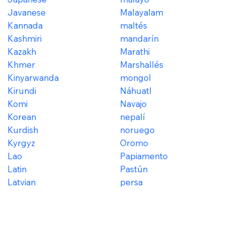
Javanese
Malayalam
Kannada
maltés
Kashmiri
mandarín
Kazakh
Marathi
Khmer
Marshallés
Kinyarwanda
mongol
Kirundi
Náhuatl
Komi
Navajo
Korean
nepalí
Kurdish
noruego
Kyrgyz
Oromo
Lao
Papiamento
Latin
Pastún
Latvian
persa