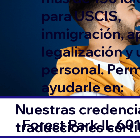
para USCIS,
inmigración, ap
legalización y
personal. Per
ayudarle en:
Nuestras credencia
Forest Park IL 60
traducciones cert