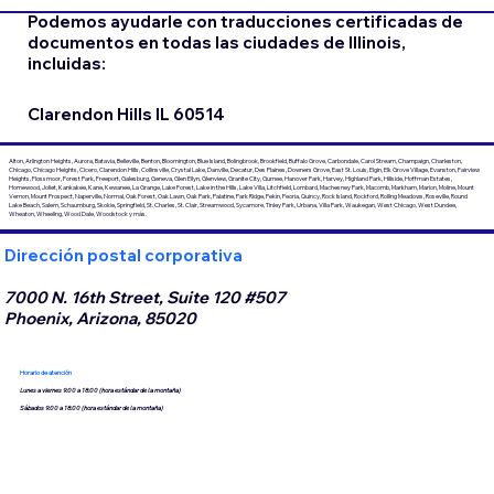
Podemos ayudarle con traducciones certificadas de
documentos en todas las ciudades de Illinois,
incluidas:
Clarendon Hills IL 60514
Alton, Arlington Heights, Aurora, Batavia, Belleville, Benton, Bloomington, Blue Island, Bolingbrook, Brookfield, Buffalo Grove, Carbondale, Carol Stream, Champaign, Charleston,
Chicago, Chicago Heights, Cicero, Clarendon Hills, Collinsville, Crystal Lake, Danville, Decatur, Des Plaines, Downers Grove, East St. Louis, Elgin, Elk Grove Village, Evanston, Fairview
Heights, Flossmoor, Forest Park, Freeport, Galesburg, Geneva, Glen Ellyn, Glenview, Granite City, Gurnee, Hanover Park, Harvey, Highland Park, Hillside, Hoffman Estates,
Homewood, Joliet, Kankakee, Kane, Kewanee, La Grange, Lake Forest, Lake in the Hills, Lake Villa, Litchfield, Lombard, Machesney Park, Macomb, Markham, Marion, Moline, Mount
Vernon, Mount Prospect, Naperville, Normal, Oak Forest, Oak Lawn, Oak Park, Palatine, Park Ridge, Pekín, Peoria, Quincy, Rock Island, Rockford, Rolling Meadows, Roseville, Round
Lake Beach, Salem, Schaumburg, Skokie, Springfield, St. Charles, St. Clair, Streamwood, Sycamore, Tinley Park, Urbana, Villa Park, Waukegan, West Chicago, West Dundee,
Wheaton, Wheeling, Wood Dale, Woodstock y más.
Dirección postal corporativa
7000 N. 16th Street, Suite 120 #507
Phoenix, Arizona, 85020
Horario de atención
Lunes a viernes 9:00 a 18:00 (hora estándar de la montaña)
Sábados 9:00 a 18:00 (hora estándar de la montaña)