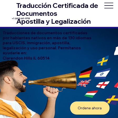
Traducción Certificada de
Documentos
+1 (602) 661-9753
Apostilla y Legalización
Traducciones de documentos certificadas
por hablantes nativos en más de 130 idiomas
para USCIS, inmigración, apostilla,
legalización y uso personal. Permítanos
ayudarle en:
Clarendon Hills IL 60514
Ordene ahora