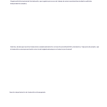
Organización Internacional de Normalización, que regula los procesos de trabajo de numerosas industrias mediante auditorías
independientes anuales).
Además, declara que nuestras traducciones cumplen plenamente con nuestra acreditación ISO y declaramos, "bajo pena de perjurio, que
la traducción es una representación correcta del original realizada por un traductor profesional".
Nuestro departamento de traducción está asegurado.