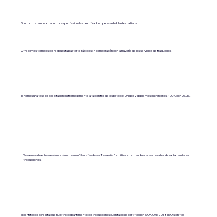
Solo contratamos a traductores profesionales certificados que sean hablantes nativos.
Ofrecemos tiempos de respuesta bastante rápidos en comparación con la mayoría de los servicios de traducción.
Tenemos una tasa de aceptación extremadamente alta dentro de los Estados Unidos y gobiernos extranjeros. 100% con USCIS.
Todas nuestras traducciones vienen con un “Certificado de Traducción” emitido en el membrete de nuestro departamento de
traducciones.
El certificado acredita que nuestro departamento de traducciones cuenta con la certificación ISO 9001:2018 (ISO significa