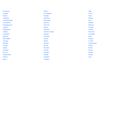
Polish
Limburgo
Tajik
Portuguese
Lingala
Tamil
Punjabi
lituano
Tatar
Quechua
Luganda
Telugu
Romanian
luxemburgués
Thai
Russian
macedónio
Tibetan
Samoan
madagascarí
Tigrinya
Sango
malayo
Tongan
Sanskrit
Malayalam
Turkish
Scottish Gaelic
maltés
Turkmen
Serbian
mandarín
Ukrainian
Sesotho
Marathi
Urdu
Shona
Marshallés
Uyghur
Sindhi
mongol
Uzbek
Sinhala
Náhuatl
Vietnamese
Slovak
Navajo
Welsh
Slovene
nepalí
Wolof
Somali
noruego
Xhosa
Spanish
Oromo
Yiddish
Swahili
Papiamento
Yoruba
Swedish
Pastún
Zulu
Tagalog
persa