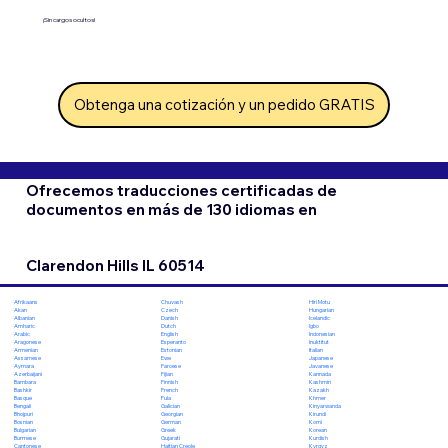
¡Sin cargos ocultos!
Obtenga una cotización y un pedido GRATIS
Ofrecemos traducciones certificadas de
documentos en más de 130 idiomas en
Clarendon Hills IL 60514
Chuvash
Hiri Motu
Afrikaans
Czech
Hungarian
Akan
Danish
Icelandic
Albanian
Dutch
Igbo
Amharic
English
Indonesian
Arabic
Esperanto
Inuktitut
Aragonese
Estonian
Italian
Armenian
Ewe
Japanese
Assamese
Faroese
Javanese
Aymara
Fijian
Kannada
Azerbaijani
Finnish
Kashmiri
Bambara
French
Kazakh
Bashkir
Fula
Khmer
Basque
Galician
Kinyarwanda
Bengali
Georgian
Kirundi
Bhojpuri
German
Komi
Bosnian
Greek
Korean
Bulgarian
Gujarati
Kurdish
Burmese
Haitian Creole
Kyrgyz
Cantonese