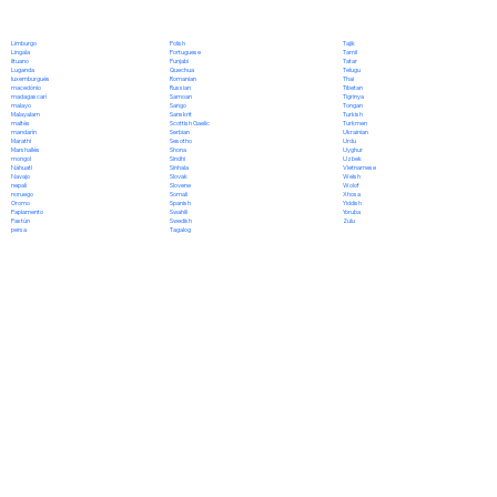
Polish
Limburgo
Tajik
Portuguese
Lingala
Tamil
Punjabi
lituano
Tatar
Quechua
Luganda
Telugu
Romanian
luxemburgués
Thai
Russian
macedónio
Tibetan
Samoan
madagascarí
Tigrinya
Sango
malayo
Tongan
Sanskrit
Malayalam
Turkish
Scottish Gaelic
maltés
Turkmen
Serbian
mandarín
Ukrainian
Sesotho
Marathi
Urdu
Shona
Marshallés
Uyghur
Sindhi
mongol
Uzbek
Sinhala
Náhuatl
Vietnamese
Slovak
Navajo
Welsh
Slovene
nepalí
Wolof
Somali
noruego
Xhosa
Spanish
Oromo
Yiddish
Swahili
Papiamento
Yoruba
Swedish
Pastún
Zulu
Tagalog
persa