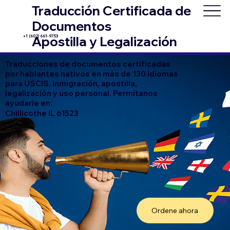
Traducción Certificada de
Documentos
+1 (602) 661-9753
Apostilla y Legalización
Traducciones de documentos certificadas
por hablantes nativos en más de 130 idiomas
para USCIS, inmigración, apostilla,
legalización y uso personal. Permítanos
ayudarle en:
Chillicothe IL 61523
Ordene ahora