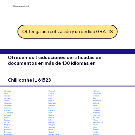
¡Sin cargos ocultos!
Obtenga una cotización y un pedido GRATIS
Ofrecemos traducciones certificadas de
documentos en más de 130 idiomas en
Chillicothe IL 61523
Chuvash
Hiri Motu
Afrikaans
Czech
Hungarian
Akan
Danish
Icelandic
Albanian
Dutch
Igbo
Amharic
English
Indonesian
Arabic
Esperanto
Inuktitut
Aragonese
Estonian
Italian
Armenian
Ewe
Japanese
Assamese
Faroese
Javanese
Aymara
Fijian
Kannada
Azerbaijani
Finnish
Kashmiri
Bambara
French
Kazakh
Bashkir
Fula
Khmer
Basque
Galician
Kinyarwanda
Bengali
Georgian
Kirundi
Bhojpuri
German
Komi
Bosnian
Greek
Korean
Bulgarian
Gujarati
Kurdish
Burmese
Haitian Creole
Kyrgyz
Cantonese