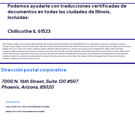
Podemos ayudarle con traducciones certificadas de
documentos en todas las ciudades de Illinois,
incluidas:
Chillicothe IL 61523
Alton, Arlington Heights, Aurora, Batavia, Belleville, Benton, Bloomington, Blue Island, Bolingbrook, Brookfield, Buffalo Grove, Carbondale, Carol Stream, Champaign, Charleston,
Chicago, Chicago Heights, Cicero, Clarendon Hills, Collinsville, Crystal Lake, Danville, Decatur, Des Plaines, Downers Grove, East St. Louis, Elgin, Elk Grove Village, Evanston, Fairview
Heights, Flossmoor, Forest Park, Freeport, Galesburg, Geneva, Glen Ellyn, Glenview, Granite City, Gurnee, Hanover Park, Harvey, Highland Park, Hillside, Hoffman Estates,
Homewood, Joliet, Kankakee, Kane, Kewanee, La Grange, Lake Forest, Lake in the Hills, Lake Villa, Litchfield, Lombard, Machesney Park, Macomb, Markham, Marion, Moline, Mount
Vernon, Mount Prospect, Naperville, Normal, Oak Forest, Oak Lawn, Oak Park, Palatine, Park Ridge, Pekín, Peoria, Quincy, Rock Island, Rockford, Rolling Meadows, Roseville, Round
Lake Beach, Salem, Schaumburg, Skokie, Springfield, St. Charles, St. Clair, Streamwood, Sycamore, Tinley Park, Urbana, Villa Park, Waukegan, West Chicago, West Dundee,
Wheaton, Wheeling, Wood Dale, Woodstock y más.
Dirección postal corporativa
7000 N. 16th Street, Suite 120 #507
Phoenix, Arizona, 85020
Horario de atención
Lunes a viernes 9:00 a 18:00 (hora estándar de la montaña)
Sábados 9:00 a 18:00 (hora estándar de la montaña)