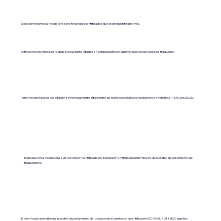
Solo contratamos a traductores profesionales certificados que sean hablantes nativos.
Ofrecemos tiempos de respuesta bastante rápidos en comparación con la mayoría de los servicios de traducción.
Tenemos una tasa de aceptación extremadamente alta dentro de los Estados Unidos y gobiernos extranjeros. 100% con USCIS.
Todas nuestras traducciones vienen con un “Certificado de Traducción” emitido en el membrete de nuestro departamento de
traducciones.
El certificado acredita que nuestro departamento de traducciones cuenta con la certificación ISO 9001:2018 (ISO significa