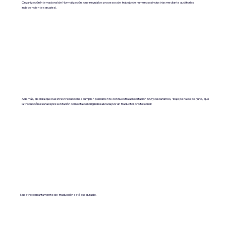
Organización Internacional de Normalización, que regula los procesos de trabajo de numerosas industrias mediante auditorías
independientes anuales).
Además, declara que nuestras traducciones cumplen plenamente con nuestra acreditación ISO y declaramos, "bajo pena de perjurio, que
la traducción es una representación correcta del original realizada por un traductor profesional".
Nuestro departamento de traducción está asegurado.