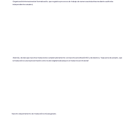
Organización Internacional de Normalización, que regula los procesos de trabajo de numerosas industrias mediante auditorías
independientes anuales).
Además, declara que nuestras traducciones cumplen plenamente con nuestra acreditación ISO y declaramos, "bajo pena de perjurio, que
la traducción es una representación correcta del original realizada por un traductor profesional".
Nuestro departamento de traducción está asegurado.