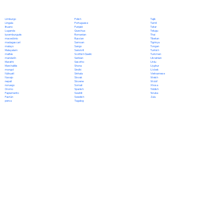
Polish
Limburgo
Tajik
Portuguese
Lingala
Tamil
Punjabi
lituano
Tatar
Quechua
Luganda
Telugu
Romanian
luxemburgués
Thai
Russian
macedónio
Tibetan
Samoan
madagascarí
Tigrinya
Sango
malayo
Tongan
Sanskrit
Malayalam
Turkish
Scottish Gaelic
maltés
Turkmen
Serbian
mandarín
Ukrainian
Sesotho
Marathi
Urdu
Shona
Marshallés
Uyghur
Sindhi
mongol
Uzbek
Sinhala
Náhuatl
Vietnamese
Slovak
Navajo
Welsh
Slovene
nepalí
Wolof
Somali
noruego
Xhosa
Spanish
Oromo
Yiddish
Swahili
Papiamento
Yoruba
Swedish
Pastún
Zulu
Tagalog
persa