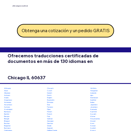
¡Sin cargos ocultos!
Obtenga una cotización y un pedido GRATIS
Ofrecemos traducciones certificadas de
documentos en más de 130 idiomas en
Chicago IL 60637
Chuvash
Hiri Motu
Afrikaans
Czech
Hungarian
Akan
Danish
Icelandic
Albanian
Dutch
Igbo
Amharic
English
Indonesian
Arabic
Esperanto
Inuktitut
Aragonese
Estonian
Italian
Armenian
Ewe
Japanese
Assamese
Faroese
Javanese
Aymara
Fijian
Kannada
Azerbaijani
Finnish
Kashmiri
Bambara
French
Kazakh
Bashkir
Fula
Khmer
Basque
Galician
Kinyarwanda
Bengali
Georgian
Kirundi
Bhojpuri
German
Komi
Bosnian
Greek
Korean
Bulgarian
Gujarati
Kurdish
Burmese
Haitian Creole
Kyrgyz
Cantonese