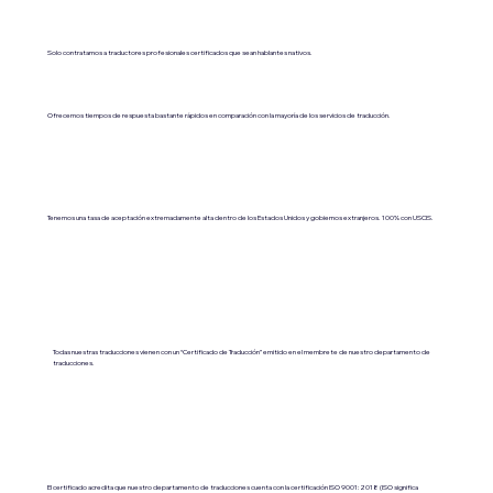
Solo contratamos a traductores profesionales certificados que sean hablantes nativos.
Ofrecemos tiempos de respuesta bastante rápidos en comparación con la mayoría de los servicios de traducción.
Tenemos una tasa de aceptación extremadamente alta dentro de los Estados Unidos y gobiernos extranjeros. 100% con USCIS.
Todas nuestras traducciones vienen con un “Certificado de Traducción” emitido en el membrete de nuestro departamento de
traducciones.
El certificado acredita que nuestro departamento de traducciones cuenta con la certificación ISO 9001:2018 (ISO significa