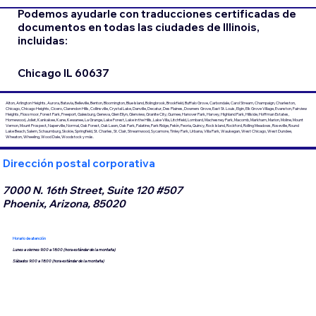
Podemos ayudarle con traducciones certificadas de
documentos en todas las ciudades de Illinois,
incluidas:
Chicago IL 60637
Alton, Arlington Heights, Aurora, Batavia, Belleville, Benton, Bloomington, Blue Island, Bolingbrook, Brookfield, Buffalo Grove, Carbondale, Carol Stream, Champaign, Charleston,
Chicago, Chicago Heights, Cicero, Clarendon Hills, Collinsville, Crystal Lake, Danville, Decatur, Des Plaines, Downers Grove, East St. Louis, Elgin, Elk Grove Village, Evanston, Fairview
Heights, Flossmoor, Forest Park, Freeport, Galesburg, Geneva, Glen Ellyn, Glenview, Granite City, Gurnee, Hanover Park, Harvey, Highland Park, Hillside, Hoffman Estates,
Homewood, Joliet, Kankakee, Kane, Kewanee, La Grange, Lake Forest, Lake in the Hills, Lake Villa, Litchfield, Lombard, Machesney Park, Macomb, Markham, Marion, Moline, Mount
Vernon, Mount Prospect, Naperville, Normal, Oak Forest, Oak Lawn, Oak Park, Palatine, Park Ridge, Pekín, Peoria, Quincy, Rock Island, Rockford, Rolling Meadows, Roseville, Round
Lake Beach, Salem, Schaumburg, Skokie, Springfield, St. Charles, St. Clair, Streamwood, Sycamore, Tinley Park, Urbana, Villa Park, Waukegan, West Chicago, West Dundee,
Wheaton, Wheeling, Wood Dale, Woodstock y más.
Dirección postal corporativa
7000 N. 16th Street, Suite 120 #507
Phoenix, Arizona, 85020
Horario de atención
Lunes a viernes 9:00 a 18:00 (hora estándar de la montaña)
Sábados 9:00 a 18:00 (hora estándar de la montaña)