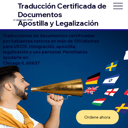
Traducción Certificada de
Documentos
+1 (602) 661-9753
Apostilla y Legalización
Traducciones de documentos certificadas
por hablantes nativos en más de 130 idiomas
para USCIS, inmigración, apostilla,
legalización y uso personal. Permítanos
ayudarle en:
Chicago IL 60637
Ordene ahora