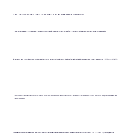
Solo contratamos a traductores profesionales certificados que sean hablantes nativos.
Ofrecemos tiempos de respuesta bastante rápidos en comparación con la mayoría de los servicios de traducción.
Tenemos una tasa de aceptación extremadamente alta dentro de los Estados Unidos y gobiernos extranjeros. 100% con USCIS.
Todas nuestras traducciones vienen con un “Certificado de Traducción” emitido en el membrete de nuestro departamento de
traducciones.
El certificado acredita que nuestro departamento de traducciones cuenta con la certificación ISO 9001:2018 (ISO significa