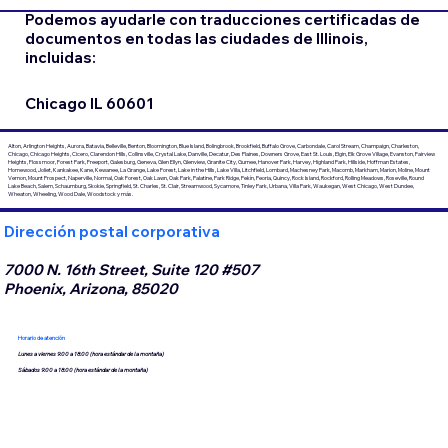
Podemos ayudarle con traducciones certificadas de
documentos en todas las ciudades de Illinois,
incluidas:
Chicago IL 60601
Alton, Arlington Heights, Aurora, Batavia, Belleville, Benton, Bloomington, Blue Island, Bolingbrook, Brookfield, Buffalo Grove, Carbondale, Carol Stream, Champaign, Charleston,
Chicago, Chicago Heights, Cicero, Clarendon Hills, Collinsville, Crystal Lake, Danville, Decatur, Des Plaines, Downers Grove, East St. Louis, Elgin, Elk Grove Village, Evanston, Fairview
Heights, Flossmoor, Forest Park, Freeport, Galesburg, Geneva, Glen Ellyn, Glenview, Granite City, Gurnee, Hanover Park, Harvey, Highland Park, Hillside, Hoffman Estates,
Homewood, Joliet, Kankakee, Kane, Kewanee, La Grange, Lake Forest, Lake in the Hills, Lake Villa, Litchfield, Lombard, Machesney Park, Macomb, Markham, Marion, Moline, Mount
Vernon, Mount Prospect, Naperville, Normal, Oak Forest, Oak Lawn, Oak Park, Palatine, Park Ridge, Pekín, Peoria, Quincy, Rock Island, Rockford, Rolling Meadows, Roseville, Round
Lake Beach, Salem, Schaumburg, Skokie, Springfield, St. Charles, St. Clair, Streamwood, Sycamore, Tinley Park, Urbana, Villa Park, Waukegan, West Chicago, West Dundee,
Wheaton, Wheeling, Wood Dale, Woodstock y más.
Dirección postal corporativa
7000 N. 16th Street, Suite 120 #507
Phoenix, Arizona, 85020
Horario de atención
Lunes a viernes 9:00 a 18:00 (hora estándar de la montaña)
Sábados 9:00 a 18:00 (hora estándar de la montaña)