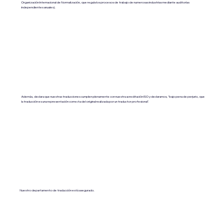
Organización Internacional de Normalización, que regula los procesos de trabajo de numerosas industrias mediante auditorías
independientes anuales).
Además, declara que nuestras traducciones cumplen plenamente con nuestra acreditación ISO y declaramos, "bajo pena de perjurio, que
la traducción es una representación correcta del original realizada por un traductor profesional".
Nuestro departamento de traducción está asegurado.