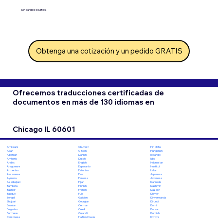
¡Sin cargos ocultos!
Obtenga una cotización y un pedido GRATIS
Ofrecemos traducciones certificadas de
documentos en más de 130 idiomas en
Chicago IL 60601
Chuvash
Hiri Motu
Afrikaans
Czech
Hungarian
Akan
Danish
Icelandic
Albanian
Dutch
Igbo
Amharic
English
Indonesian
Arabic
Esperanto
Inuktitut
Aragonese
Estonian
Italian
Armenian
Ewe
Japanese
Assamese
Faroese
Javanese
Aymara
Fijian
Kannada
Azerbaijani
Finnish
Kashmiri
Bambara
French
Kazakh
Bashkir
Fula
Khmer
Basque
Galician
Kinyarwanda
Bengali
Georgian
Kirundi
Bhojpuri
German
Komi
Bosnian
Greek
Korean
Bulgarian
Gujarati
Kurdish
Burmese
Haitian Creole
Kyrgyz
Cantonese