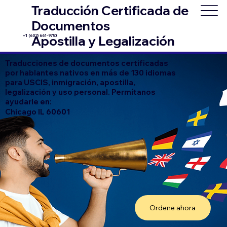
Traducción Certificada de
Documentos
+1 (602) 661-9753
Apostilla y Legalización
Traducciones de documentos certificadas
por hablantes nativos en más de 130 idiomas
para USCIS, inmigración, apostilla,
legalización y uso personal. Permítanos
ayudarle en:
Chicago IL 60601
Ordene ahora