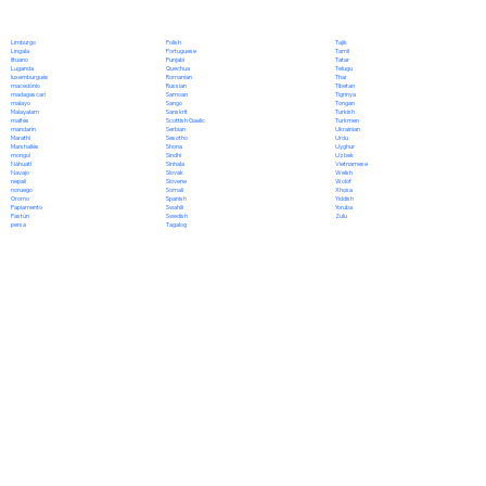
Polish
Limburgo
Tajik
Portuguese
Lingala
Tamil
Punjabi
lituano
Tatar
Quechua
Luganda
Telugu
Romanian
luxemburgués
Thai
Russian
macedónio
Tibetan
Samoan
madagascarí
Tigrinya
Sango
malayo
Tongan
Sanskrit
Malayalam
Turkish
Scottish Gaelic
maltés
Turkmen
Serbian
mandarín
Ukrainian
Sesotho
Marathi
Urdu
Shona
Marshallés
Uyghur
Sindhi
mongol
Uzbek
Sinhala
Náhuatl
Vietnamese
Slovak
Navajo
Welsh
Slovene
nepalí
Wolof
Somali
noruego
Xhosa
Spanish
Oromo
Yiddish
Swahili
Papiamento
Yoruba
Swedish
Pastún
Zulu
Tagalog
persa