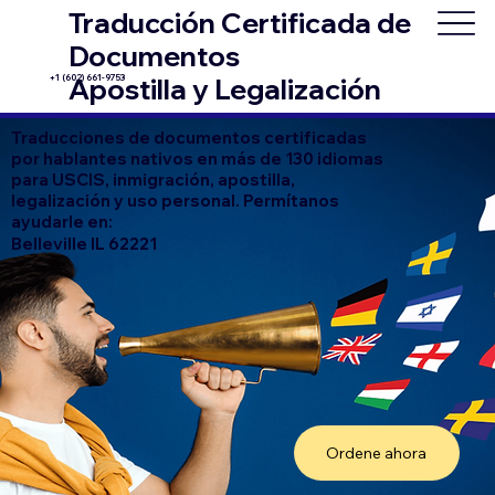
Traducción Certificada de
Documentos
+1 (602) 661-9753
Apostilla y Legalización
Traducciones de documentos certificadas
por hablantes nativos en más de 130 idiomas
para USCIS, inmigración, apostilla,
legalización y uso personal. Permítanos
ayudarle en:
Belleville IL 62221
Ordene ahora