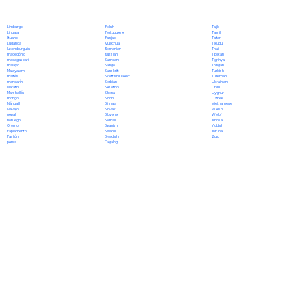
Polish
Limburgo
Tajik
Portuguese
Lingala
Tamil
Punjabi
lituano
Tatar
Quechua
Luganda
Telugu
Romanian
luxemburgués
Thai
Russian
macedónio
Tibetan
Samoan
madagascarí
Tigrinya
Sango
malayo
Tongan
Sanskrit
Malayalam
Turkish
Scottish Gaelic
maltés
Turkmen
Serbian
mandarín
Ukrainian
Sesotho
Marathi
Urdu
Shona
Marshallés
Uyghur
Sindhi
mongol
Uzbek
Sinhala
Náhuatl
Vietnamese
Slovak
Navajo
Welsh
Slovene
nepalí
Wolof
Somali
noruego
Xhosa
Spanish
Oromo
Yiddish
Swahili
Papiamento
Yoruba
Swedish
Pastún
Zulu
Tagalog
persa