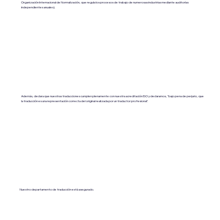
Organización Internacional de Normalización, que regula los procesos de trabajo de numerosas industrias mediante auditorías
independientes anuales).
Además, declara que nuestras traducciones cumplen plenamente con nuestra acreditación ISO y declaramos, "bajo pena de perjurio, que
la traducción es una representación correcta del original realizada por un traductor profesional".
Nuestro departamento de traducción está asegurado.