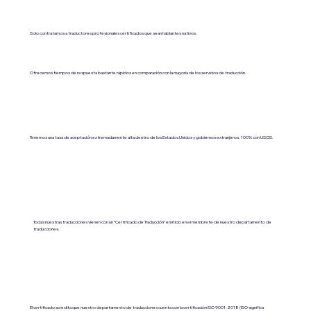
Solo contratamos a traductores profesionales certificados que sean hablantes nativos.
Ofrecemos tiempos de respuesta bastante rápidos en comparación con la mayoría de los servicios de traducción.
Tenemos una tasa de aceptación extremadamente alta dentro de los Estados Unidos y gobiernos extranjeros. 100% con USCIS.
Todas nuestras traducciones vienen con un “Certificado de Traducción” emitido en el membrete de nuestro departamento de
traducciones.
El certificado acredita que nuestro departamento de traducciones cuenta con la certificación ISO 9001:2018 (ISO significa