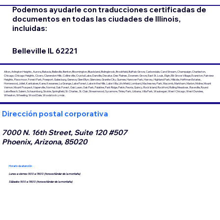
Podemos ayudarle con traducciones certificadas de
documentos en todas las ciudades de Illinois,
incluidas:
Belleville IL 62221
Alton, Arlington Heights, Aurora, Batavia, Belleville, Benton, Bloomington, Blue Island, Bolingbrook, Brookfield, Buffalo Grove, Carbondale, Carol Stream, Champaign, Charleston,
Chicago, Chicago Heights, Cicero, Clarendon Hills, Collinsville, Crystal Lake, Danville, Decatur, Des Plaines, Downers Grove, East St. Louis, Elgin, Elk Grove Village, Evanston, Fairview
Heights, Flossmoor, Forest Park, Freeport, Galesburg, Geneva, Glen Ellyn, Glenview, Granite City, Gurnee, Hanover Park, Harvey, Highland Park, Hillside, Hoffman Estates,
Homewood, Joliet, Kankakee, Kane, Kewanee, La Grange, Lake Forest, Lake in the Hills, Lake Villa, Litchfield, Lombard, Machesney Park, Macomb, Markham, Marion, Moline, Mount
Vernon, Mount Prospect, Naperville, Normal, Oak Forest, Oak Lawn, Oak Park, Palatine, Park Ridge, Pekín, Peoria, Quincy, Rock Island, Rockford, Rolling Meadows, Roseville, Round
Lake Beach, Salem, Schaumburg, Skokie, Springfield, St. Charles, St. Clair, Streamwood, Sycamore, Tinley Park, Urbana, Villa Park, Waukegan, West Chicago, West Dundee,
Wheaton, Wheeling, Wood Dale, Woodstock y más.
Dirección postal corporativa
7000 N. 16th Street, Suite 120 #507
Phoenix, Arizona, 85020
Horario de atención
Lunes a viernes 9:00 a 18:00 (hora estándar de la montaña)
Sábados 9:00 a 18:00 (hora estándar de la montaña)