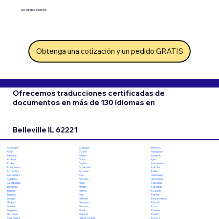
¡Sin cargos ocultos!
Obtenga una cotización y un pedido GRATIS
Ofrecemos traducciones certificadas de
documentos en más de 130 idiomas en
Belleville IL 62221
Chuvash
Hiri Motu
Afrikaans
Czech
Hungarian
Akan
Danish
Icelandic
Albanian
Dutch
Igbo
Amharic
English
Indonesian
Arabic
Esperanto
Inuktitut
Aragonese
Estonian
Italian
Armenian
Ewe
Japanese
Assamese
Faroese
Javanese
Aymara
Fijian
Kannada
Azerbaijani
Finnish
Kashmiri
Bambara
French
Kazakh
Bashkir
Fula
Khmer
Basque
Galician
Kinyarwanda
Bengali
Georgian
Kirundi
Bhojpuri
German
Komi
Bosnian
Greek
Korean
Bulgarian
Gujarati
Kurdish
Burmese
Haitian Creole
Kyrgyz
Cantonese