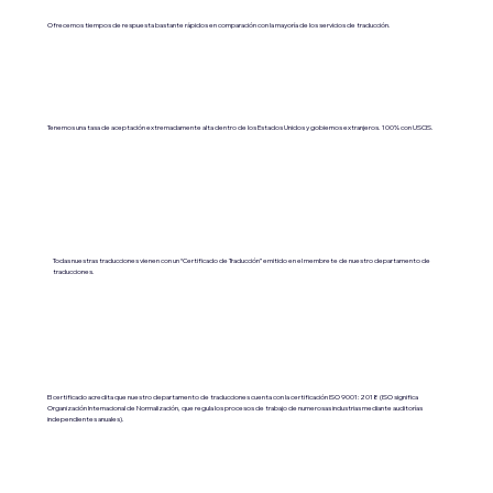
Ofrecemos tiempos de respuesta bastante rápidos en comparación con la mayoría de los servicios de traducción.
Tenemos una tasa de aceptación extremadamente alta dentro de los Estados Unidos y gobiernos extranjeros. 100% con USCIS.
Todas nuestras traducciones vienen con un “Certificado de Traducción” emitido en el membrete de nuestro departamento de
traducciones.
El certificado acredita que nuestro departamento de traducciones cuenta con la certificación ISO 9001:2018 (ISO significa
Organización Internacional de Normalización, que regula los procesos de trabajo de numerosas industrias mediante auditorías
independientes anuales).