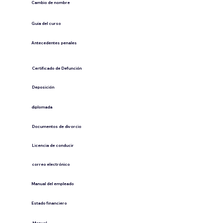
Cambio de nombre
Guía del curso
Antecedentes penales
​Certificado de Defunción
​Deposición
diplomada
Documentos de divorcio
Licencia de conducir
​correo electrónico
Manual del empleado
Estado financiero