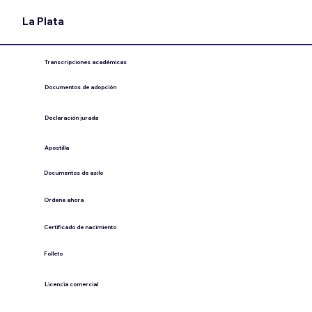
La Plata
Transcripciones académicas
Documentos de adopción
Declaración jurada
​Apostilla
Documentos de asilo
Ordene ahora
Certificado de nacimiento
Folleto
​Licencia comercial