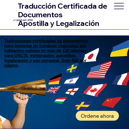
Traducción Certificada de
Documentos
+1 (602) 661-9753
Apostilla y Legalización
Traducciones certificadas de documentos
para licencias de conducir realizadas por
hablantes nativos en más de 130 idiomas
para USCIS, inmigración, apostillas,
legalización y uso personal. Solo $50 por
página
Ordene ahora