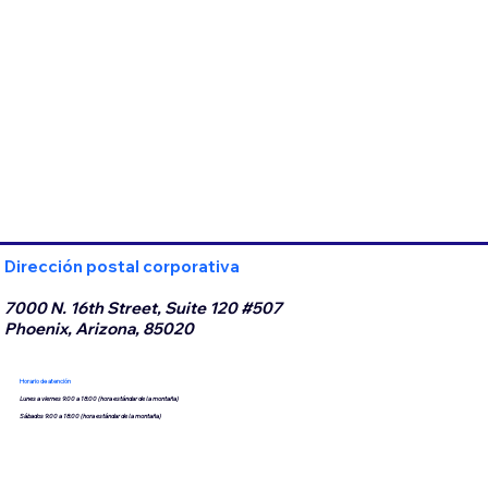
Dirección postal corporativa
7000 N. 16th Street, Suite 120 #507
Phoenix, Arizona, 85020
Horario de atención
Lunes a viernes 9:00 a 18:00 (hora estándar de la montaña)
Sábados 9:00 a 18:00 (hora estándar de la montaña)