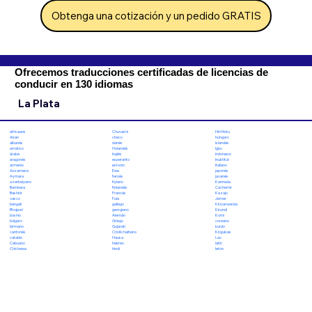
Obtenga una cotización y un pedido GRATIS
Ofrecemos traducciones certificadas de licencias de
conducir en 130 idiomas
La Plata
Chuvashi
Hiri Motu
africaans
checo
húngaro
Akan
danés
islandés
albanés
Holandés
Igbo
amárico
Inglés
indonesio
árabe
esperanto
Inuktitut
aragonés
estonio
italiano
armenio
Ewe
japonés
Assamese
feroés
javanés
Aymara
fiyiano
Kannada
azerbaiyano
finlandés
Cachemir
Bambara
Francés
Kazajo
Bashkir
Fula
Jemer
vasco
gallego
Kinyarwanda
bengalí
georgiano
Kirundi
Bhojpuri
Alemán
Komi
bosnio
Griego
coreano
búlgaro
Gujarati
kurdo
birmano
Criollo haitiano
Kirguises
cantonés
Hausa
Lao
catalán
hebreo
latín
Cebuano
hindi
letón
Chichewa