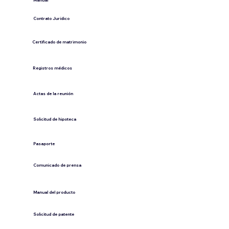
​Manual
​Contrato Jurídico
Certificado de matrimonio
Registros médicos
Actas de la reunión
Solicitud de hipoteca
Pasaporte
Comunicado de prensa
​Manual del producto
​Solicitud de patente