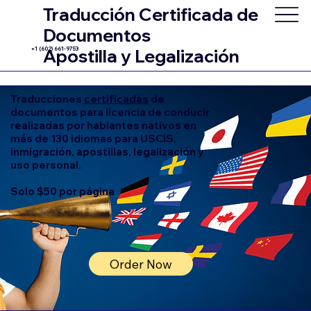
Traducción Certificada de
Documentos
+1 (602) 661-9753
Apostilla y Legalización
Traducciones
certificadas
de
documentos para licencia de conducir
realizadas por hablantes nativos en
más de 130 idiomas para USCIS,
inmigración, apostillas, legalización y
uso personal.
Solo $50 por página
Order Now