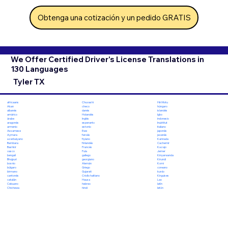
Obtenga una cotización y un pedido GRATIS
We Offer Certified Driver's License Translations in
130 Languages
Tyler TX
Chuvashi
Hiri Motu
africaans
checo
húngaro
Akan
danés
islandés
albanés
Holandés
Igbo
amárico
Inglés
indonesio
árabe
esperanto
Inuktitut
aragonés
estonio
italiano
armenio
Ewe
japonés
Assamese
feroés
javanés
Aymara
fiyiano
Kannada
azerbaiyano
finlandés
Cachemir
Bambara
Francés
Kazajo
Bashkir
Fula
Jemer
vasco
gallego
Kinyarwanda
bengalí
georgiano
Kirundi
Bhojpuri
Alemán
Komi
bosnio
Griego
coreano
búlgaro
Gujarati
kurdo
birmano
Criollo haitiano
Kirguises
cantonés
Hausa
Lao
catalán
hebreo
latín
Cebuano
hindi
letón
Chichewa