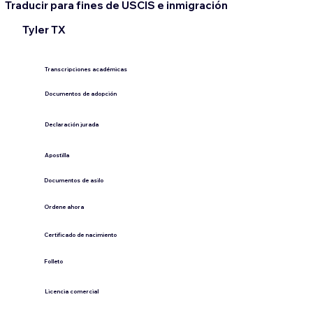
Traducir para fines de USCIS e inmigración
Tyler TX
Transcripciones académicas
Documentos de adopción
Declaración jurada
​Apostilla
Documentos de asilo
Ordene ahora
Certificado de nacimiento
Folleto
​Licencia comercial