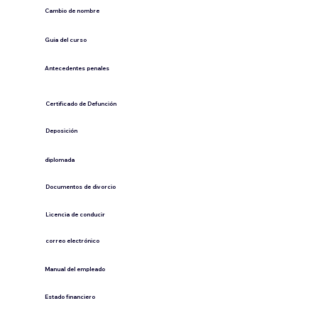
Cambio de nombre
Guía del curso
Antecedentes penales
​Certificado de Defunción
​Deposición
diplomada
Documentos de divorcio
Licencia de conducir
​correo electrónico
Manual del empleado
Estado financiero