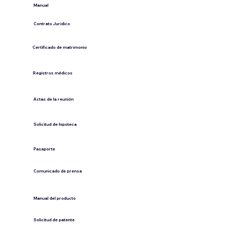
​Manual
​Contrato Jurídico
Certificado de matrimonio
Registros médicos
Actas de la reunión
Solicitud de hipoteca
Pasaporte
Comunicado de prensa
​Manual del producto
​Solicitud de patente