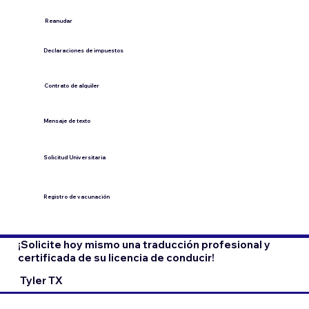
​Reanudar
Declaraciones de impuestos
Contrato de alquiler
​Mensaje de texto
​Solicitud Universitaria
Registro de vacunación
¡Solicite hoy mismo una traducción profesional y
certificada de su licencia de conducir!
Tyler TX