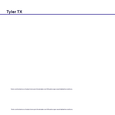
Tyler TX
Solo contratamos a traductores profesionales certificados que sean hablantes nativos.
Solo contratamos a traductores profesionales certificados que sean hablantes nativos.