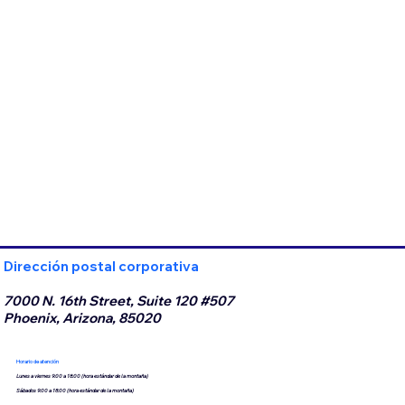
Dirección postal corporativa
7000 N. 16th Street, Suite 120 #507
Phoenix, Arizona, 85020
Horario de atención
Lunes a viernes 9:00 a 18:00 (hora estándar de la montaña)
Sábados 9:00 a 18:00 (hora estándar de la montaña)