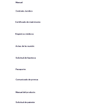
​Manual
​Contrato Jurídico
Certificado de matrimonio
Registros médicos
Actas de la reunión
Solicitud de hipoteca
Pasaporte
Comunicado de prensa
​Manual del producto
​Solicitud de patente