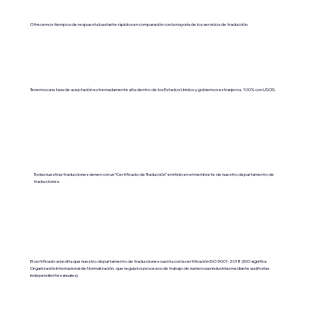
Ofrecemos tiempos de respuesta bastante rápidos en comparación con la mayoría de los servicios de traducción.
Tenemos una tasa de aceptación extremadamente alta dentro de los Estados Unidos y gobiernos extranjeros. 100% con USCIS.
Todas nuestras traducciones vienen con un “Certificado de Traducción” emitido en el membrete de nuestro departamento de
traducciones.
El certificado acredita que nuestro departamento de traducciones cuenta con la certificación ISO 9001:2018 (ISO significa
Organización Internacional de Normalización, que regula los procesos de trabajo de numerosas industrias mediante auditorías
independientes anuales).