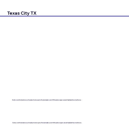
Texas City TX
Solo contratamos a traductores profesionales certificados que sean hablantes nativos.
Solo contratamos a traductores profesionales certificados que sean hablantes nativos.