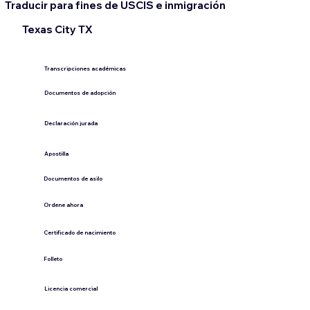
Traducir para fines de USCIS e inmigración
Texas City TX
Transcripciones académicas
Documentos de adopción
Declaración jurada
​Apostilla
Documentos de asilo
Ordene ahora
Certificado de nacimiento
Folleto
​Licencia comercial