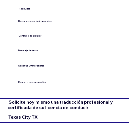
​Reanudar
Declaraciones de impuestos
Contrato de alquiler
​Mensaje de texto
​Solicitud Universitaria
Registro de vacunación
¡Solicite hoy mismo una traducción profesional y
certificada de su licencia de conducir!
Texas City TX