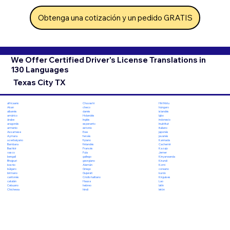
Obtenga una cotización y un pedido GRATIS
We Offer Certified Driver's License Translations in
130 Languages
Texas City TX
Chuvashi
Hiri Motu
africaans
checo
húngaro
Akan
danés
islandés
albanés
Holandés
Igbo
amárico
Inglés
indonesio
árabe
esperanto
Inuktitut
aragonés
estonio
italiano
armenio
Ewe
japonés
Assamese
feroés
javanés
Aymara
fiyiano
Kannada
azerbaiyano
finlandés
Cachemir
Bambara
Francés
Kazajo
Bashkir
Fula
Jemer
vasco
gallego
Kinyarwanda
bengalí
georgiano
Kirundi
Bhojpuri
Alemán
Komi
bosnio
Griego
coreano
búlgaro
Gujarati
kurdo
birmano
Criollo haitiano
Kirguises
cantonés
Hausa
Lao
catalán
hebreo
latín
Cebuano
hindi
letón
Chichewa