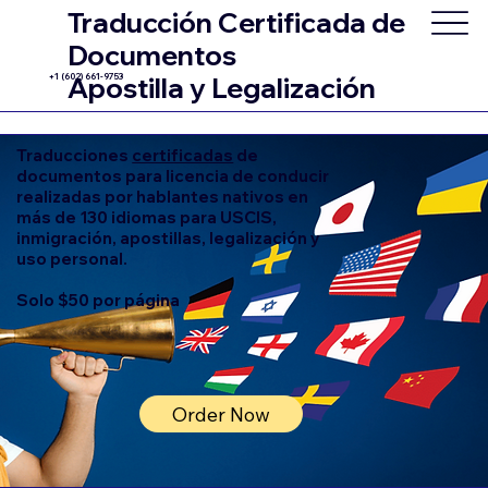
Traducción Certificada de
Documentos
+1 (602) 661-9753
Apostilla y Legalización
Traducciones
certificadas
de
documentos para licencia de conducir
realizadas por hablantes nativos en
más de 130 idiomas para USCIS,
inmigración, apostillas, legalización y
uso personal.
Solo $50 por página
Order Now