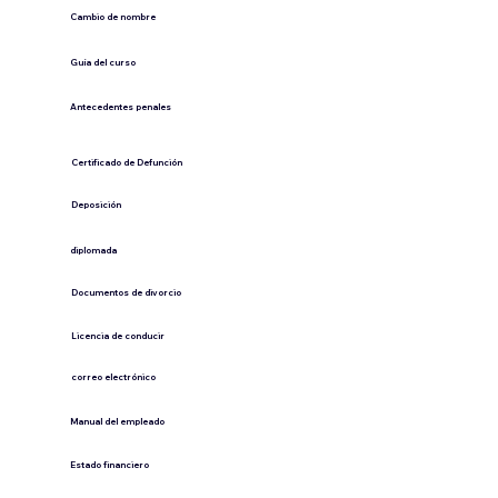
Cambio de nombre
Guía del curso
Antecedentes penales
​Certificado de Defunción
​Deposición
diplomada
Documentos de divorcio
Licencia de conducir
​correo electrónico
Manual del empleado
Estado financiero