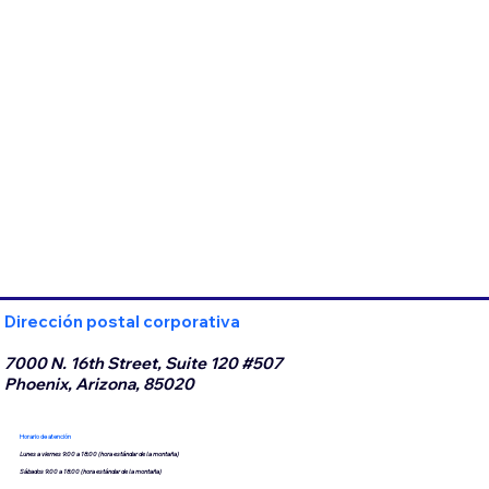
Dirección postal corporativa
7000 N. 16th Street, Suite 120 #507
Phoenix, Arizona, 85020
Horario de atención
Lunes a viernes 9:00 a 18:00 (hora estándar de la montaña)
Sábados 9:00 a 18:00 (hora estándar de la montaña)