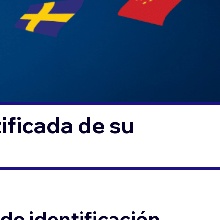
ificada de su
de identificación