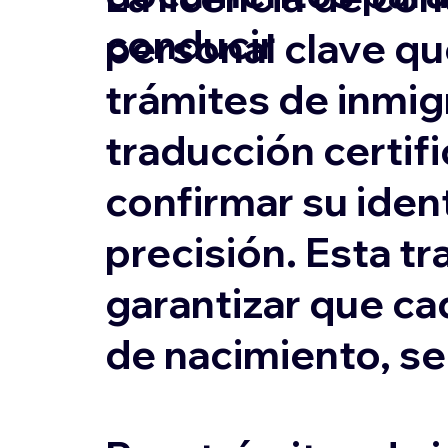
conducir
personal clave qu
trámites de inmigr
traducción certifi
confirmar su ident
precisión. Esta tr
garantizar que ca
de nacimiento, s