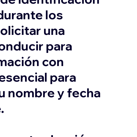
durante los
olicitar una
conducir para
ormación con
 esencial para
su nombre y fecha
.