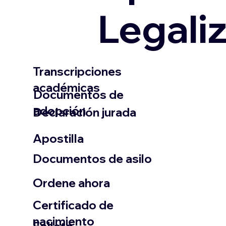
Legali
Transcripciones
académicas
Documentos de
adopción
Declaración jurada
​Apostilla
Documentos de asilo
Ordene ahora
Certificado de
nacimiento