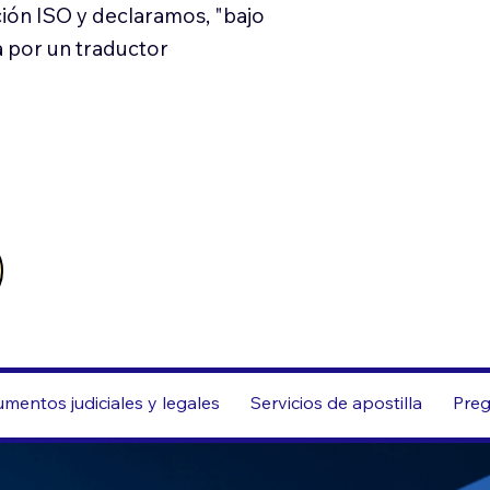
ión ISO y declaramos, "bajo
a por un traductor
mentos judiciales y legales
Servicios de apostilla
Preg