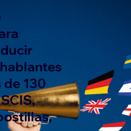
e
ara
nducir
 hablantes
 de 130
USCIS,
ostillas,