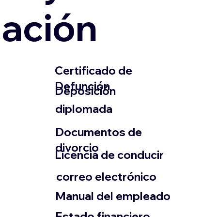
zación
​Certificado de
Defunción
​Deposición
diplomada
Documentos de
divorcio
Licencia de conducir
​correo electrónico
Manual del empleado
Estado financiero