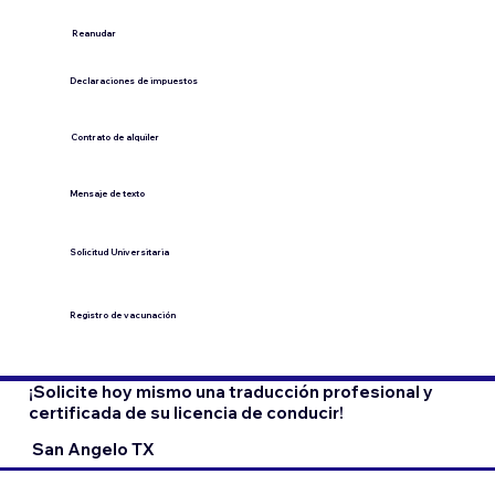
​Reanudar
Declaraciones de impuestos
Contrato de alquiler
​Mensaje de texto
​Solicitud Universitaria
Registro de vacunación
¡Solicite hoy mismo una traducción profesional y
certificada de su licencia de conducir!
San Angelo TX