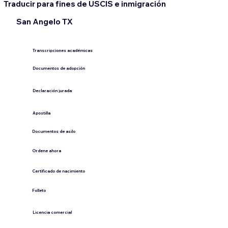
Traducir para fines de USCIS e inmigración
San Angelo TX
Transcripciones académicas
Documentos de adopción
Declaración jurada
​Apostilla
Documentos de asilo
Ordene ahora
Certificado de nacimiento
Folleto
​Licencia comercial