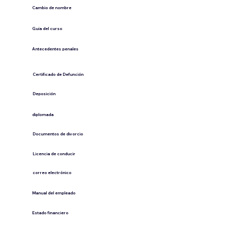
Cambio de nombre
Guía del curso
Antecedentes penales
​Certificado de Defunción
​Deposición
diplomada
Documentos de divorcio
Licencia de conducir
​correo electrónico
Manual del empleado
Estado financiero