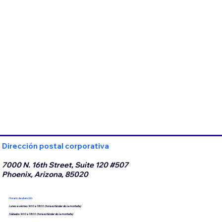
Dirección postal corporativa
7000 N. 16th Street, Suite 120 #507
Phoenix, Arizona, 85020
Horario de atención
Lunes a viernes 9:00 a 18:00 (hora estándar de la montaña)
Sábados 9:00 a 18:00 (hora estándar de la montaña)