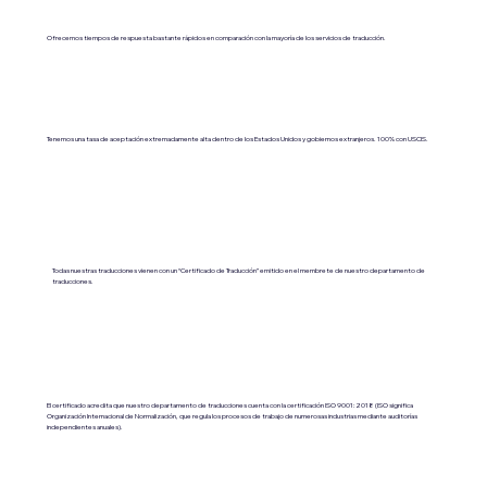
Ofrecemos tiempos de respuesta bastante rápidos en comparación con la mayoría de los servicios de traducción.
Tenemos una tasa de aceptación extremadamente alta dentro de los Estados Unidos y gobiernos extranjeros. 100% con USCIS.
Todas nuestras traducciones vienen con un “Certificado de Traducción” emitido en el membrete de nuestro departamento de
traducciones.
El certificado acredita que nuestro departamento de traducciones cuenta con la certificación ISO 9001:2018 (ISO significa
Organización Internacional de Normalización, que regula los procesos de trabajo de numerosas industrias mediante auditorías
independientes anuales).