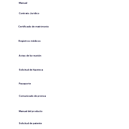
​Manual
​Contrato Jurídico
Certificado de matrimonio
Registros médicos
Actas de la reunión
Solicitud de hipoteca
Pasaporte
Comunicado de prensa
​Manual del producto
​Solicitud de patente