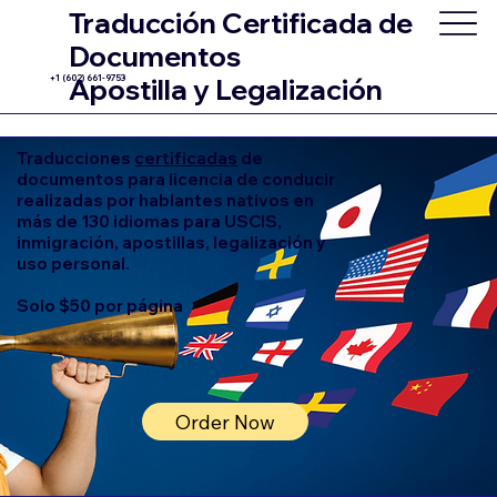
Traducción Certificada de
Documentos
+1 (602) 661-9753
Apostilla y Legalización
Traducciones
certificadas
de
documentos para licencia de conducir
realizadas por hablantes nativos en
más de 130 idiomas para USCIS,
inmigración, apostillas, legalización y
uso personal.
Solo $50 por página
Order Now