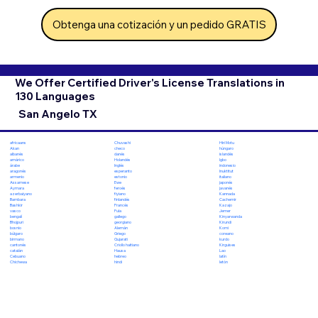
Obtenga una cotización y un pedido GRATIS
We Offer Certified Driver's License Translations in
130 Languages
San Angelo TX
Chuvashi
Hiri Motu
africaans
checo
húngaro
Akan
danés
islandés
albanés
Holandés
Igbo
amárico
Inglés
indonesio
árabe
esperanto
Inuktitut
aragonés
estonio
italiano
armenio
Ewe
japonés
Assamese
feroés
javanés
Aymara
fiyiano
Kannada
azerbaiyano
finlandés
Cachemir
Bambara
Francés
Kazajo
Bashkir
Fula
Jemer
vasco
gallego
Kinyarwanda
bengalí
georgiano
Kirundi
Bhojpuri
Alemán
Komi
bosnio
Griego
coreano
búlgaro
Gujarati
kurdo
birmano
Criollo haitiano
Kirguises
cantonés
Hausa
Lao
catalán
hebreo
latín
Cebuano
hindi
letón
Chichewa