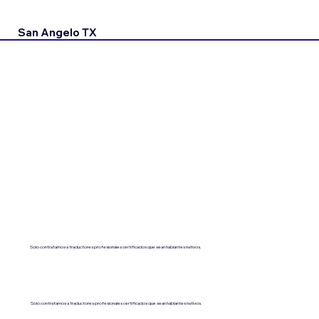
San Angelo TX
Solo contratamos a traductores profesionales certificados que sean hablantes nativos.
Solo contratamos a traductores profesionales certificados que sean hablantes nativos.