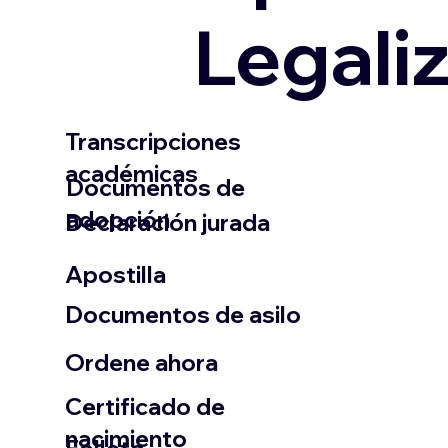
Legali
Transcripciones
académicas
Documentos de
adopción
Declaración jurada
​Apostilla
Documentos de asilo
Ordene ahora
Certificado de
nacimiento