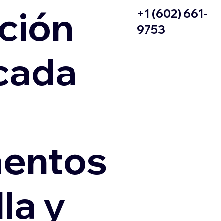
ción
+1 (602) 661-
9753
icada
entos
la y