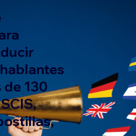
e
ara
nducir
 hablantes
 de 130
USCIS,
ostillas,