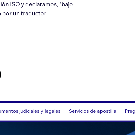
ión ISO y declaramos, "bajo
a por un traductor
mentos judiciales y legales
Servicios de apostilla
Preg