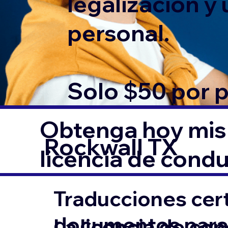
legalización y
personal.
Solo $50 por 
Obtenga hoy mism
Rockwall TX
licencia de condu
Traducciones cert
documentos para l
La licencia de co