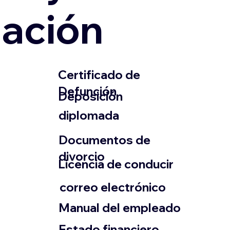
zación
​Certificado de
Defunción
​Deposición
diplomada
Documentos de
divorcio
Licencia de conducir
​correo electrónico
Manual del empleado
Estado financiero