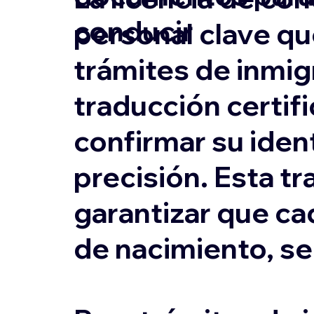
conducir
personal clave qu
trámites de inmigr
traducción certifi
confirmar su ident
precisión. Esta tr
garantizar que ca
de nacimiento, s