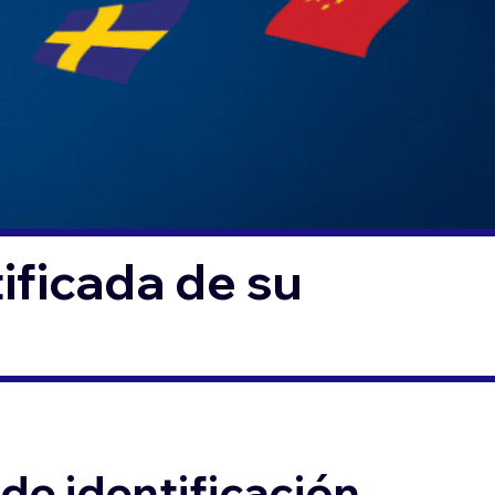
ificada de su
de identificación