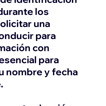
durante los
olicitar una
conducir para
ormación con
 esencial para
su nombre y fecha
.