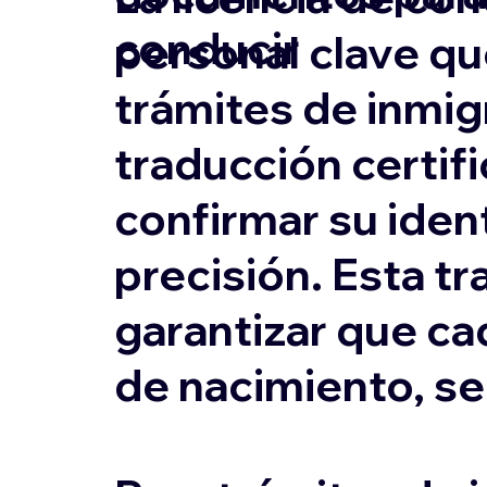
conducir
personal clave qu
trámites de inmigr
traducción certifi
confirmar su ident
precisión. Esta tr
garantizar que ca
de nacimiento, s