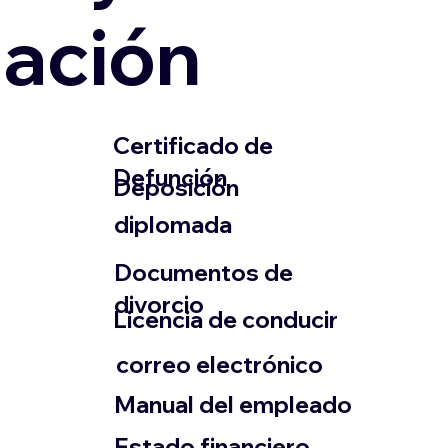
zación
​Certificado de
Defunción
​Deposición
diplomada
Documentos de
divorcio
Licencia de conducir
​correo electrónico
Manual del empleado
Estado financiero