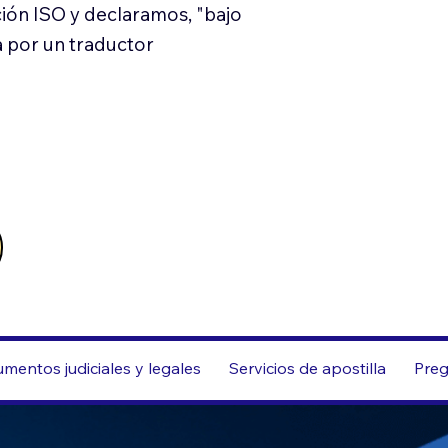
ión ISO y declaramos, "bajo
a por un traductor
mentos judiciales y legales
Servicios de apostilla
Preg