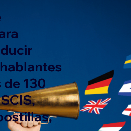
e
ara
nducir
 hablantes
 de 130
USCIS,
ostillas,