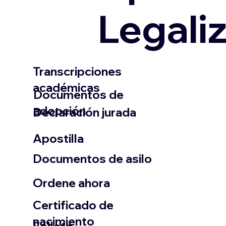
Legali
Transcripciones
académicas
Documentos de
adopción
Declaración jurada
​Apostilla
Documentos de asilo
Ordene ahora
Certificado de
nacimiento