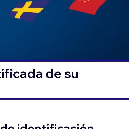
ificada de su
de identificación