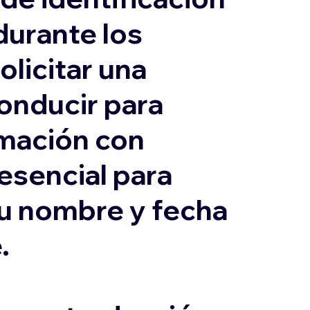
durante los
olicitar una
conducir para
ormación con
 esencial para
su nombre y fecha
.