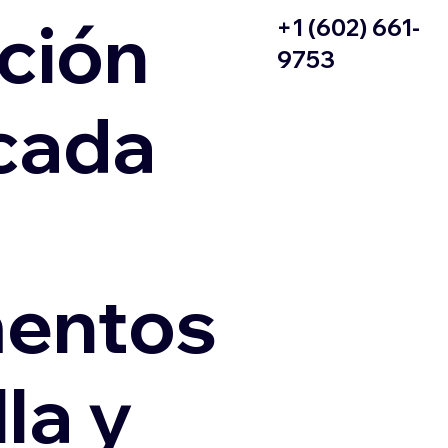
ción
+1 (602) 661-
9753
icada
entos
la y