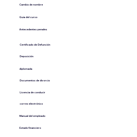
Cambio de nombre
Guía del curso
Antecedentes penales
​Certificado de Defunción
​Deposición
diplomada
Documentos de divorcio
Licencia de conducir
​correo electrónico
Manual del empleado
Estado financiero