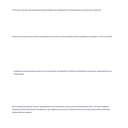
Ofrecemos tiempos de respuesta bastante rápidos en comparación con la mayoría de los servicios de traducción.
Tenemos una tasa de aceptación extremadamente alta dentro de los Estados Unidos y gobiernos extranjeros. 100% con USCIS.
Todas nuestras traducciones vienen con un “Certificado de Traducción” emitido en el membrete de nuestro departamento de
traducciones.
El certificado acredita que nuestro departamento de traducciones cuenta con la certificación ISO 9001:2018 (ISO significa
Organización Internacional de Normalización, que regula los procesos de trabajo de numerosas industrias mediante auditorías
independientes anuales).