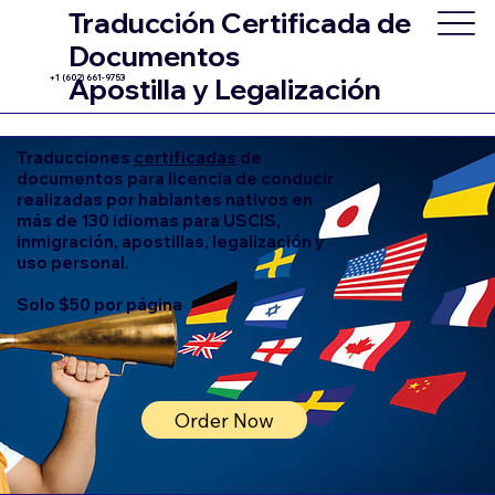
Traducción Certificada de
Documentos
+1 (602) 661-9753
Apostilla y Legalización
Traducciones
certificadas
de
documentos para licencia de conducir
realizadas por hablantes nativos en
más de 130 idiomas para USCIS,
inmigración, apostillas, legalización y
uso personal.
Solo $50 por página
Order Now