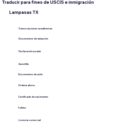
Traducir para fines de USCIS e inmigración
Lampasas TX
Transcripciones académicas
Documentos de adopción
Declaración jurada
​Apostilla
Documentos de asilo
Ordene ahora
Certificado de nacimiento
Folleto
​Licencia comercial