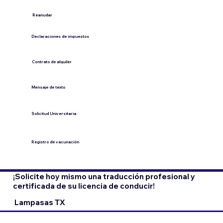
​Reanudar
Declaraciones de impuestos
Contrato de alquiler
​Mensaje de texto
​Solicitud Universitaria
Registro de vacunación
¡Solicite hoy mismo una traducción profesional y
certificada de su licencia de conducir!
Lampasas TX