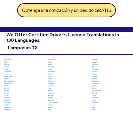
Obtenga una cotización y un pedido GRATIS
We Offer Certified Driver's License Translations in
130 Languages
Lampasas TX
Chuvashi
Hiri Motu
africaans
checo
húngaro
Akan
danés
islandés
albanés
Holandés
Igbo
amárico
Inglés
indonesio
árabe
esperanto
Inuktitut
aragonés
estonio
italiano
armenio
Ewe
japonés
Assamese
feroés
javanés
Aymara
fiyiano
Kannada
azerbaiyano
finlandés
Cachemir
Bambara
Francés
Kazajo
Bashkir
Fula
Jemer
vasco
gallego
Kinyarwanda
bengalí
georgiano
Kirundi
Bhojpuri
Alemán
Komi
bosnio
Griego
coreano
búlgaro
Gujarati
kurdo
birmano
Criollo haitiano
Kirguises
cantonés
Hausa
Lao
catalán
hebreo
latín
Cebuano
hindi
letón
Chichewa