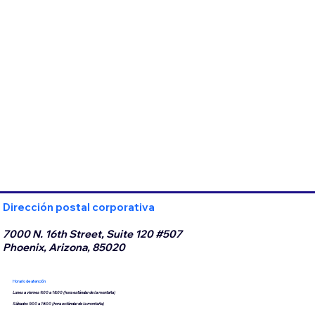
Dirección postal corporativa
7000 N. 16th Street, Suite 120 #507
Phoenix, Arizona, 85020
Horario de atención
Lunes a viernes 9:00 a 18:00 (hora estándar de la montaña)
Sábados 9:00 a 18:00 (hora estándar de la montaña)