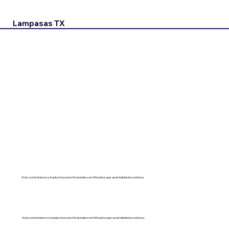
Lampasas TX
Solo contratamos a traductores profesionales certificados que sean hablantes nativos.
Solo contratamos a traductores profesionales certificados que sean hablantes nativos.