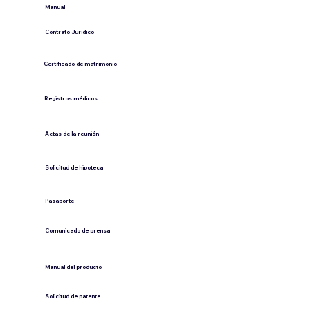
​Manual
​Contrato Jurídico
Certificado de matrimonio
Registros médicos
Actas de la reunión
Solicitud de hipoteca
Pasaporte
Comunicado de prensa
​Manual del producto
​Solicitud de patente