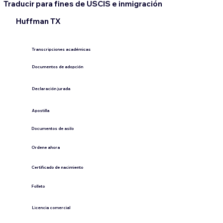
Traducir para fines de USCIS e inmigración
Huffman TX
Transcripciones académicas
Documentos de adopción
Declaración jurada
​Apostilla
Documentos de asilo
Ordene ahora
Certificado de nacimiento
Folleto
​Licencia comercial