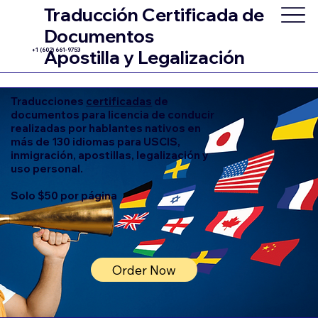
Traducción Certificada de
Documentos
+1 (602) 661-9753
Apostilla y Legalización
Traducciones
certificadas
de
documentos para licencia de conducir
realizadas por hablantes nativos en
más de 130 idiomas para USCIS,
inmigración, apostillas, legalización y
uso personal.
Solo $50 por página
Order Now