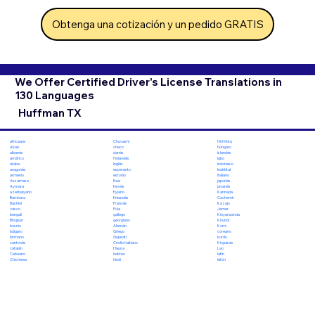
Obtenga una cotización y un pedido GRATIS
We Offer Certified Driver's License Translations in
130 Languages
Huffman TX
Chuvashi
Hiri Motu
africaans
checo
húngaro
Akan
danés
islandés
albanés
Holandés
Igbo
amárico
Inglés
indonesio
árabe
esperanto
Inuktitut
aragonés
estonio
italiano
armenio
Ewe
japonés
Assamese
feroés
javanés
Aymara
fiyiano
Kannada
azerbaiyano
finlandés
Cachemir
Bambara
Francés
Kazajo
Bashkir
Fula
Jemer
vasco
gallego
Kinyarwanda
bengalí
georgiano
Kirundi
Bhojpuri
Alemán
Komi
bosnio
Griego
coreano
búlgaro
Gujarati
kurdo
birmano
Criollo haitiano
Kirguises
cantonés
Hausa
Lao
catalán
hebreo
latín
Cebuano
hindi
letón
Chichewa