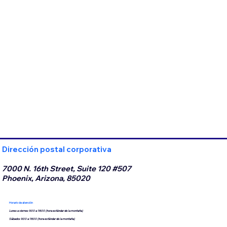
Dirección postal corporativa
7000 N. 16th Street, Suite 120 #507
Phoenix, Arizona, 85020
Horario de atención
Lunes a viernes 9:00 a 18:00 (hora estándar de la montaña)
Sábados 9:00 a 18:00 (hora estándar de la montaña)