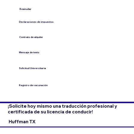
​Reanudar
Declaraciones de impuestos
Contrato de alquiler
​Mensaje de texto
​Solicitud Universitaria
Registro de vacunación
¡Solicite hoy mismo una traducción profesional y
certificada de su licencia de conducir!
Huffman TX