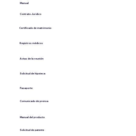
​Manual
​Contrato Jurídico
Certificado de matrimonio
Registros médicos
Actas de la reunión
Solicitud de hipoteca
Pasaporte
Comunicado de prensa
​Manual del producto
​Solicitud de patente