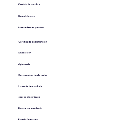
Cambio de nombre
Guía del curso
Antecedentes penales
​Certificado de Defunción
​Deposición
diplomada
Documentos de divorcio
Licencia de conducir
​correo electrónico
Manual del empleado
Estado financiero