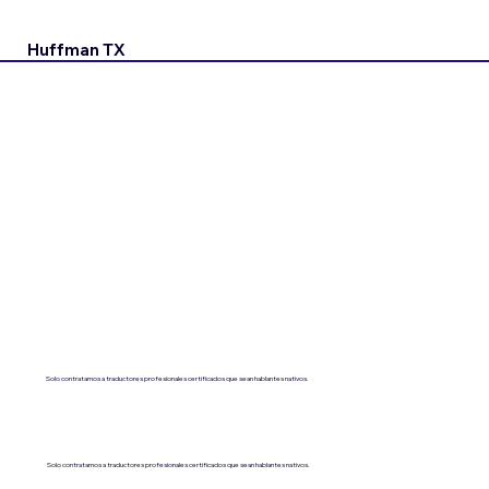
Huffman TX
Solo contratamos a traductores profesionales certificados que sean hablantes nativos.
Solo contratamos a traductores profesionales certificados que sean hablantes nativos.