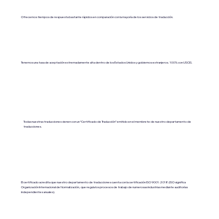
Ofrecemos tiempos de respuesta bastante rápidos en comparación con la mayoría de los servicios de traducción.
Tenemos una tasa de aceptación extremadamente alta dentro de los Estados Unidos y gobiernos extranjeros. 100% con USCIS.
Todas nuestras traducciones vienen con un “Certificado de Traducción” emitido en el membrete de nuestro departamento de
traducciones.
El certificado acredita que nuestro departamento de traducciones cuenta con la certificación ISO 9001:2018 (ISO significa
Organización Internacional de Normalización, que regula los procesos de trabajo de numerosas industrias mediante auditorías
independientes anuales).