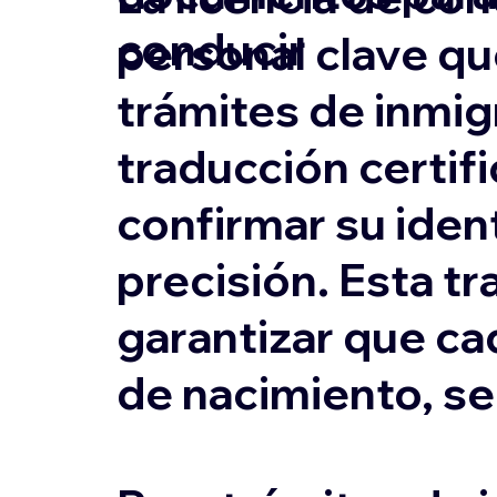
conducir
personal clave qu
trámites de inmigr
traducción certifi
confirmar su ident
precisión. Esta tr
garantizar que ca
de nacimiento, s