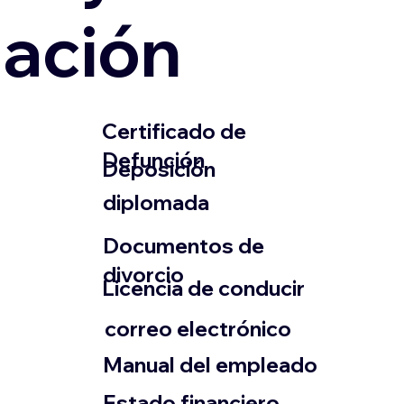
zación
​Certificado de
Defunción
​Deposición
diplomada
Documentos de
divorcio
Licencia de conducir
​correo electrónico
Manual del empleado
Estado financiero