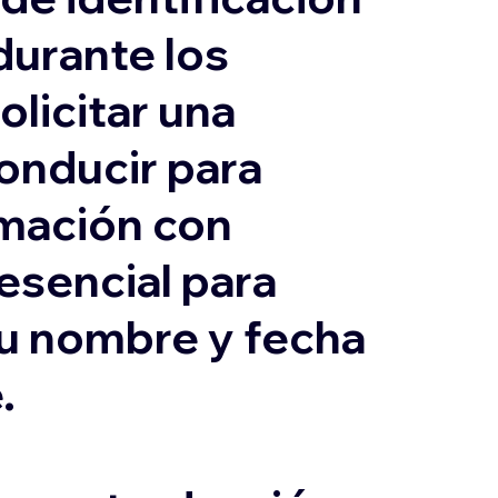
durante los
olicitar una
conducir para
ormación con
 esencial para
su nombre y fecha
.