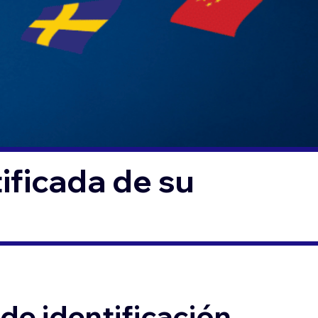
ificada de su
de identificación