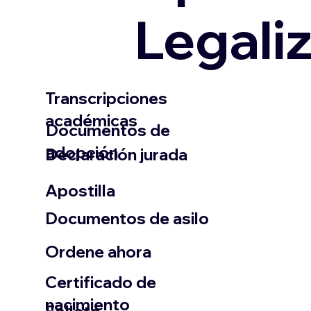
Legali
Transcripciones
académicas
Documentos de
adopción
Declaración jurada
​Apostilla
Documentos de asilo
Ordene ahora
Certificado de
nacimiento