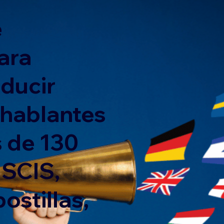
e
ara
nducir
 hablantes
 de 130
USCIS,
ostillas,