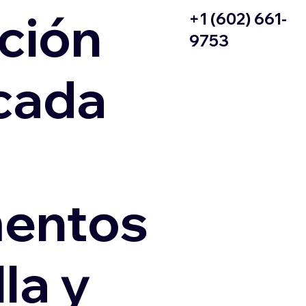
ción
+1 (602) 661-
9753
icada
entos
la y