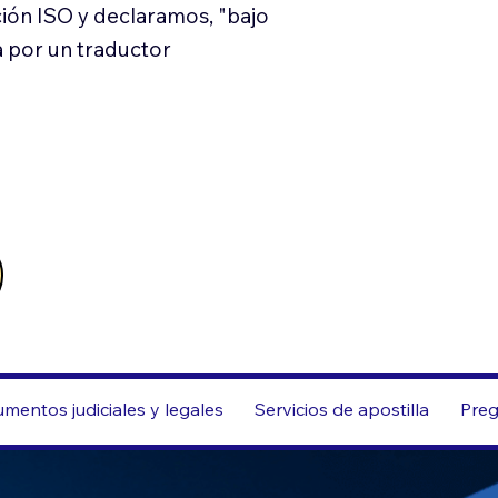
ión ISO y declaramos, "bajo
a por un traductor
mentos judiciales y legales
Servicios de apostilla
Preg