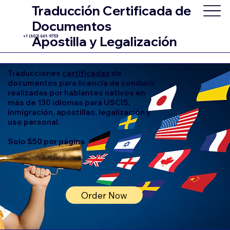
Traducción Certificada de
Documentos
+1 (602) 661-9753
Apostilla y Legalización
Traducciones
certificadas
de
documentos para licencia de conducir
realizadas por hablantes nativos en
más de 130 idiomas para USCIS,
inmigración, apostillas, legalización y
uso personal.
Solo $50 por página
Order Now