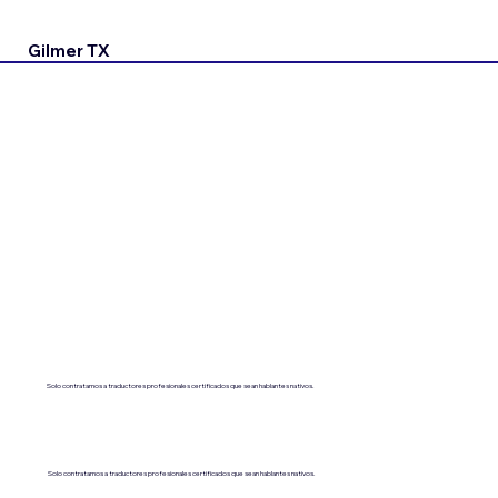
Gilmer TX
Solo contratamos a traductores profesionales certificados que sean hablantes nativos.
Solo contratamos a traductores profesionales certificados que sean hablantes nativos.