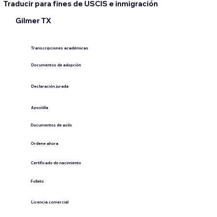
Traducir para fines de USCIS e inmigración
Gilmer TX
Transcripciones académicas
Documentos de adopción
Declaración jurada
​Apostilla
Documentos de asilo
Ordene ahora
Certificado de nacimiento
Folleto
​Licencia comercial