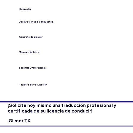
​Reanudar
Declaraciones de impuestos
Contrato de alquiler
​Mensaje de texto
​Solicitud Universitaria
Registro de vacunación
¡Solicite hoy mismo una traducción profesional y
certificada de su licencia de conducir!
Gilmer TX