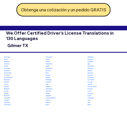
Obtenga una cotización y un pedido GRATIS
We Offer Certified Driver's License Translations in
130 Languages
Gilmer TX
Chuvashi
Hiri Motu
africaans
checo
húngaro
Akan
danés
islandés
albanés
Holandés
Igbo
amárico
Inglés
indonesio
árabe
esperanto
Inuktitut
aragonés
estonio
italiano
armenio
Ewe
japonés
Assamese
feroés
javanés
Aymara
fiyiano
Kannada
azerbaiyano
finlandés
Cachemir
Bambara
Francés
Kazajo
Bashkir
Fula
Jemer
vasco
gallego
Kinyarwanda
bengalí
georgiano
Kirundi
Bhojpuri
Alemán
Komi
bosnio
Griego
coreano
búlgaro
Gujarati
kurdo
birmano
Criollo haitiano
Kirguises
cantonés
Hausa
Lao
catalán
hebreo
latín
Cebuano
hindi
letón
Chichewa