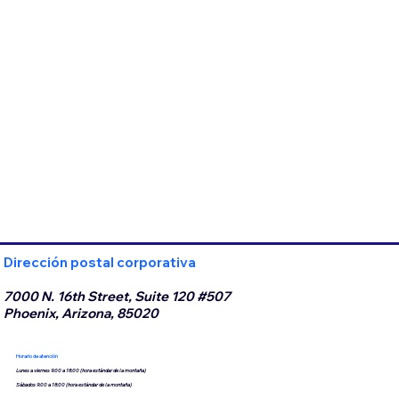
Dirección postal corporativa
7000 N. 16th Street, Suite 120 #507
Phoenix, Arizona, 85020
Horario de atención
Lunes a viernes 9:00 a 18:00 (hora estándar de la montaña)
Sábados 9:00 a 18:00 (hora estándar de la montaña)