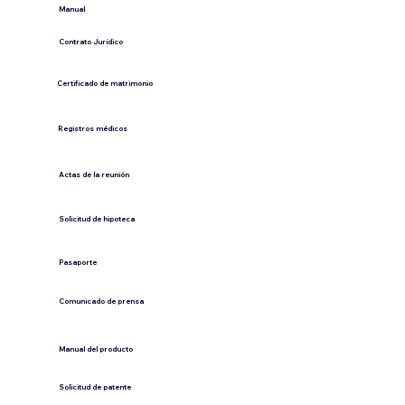
​Manual
​Contrato Jurídico
Certificado de matrimonio
Registros médicos
Actas de la reunión
Solicitud de hipoteca
Pasaporte
Comunicado de prensa
​Manual del producto
​Solicitud de patente