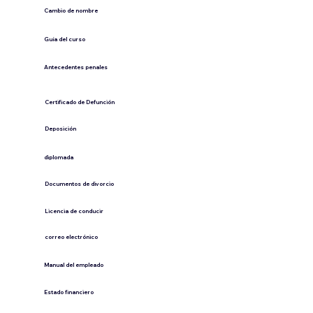
Cambio de nombre
Guía del curso
Antecedentes penales
​Certificado de Defunción
​Deposición
diplomada
Documentos de divorcio
Licencia de conducir
​correo electrónico
Manual del empleado
Estado financiero