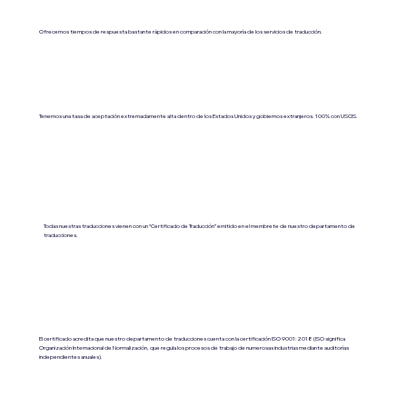
Ofrecemos tiempos de respuesta bastante rápidos en comparación con la mayoría de los servicios de traducción.
Tenemos una tasa de aceptación extremadamente alta dentro de los Estados Unidos y gobiernos extranjeros. 100% con USCIS.
Todas nuestras traducciones vienen con un “Certificado de Traducción” emitido en el membrete de nuestro departamento de
traducciones.
El certificado acredita que nuestro departamento de traducciones cuenta con la certificación ISO 9001:2018 (ISO significa
Organización Internacional de Normalización, que regula los procesos de trabajo de numerosas industrias mediante auditorías
independientes anuales).