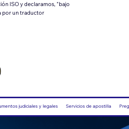
ión ISO y declaramos, "bajo
a por un traductor
mentos judiciales y legales
Servicios de apostilla
Preg