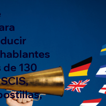
e
ara
nducir
 hablantes
 de 130
USCIS,
ostillas,