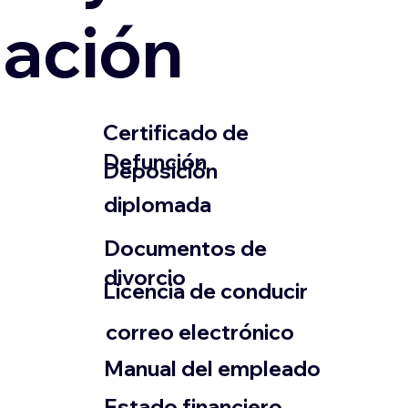
zación
​Certificado de
Defunción
​Deposición
diplomada
Documentos de
divorcio
Licencia de conducir
​correo electrónico
Manual del empleado
Estado financiero