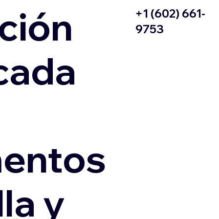
ción
+1 (602) 661-
9753
icada
entos
la y