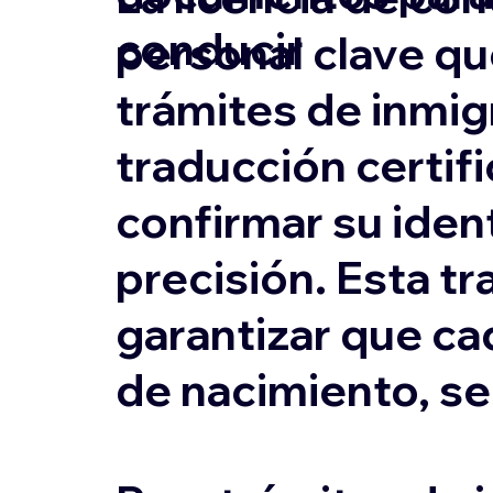
conducir
personal clave qu
trámites de inmigr
traducción certifi
confirmar su ident
precisión. Esta tr
garantizar que ca
de nacimiento, s