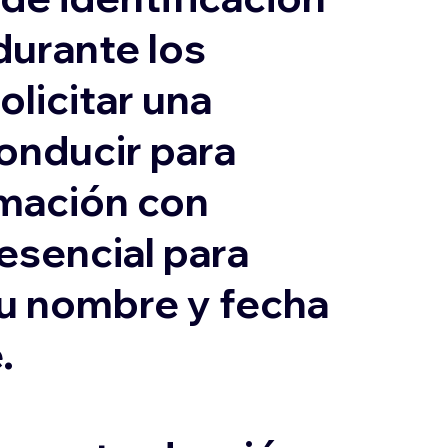
durante los
olicitar una
conducir para
ormación con
 esencial para
su nombre y fecha
.