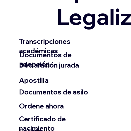
Legali
Transcripciones
académicas
Documentos de
adopción
Declaración jurada
​Apostilla
Documentos de asilo
Ordene ahora
Certificado de
nacimiento