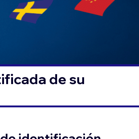
ificada de su
de identificación