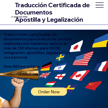
Traducción Certificada de
Documentos
+1 (602) 661-9753
Apostilla y Legalización
Traducciones
certificadas
de
documentos para licencia de conducir
realizadas por hablantes nativos en
más de 130 idiomas para USCIS,
inmigración, apostillas, legalización y
uso personal.
Solo $50 por página
Order Now