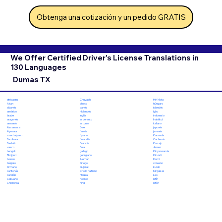
Obtenga una cotización y un pedido GRATIS
We Offer Certified Driver's License Translations in
130 Languages
Dumas TX
Chuvashi
Hiri Motu
africaans
checo
húngaro
Akan
danés
islandés
albanés
Holandés
Igbo
amárico
Inglés
indonesio
árabe
esperanto
Inuktitut
aragonés
estonio
italiano
armenio
Ewe
japonés
Assamese
feroés
javanés
Aymara
fiyiano
Kannada
azerbaiyano
finlandés
Cachemir
Bambara
Francés
Kazajo
Bashkir
Fula
Jemer
vasco
gallego
Kinyarwanda
bengalí
georgiano
Kirundi
Bhojpuri
Alemán
Komi
bosnio
Griego
coreano
búlgaro
Gujarati
kurdo
birmano
Criollo haitiano
Kirguises
cantonés
Hausa
Lao
catalán
hebreo
latín
Cebuano
hindi
letón
Chichewa