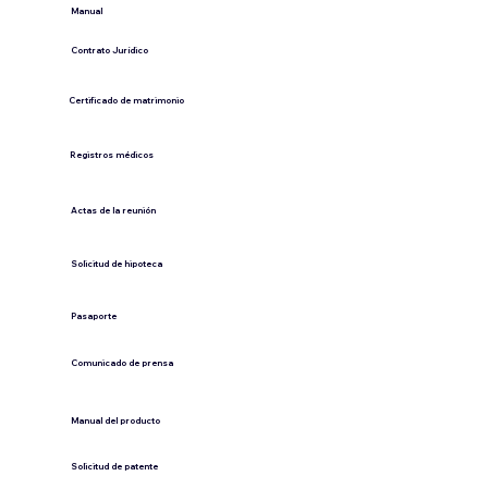
​Manual
​Contrato Jurídico
Certificado de matrimonio
Registros médicos
Actas de la reunión
Solicitud de hipoteca
Pasaporte
Comunicado de prensa
​Manual del producto
​Solicitud de patente