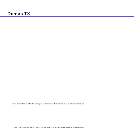
Dumas TX
Solo contratamos a traductores profesionales certificados que sean hablantes nativos.
Solo contratamos a traductores profesionales certificados que sean hablantes nativos.