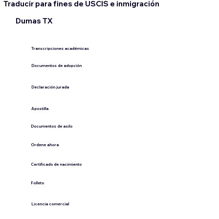
Traducir para fines de USCIS e inmigración
Dumas TX
Transcripciones académicas
Documentos de adopción
Declaración jurada
​Apostilla
Documentos de asilo
Ordene ahora
Certificado de nacimiento
Folleto
​Licencia comercial