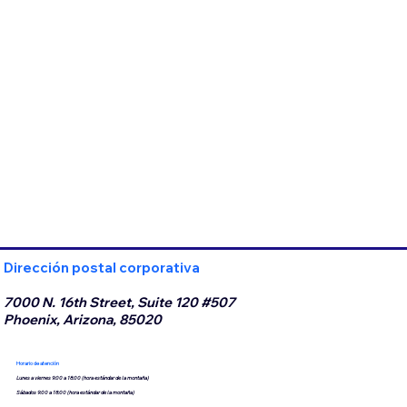
Dirección postal corporativa
7000 N. 16th Street, Suite 120 #507
Phoenix, Arizona, 85020
Horario de atención
Lunes a viernes 9:00 a 18:00 (hora estándar de la montaña)
Sábados 9:00 a 18:00 (hora estándar de la montaña)