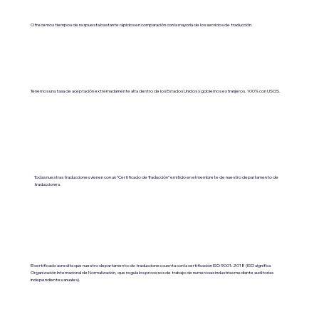
Ofrecemos tiempos de respuesta bastante rápidos en comparación con la mayoría de los servicios de traducción.
Tenemos una tasa de aceptación extremadamente alta dentro de los Estados Unidos y gobiernos extranjeros. 100% con USCIS.
Todas nuestras traducciones vienen con un “Certificado de Traducción” emitido en el membrete de nuestro departamento de
traducciones.
El certificado acredita que nuestro departamento de traducciones cuenta con la certificación ISO 9001:2018 (ISO significa
Organización Internacional de Normalización, que regula los procesos de trabajo de numerosas industrias mediante auditorías
independientes anuales).