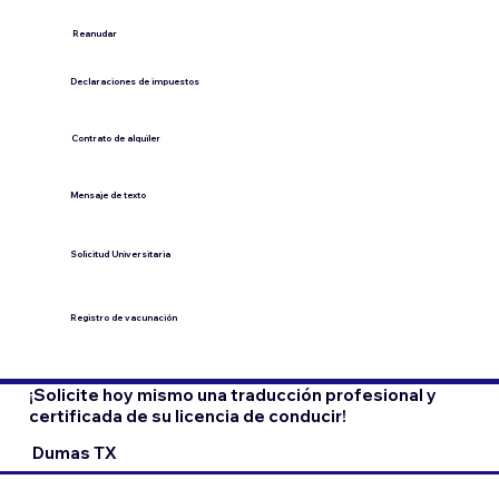
​Reanudar
Declaraciones de impuestos
Contrato de alquiler
​Mensaje de texto
​Solicitud Universitaria
Registro de vacunación
¡Solicite hoy mismo una traducción profesional y
certificada de su licencia de conducir!
Dumas TX