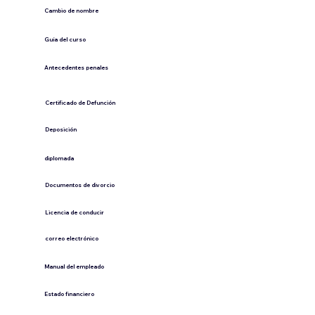
Cambio de nombre
Guía del curso
Antecedentes penales
​Certificado de Defunción
​Deposición
diplomada
Documentos de divorcio
Licencia de conducir
​correo electrónico
Manual del empleado
Estado financiero