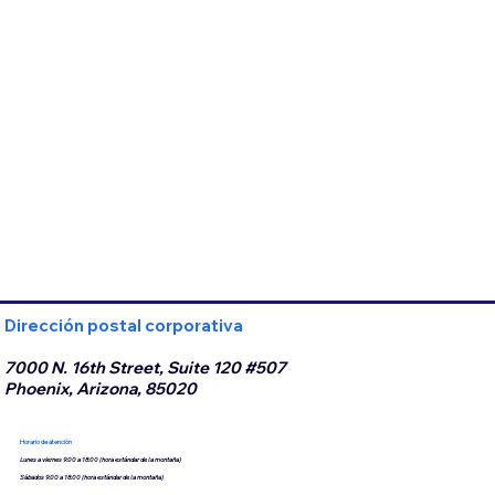
Dirección postal corporativa
7000 N. 16th Street, Suite 120 #507
Phoenix, Arizona, 85020
Horario de atención
Lunes a viernes 9:00 a 18:00 (hora estándar de la montaña)
Sábados 9:00 a 18:00 (hora estándar de la montaña)