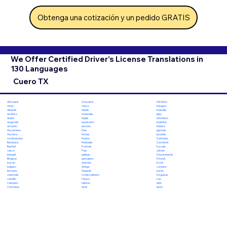
Obtenga una cotización y un pedido GRATIS
We Offer Certified Driver's License Translations in
130 Languages
Cuero TX
Chuvashi
Hiri Motu
africaans
checo
húngaro
Akan
danés
islandés
albanés
Holandés
Igbo
amárico
Inglés
indonesio
árabe
esperanto
Inuktitut
aragonés
estonio
italiano
armenio
Ewe
japonés
Assamese
feroés
javanés
Aymara
fiyiano
Kannada
azerbaiyano
finlandés
Cachemir
Bambara
Francés
Kazajo
Bashkir
Fula
Jemer
vasco
gallego
Kinyarwanda
bengalí
georgiano
Kirundi
Bhojpuri
Alemán
Komi
bosnio
Griego
coreano
búlgaro
Gujarati
kurdo
birmano
Criollo haitiano
Kirguises
cantonés
Hausa
Lao
catalán
hebreo
latín
Cebuano
hindi
letón
Chichewa