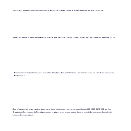
Ofrecemos tiempos de respuesta bastante rápidos en comparación con la mayoría de los servicios de traducción.
Tenemos una tasa de aceptación extremadamente alta dentro de los Estados Unidos y gobiernos extranjeros. 100% con USCIS.
Todas nuestras traducciones vienen con un “Certificado de Traducción” emitido en el membrete de nuestro departamento de
traducciones.
El certificado acredita que nuestro departamento de traducciones cuenta con la certificación ISO 9001:2018 (ISO significa
Organización Internacional de Normalización, que regula los procesos de trabajo de numerosas industrias mediante auditorías
independientes anuales).