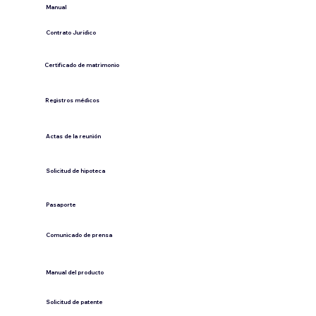
​Manual
​Contrato Jurídico
Certificado de matrimonio
Registros médicos
Actas de la reunión
Solicitud de hipoteca
Pasaporte
Comunicado de prensa
​Manual del producto
​Solicitud de patente