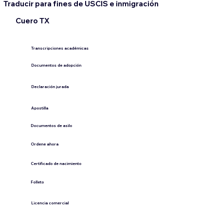
Traducir para fines de USCIS e inmigración
Cuero TX
Transcripciones académicas
Documentos de adopción
Declaración jurada
​Apostilla
Documentos de asilo
Ordene ahora
Certificado de nacimiento
Folleto
​Licencia comercial