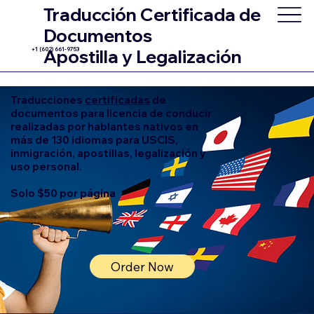
Traducción Certificada de
Documentos
+1 (602) 661-9753
Apostilla y Legalización
Traducciones
certificadas
de
documentos para licencia de conducir
realizadas por hablantes nativos en
más de 130 idiomas para USCIS,
inmigración, apostillas, legalización y
uso personal.
Solo $50 por página
Order Now