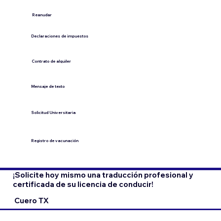
​Reanudar
Declaraciones de impuestos
Contrato de alquiler
​Mensaje de texto
​Solicitud Universitaria
Registro de vacunación
¡Solicite hoy mismo una traducción profesional y
certificada de su licencia de conducir!
Cuero TX