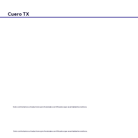
Cuero TX
Solo contratamos a traductores profesionales certificados que sean hablantes nativos.
Solo contratamos a traductores profesionales certificados que sean hablantes nativos.