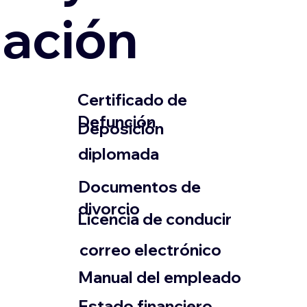
zación
​Certificado de
Defunción
​Deposición
diplomada
Documentos de
divorcio
Licencia de conducir
​correo electrónico
Manual del empleado
Estado financiero