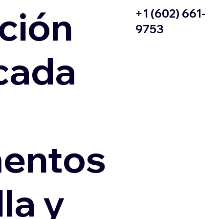
ción
+1 (602) 661-
9753
icada
entos
la y