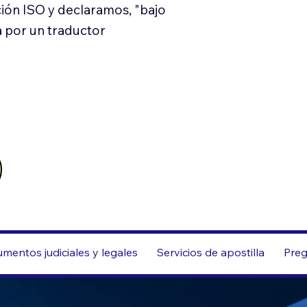
ión ISO y declaramos, "bajo
a por un traductor
mentos judiciales y legales
Servicios de apostilla
Preg