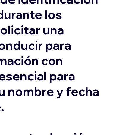
durante los
olicitar una
conducir para
ormación con
 esencial para
su nombre y fecha
.