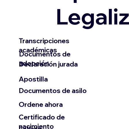
Legali
Transcripciones
académicas
Documentos de
adopción
Declaración jurada
​Apostilla
Documentos de asilo
Ordene ahora
Certificado de
nacimiento