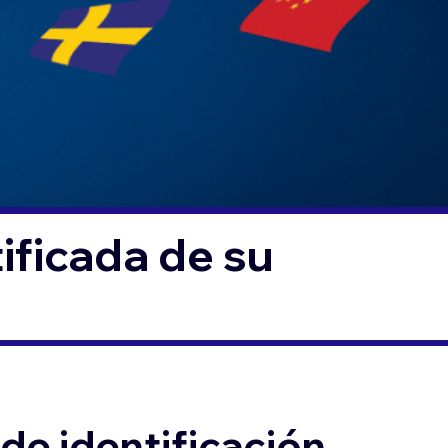
ificada de su
de identificación