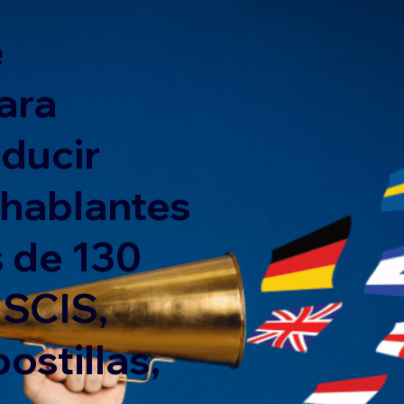
e
ara
nducir
 hablantes
 de 130
USCIS,
ostillas,