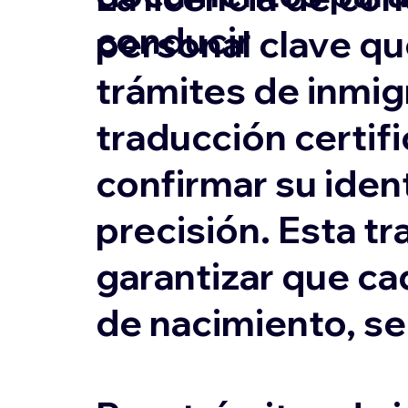
conducir
personal clave qu
trámites de inmigr
traducción certifi
confirmar su ident
precisión. Esta tr
garantizar que ca
de nacimiento, s