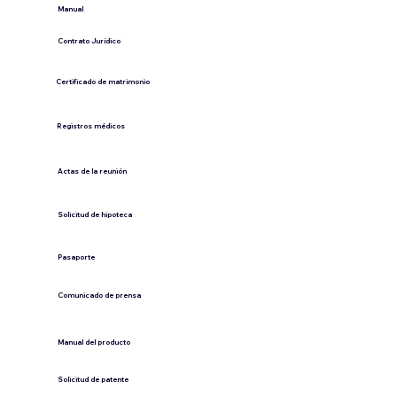
​Manual
​Contrato Jurídico
Certificado de matrimonio
Registros médicos
Actas de la reunión
Solicitud de hipoteca
Pasaporte
Comunicado de prensa
​Manual del producto
​Solicitud de patente