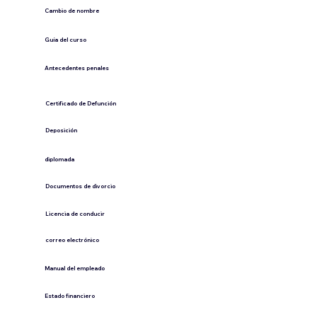
Cambio de nombre
Guía del curso
Antecedentes penales
​Certificado de Defunción
​Deposición
diplomada
Documentos de divorcio
Licencia de conducir
​correo electrónico
Manual del empleado
Estado financiero