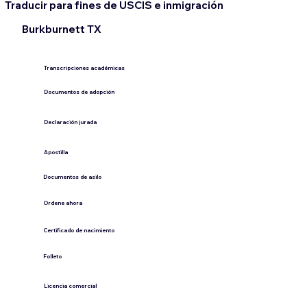
Traducir para fines de USCIS e inmigración
Burkburnett TX
Transcripciones académicas
Documentos de adopción
Declaración jurada
​Apostilla
Documentos de asilo
Ordene ahora
Certificado de nacimiento
Folleto
​Licencia comercial