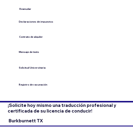
​Reanudar
Declaraciones de impuestos
Contrato de alquiler
​Mensaje de texto
​Solicitud Universitaria
Registro de vacunación
¡Solicite hoy mismo una traducción profesional y
certificada de su licencia de conducir!
Burkburnett TX