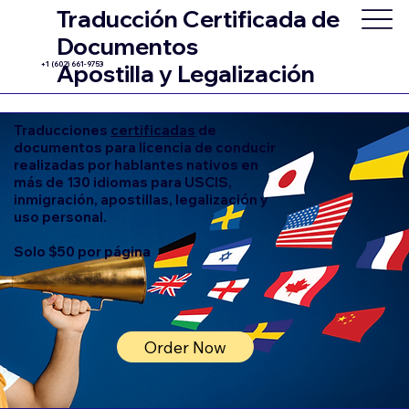
Traducción Certificada de
Documentos
+1 (602) 661-9753
Apostilla y Legalización
Traducciones
certificadas
de
documentos para licencia de conducir
realizadas por hablantes nativos en
más de 130 idiomas para USCIS,
inmigración, apostillas, legalización y
uso personal.
Solo $50 por página
Order Now