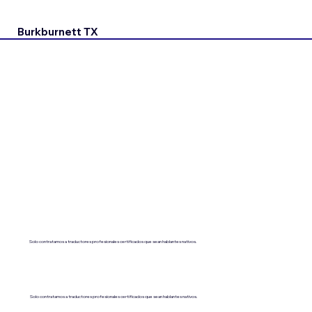
Burkburnett TX
Solo contratamos a traductores profesionales certificados que sean hablantes nativos.
Solo contratamos a traductores profesionales certificados que sean hablantes nativos.