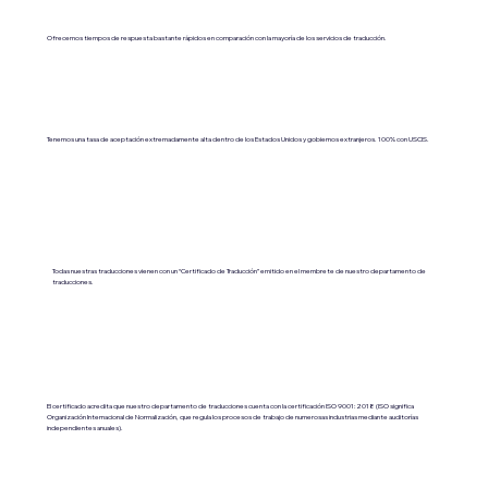
Ofrecemos tiempos de respuesta bastante rápidos en comparación con la mayoría de los servicios de traducción.
Tenemos una tasa de aceptación extremadamente alta dentro de los Estados Unidos y gobiernos extranjeros. 100% con USCIS.
Todas nuestras traducciones vienen con un “Certificado de Traducción” emitido en el membrete de nuestro departamento de
traducciones.
El certificado acredita que nuestro departamento de traducciones cuenta con la certificación ISO 9001:2018 (ISO significa
Organización Internacional de Normalización, que regula los procesos de trabajo de numerosas industrias mediante auditorías
independientes anuales).