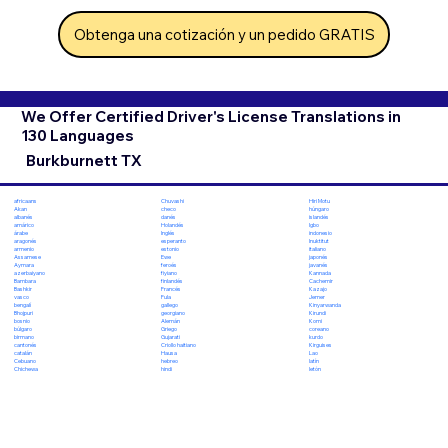
Obtenga una cotización y un pedido GRATIS
We Offer Certified Driver's License Translations in
130 Languages
Burkburnett TX
Chuvashi
Hiri Motu
africaans
checo
húngaro
Akan
danés
islandés
albanés
Holandés
Igbo
amárico
Inglés
indonesio
árabe
esperanto
Inuktitut
aragonés
estonio
italiano
armenio
Ewe
japonés
Assamese
feroés
javanés
Aymara
fiyiano
Kannada
azerbaiyano
finlandés
Cachemir
Bambara
Francés
Kazajo
Bashkir
Fula
Jemer
vasco
gallego
Kinyarwanda
bengalí
georgiano
Kirundi
Bhojpuri
Alemán
Komi
bosnio
Griego
coreano
búlgaro
Gujarati
kurdo
birmano
Criollo haitiano
Kirguises
cantonés
Hausa
Lao
catalán
hebreo
latín
Cebuano
hindi
letón
Chichewa