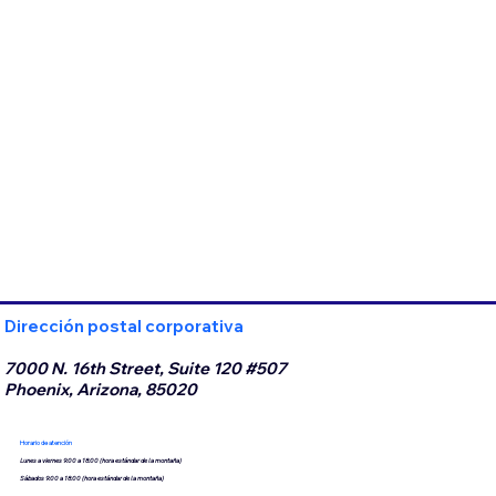
Dirección postal corporativa
7000 N. 16th Street, Suite 120 #507
Phoenix, Arizona, 85020
Horario de atención
Lunes a viernes 9:00 a 18:00 (hora estándar de la montaña)
Sábados 9:00 a 18:00 (hora estándar de la montaña)