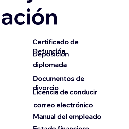
zación
​Certificado de
Defunción
​Deposición
diplomada
Documentos de
divorcio
Licencia de conducir
​correo electrónico
Manual del empleado
Estado financiero