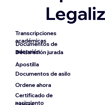
Legali
Transcripciones
académicas
Documentos de
adopción
Declaración jurada
​Apostilla
Documentos de asilo
Ordene ahora
Certificado de
nacimiento