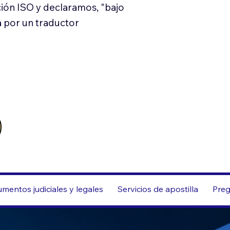
ión ISO y declaramos, "bajo
a por un traductor
mentos judiciales y legales
Servicios de apostilla
Preg