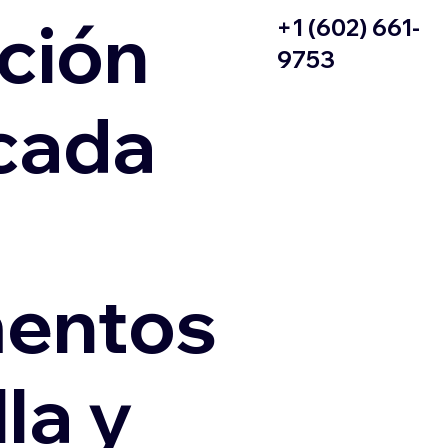
ción
+1 (602) 661-
9753
icada
entos
la y