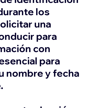
durante los
olicitar una
conducir para
ormación con
 esencial para
su nombre y fecha
.