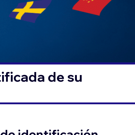
ificada de su
de identificación