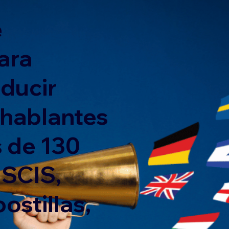
e
ara
nducir
 hablantes
 de 130
USCIS,
ostillas,