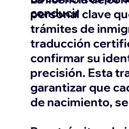
conducir
personal clave qu
trámites de inmigr
traducción certifi
confirmar su ident
precisión. Esta tr
garantizar que ca
de nacimiento, s