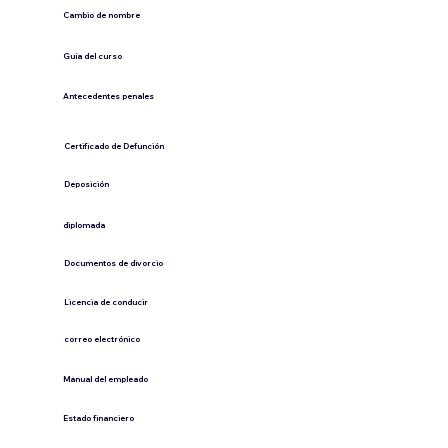
Cambio de nombre
Guía del curso
Antecedentes penales
​Certificado de Defunción
​Deposición
diplomada
Documentos de divorcio
Licencia de conducir
​correo electrónico
Manual del empleado
Estado financiero