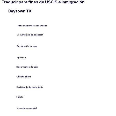
Traducir para fines de USCIS e inmigración
Baytown TX
Transcripciones académicas
Documentos de adopción
Declaración jurada
​Apostilla
Documentos de asilo
Ordene ahora
Certificado de nacimiento
Folleto
​Licencia comercial