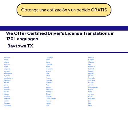
Obtenga una cotización y un pedido GRATIS
We Offer Certified Driver's License Translations in
130 Languages
Baytown TX
Chuvashi
Hiri Motu
africaans
checo
húngaro
Akan
danés
islandés
albanés
Holandés
Igbo
amárico
Inglés
indonesio
árabe
esperanto
Inuktitut
aragonés
estonio
italiano
armenio
Ewe
japonés
Assamese
feroés
javanés
Aymara
fiyiano
Kannada
azerbaiyano
finlandés
Cachemir
Bambara
Francés
Kazajo
Bashkir
Fula
Jemer
vasco
gallego
Kinyarwanda
bengalí
georgiano
Kirundi
Bhojpuri
Alemán
Komi
bosnio
Griego
coreano
búlgaro
Gujarati
kurdo
birmano
Criollo haitiano
Kirguises
cantonés
Hausa
Lao
catalán
hebreo
latín
Cebuano
hindi
letón
Chichewa