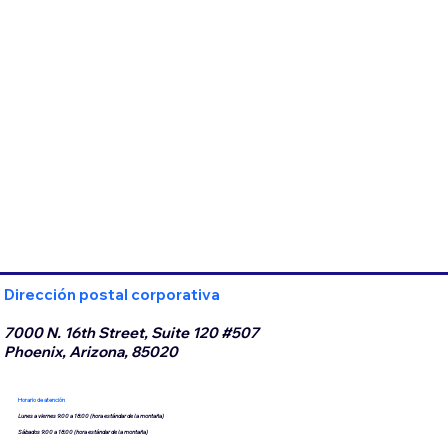
Dirección postal corporativa
7000 N. 16th Street, Suite 120 #507
Phoenix, Arizona, 85020
Horario de atención
Lunes a viernes 9:00 a 18:00 (hora estándar de la montaña)
Sábados 9:00 a 18:00 (hora estándar de la montaña)