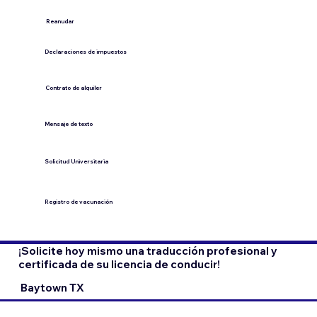
​Reanudar
Declaraciones de impuestos
Contrato de alquiler
​Mensaje de texto
​Solicitud Universitaria
Registro de vacunación
¡Solicite hoy mismo una traducción profesional y
certificada de su licencia de conducir!
Baytown TX