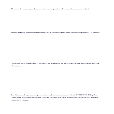
Ofrecemos tiempos de respuesta bastante rápidos en comparación con la mayoría de los servicios de traducción.
Tenemos una tasa de aceptación extremadamente alta dentro de los Estados Unidos y gobiernos extranjeros. 100% con USCIS.
Todas nuestras traducciones vienen con un “Certificado de Traducción” emitido en el membrete de nuestro departamento de
traducciones.
El certificado acredita que nuestro departamento de traducciones cuenta con la certificación ISO 9001:2018 (ISO significa
Organización Internacional de Normalización, que regula los procesos de trabajo de numerosas industrias mediante auditorías
independientes anuales).