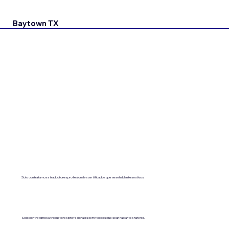
Baytown TX
Solo contratamos a traductores profesionales certificados que sean hablantes nativos.
Solo contratamos a traductores profesionales certificados que sean hablantes nativos.