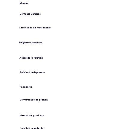
​Manual
​Contrato Jurídico
Certificado de matrimonio
Registros médicos
Actas de la reunión
Solicitud de hipoteca
Pasaporte
Comunicado de prensa
​Manual del producto
​Solicitud de patente