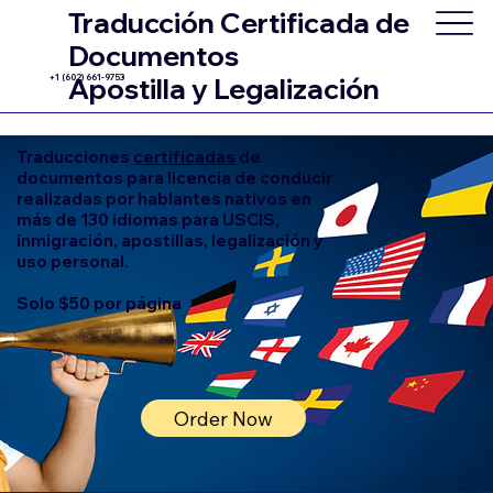
Traducción Certificada de
Documentos
+1 (602) 661-9753
Apostilla y Legalización
Traducciones
certificadas
de
documentos para licencia de conducir
realizadas por hablantes nativos en
más de 130 idiomas para USCIS,
inmigración, apostillas, legalización y
uso personal.
Solo $50 por página
Order Now