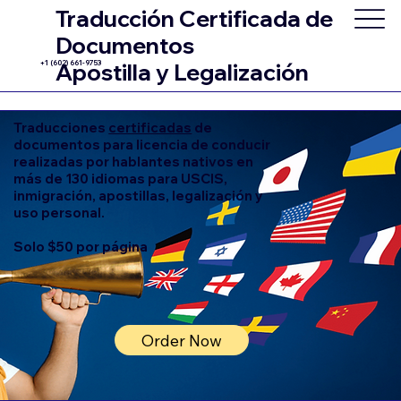
Traducción Certificada de
Documentos
+1 (602) 661-9753
Apostilla y Legalización
Traducciones
certificadas
de
documentos para licencia de conducir
realizadas por hablantes nativos en
más de 130 idiomas para USCIS,
inmigración, apostillas, legalización y
uso personal.
Solo $50 por página
Order Now