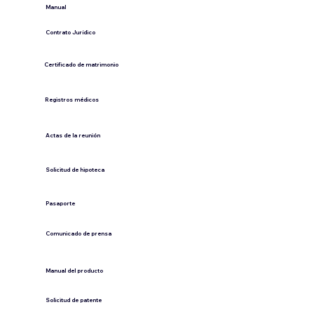
​Manual
​Contrato Jurídico
Certificado de matrimonio
Registros médicos
Actas de la reunión
Solicitud de hipoteca
Pasaporte
Comunicado de prensa
​Manual del producto
​Solicitud de patente