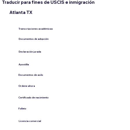
Traducir para fines de USCIS e inmigración
Atlanta TX
Transcripciones académicas
Documentos de adopción
Declaración jurada
​Apostilla
Documentos de asilo
Ordene ahora
Certificado de nacimiento
Folleto
​Licencia comercial