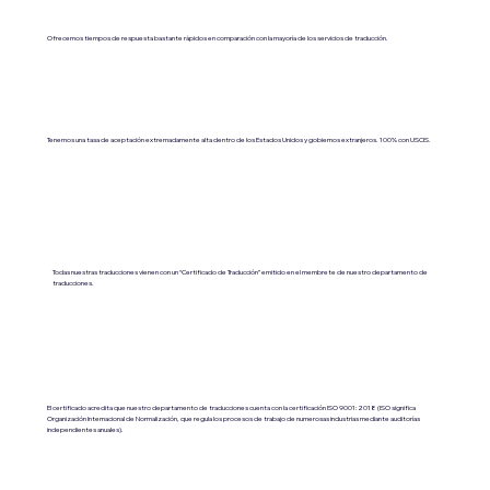
Ofrecemos tiempos de respuesta bastante rápidos en comparación con la mayoría de los servicios de traducción.
Tenemos una tasa de aceptación extremadamente alta dentro de los Estados Unidos y gobiernos extranjeros. 100% con USCIS.
Todas nuestras traducciones vienen con un “Certificado de Traducción” emitido en el membrete de nuestro departamento de
traducciones.
El certificado acredita que nuestro departamento de traducciones cuenta con la certificación ISO 9001:2018 (ISO significa
Organización Internacional de Normalización, que regula los procesos de trabajo de numerosas industrias mediante auditorías
independientes anuales).