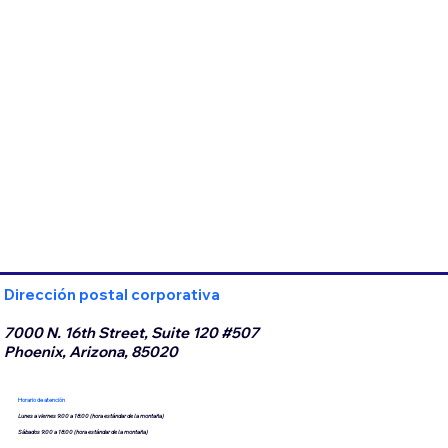
Dirección postal corporativa
7000 N. 16th Street, Suite 120 #507
Phoenix, Arizona, 85020
Horario de atención
Lunes a viernes 9:00 a 18:00 (hora estándar de la montaña)
Sábados 9:00 a 18:00 (hora estándar de la montaña)