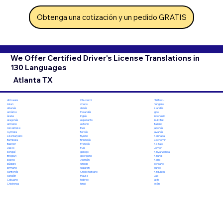
Obtenga una cotización y un pedido GRATIS
We Offer Certified Driver's License Translations in
130 Languages
Atlanta TX
Chuvashi
Hiri Motu
africaans
checo
húngaro
Akan
danés
islandés
albanés
Holandés
Igbo
amárico
Inglés
indonesio
árabe
esperanto
Inuktitut
aragonés
estonio
italiano
armenio
Ewe
japonés
Assamese
feroés
javanés
Aymara
fiyiano
Kannada
azerbaiyano
finlandés
Cachemir
Bambara
Francés
Kazajo
Bashkir
Fula
Jemer
vasco
gallego
Kinyarwanda
bengalí
georgiano
Kirundi
Bhojpuri
Alemán
Komi
bosnio
Griego
coreano
búlgaro
Gujarati
kurdo
birmano
Criollo haitiano
Kirguises
cantonés
Hausa
Lao
catalán
hebreo
latín
Cebuano
hindi
letón
Chichewa