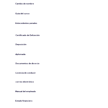
Cambio de nombre
Guía del curso
Antecedentes penales
​Certificado de Defunción
​Deposición
diplomada
Documentos de divorcio
Licencia de conducir
​correo electrónico
Manual del empleado
Estado financiero