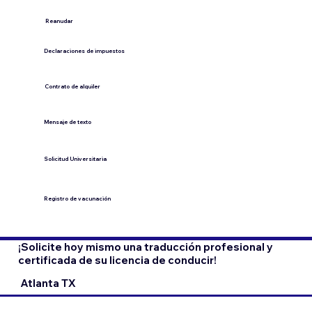
​Reanudar
Declaraciones de impuestos
Contrato de alquiler
​Mensaje de texto
​Solicitud Universitaria
Registro de vacunación
¡Solicite hoy mismo una traducción profesional y
certificada de su licencia de conducir!
Atlanta TX