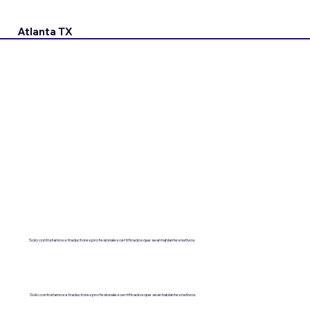
Atlanta TX
Solo contratamos a traductores profesionales certificados que sean hablantes nativos.
Solo contratamos a traductores profesionales certificados que sean hablantes nativos.