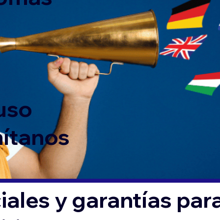
 uso
mítanos
ales y garantías par