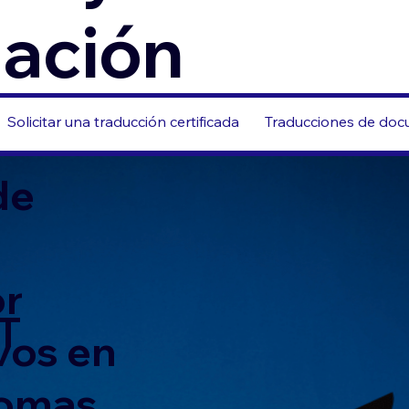
zación
Solicitar una traducción certificada
Traducciones de docu
de
or
T
vos en
iomas