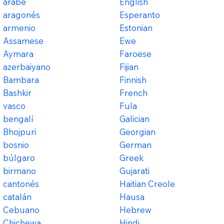
árabe
English
aragonés
Esperanto
armenio
Estonian
Assamese
Ewe
Aymara
Faroese
azerbaiyano
Fijian
Bambara
Finnish
Bashkir
French
vasco
Fula
bengalí
Galician
Bhojpuri
Georgian
bosnio
German
búlgaro
Greek
birmano
Gujarati
cantonés
Haitian Creole
catalán
Hausa
Cebuano
Hebrew
Chichewa
Hindi