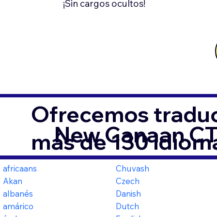
¡Sin cargos ocultos!
Ofrecemos traduc
New Canaan C
más de 130 idiom
africaans
Chuvash
Akan
Czech
albanés
Danish
amárico
Dutch