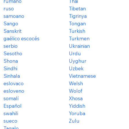
rumano
Thai
ruso
Tibetan
samoano
Tigrinya
Sango
Tongan
Sanskrit
Turkish
gaélico escocés
Turkmen
serbio
Ukrainian
Sesotho
Urdu
Shona
Uyghur
Sindhi
Uzbek
Sinhala
Vietnamese
eslovaco
Welsh
esloveno
Wolof
somalí
Xhosa
Español
Yiddish
swahili
Yoruba
sueco
Zulu
Tagalo