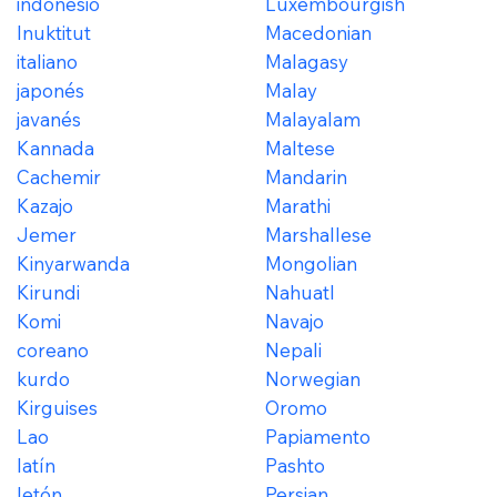
indonesio
Luxembourgish
Inuktitut
Macedonian
italiano
Malagasy
japonés
Malay
javanés
Malayalam
Kannada
Maltese
Cachemir
Mandarin
Kazajo
Marathi
Jemer
Marshallese
Kinyarwanda
Mongolian
Kirundi
Nahuatl
Komi
Navajo
coreano
Nepali
kurdo
Norwegian
Kirguises
Oromo
Lao
Papiamento
latín
Pashto
letón
Persian