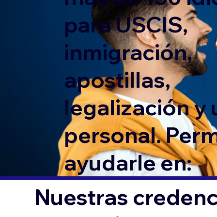
para USCIS,
inmigración,
apostillas,
legalización y
personal. Per
ayudarle en:
Nuestras credenci