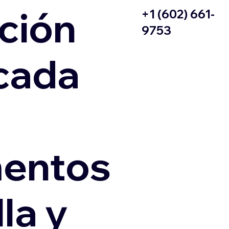
ción
+1 (602) 661-
9753
icada
entos
la y