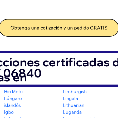
Obtenga una cotización y un pedido GRATIS
ciones certificadas
T 06840
as en
Hiri Motu
Limburgish
húngaro
Lingala
islandés
Lithuanian
Igbo
Luganda