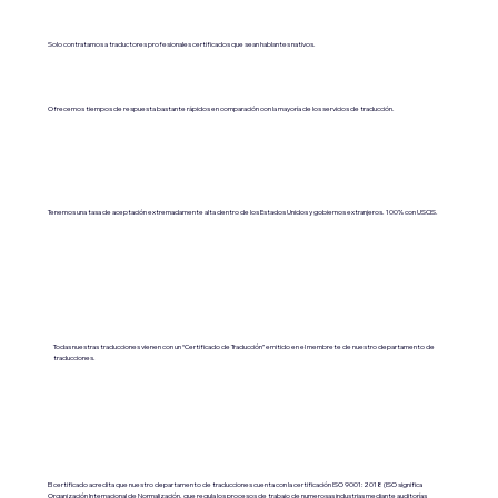
Solo contratamos a traductores profesionales certificados que sean hablantes nativos.
Ofrecemos tiempos de respuesta bastante rápidos en comparación con la mayoría de los servicios de traducción.
Tenemos una tasa de aceptación extremadamente alta dentro de los Estados Unidos y gobiernos extranjeros. 100% con USCIS.
Todas nuestras traducciones vienen con un “Certificado de Traducción” emitido en el membrete de nuestro departamento de
traducciones.
El certificado acredita que nuestro departamento de traducciones cuenta con la certificación ISO 9001:2018 (ISO significa
Organización Internacional de Normalización, que regula los procesos de trabajo de numerosas industrias mediante auditorías