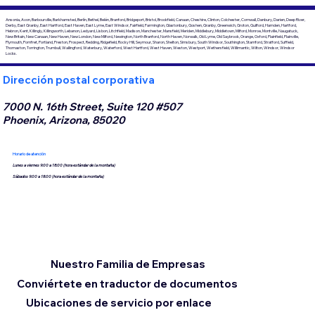
Ansonia, Avon, Barbourville, Barkhamsted, Berlín, Bethel, Belén, Branford, Bridgeport, Bristol, Brookfield, Canaan, Cheshire, Clinton, Colchester, Cornwall, Danbury, Darien, Deep River,
Derby, East Granby, East Hartford, East Haven, East Lyme, East Windsor, Fairfield, Farmington, Glastonbury, Goshen, Granby, Greenwich, Groton, Guilford, Hamden, Hartford,
Hebron, Kent, Killingly, Killingworth, Lebanon, Ledyard, Lisbon, Litchfield, Madison, Manchester, Mansfield, Meriden, Middlebury, Middletown, Milford, Monroe, Montville, Naugatuck,
New Britain, New Canaan, New Haven, New London, New Milford, Newington, North Branford, North Haven, Norwalk, Old Lyme, Old Saybrook, Orange, Oxford, Plainfield, Plainville,
Plymouth, Pomfret, Portland, Preston, Prospect, Redding, Ridgefield, Rocky Hill, Seymour, Sharon, Shelton, Simsbury, South Windsor, Southington, Stamford, Stratford, Suffield,
Thomaston, Torrington, Trumbull, Wallingford, Waterbury, Waterford, West Hartford, West Haven, Weston, Westport, Wethersfield, Willimantic, Wilton, Windsor, Windsor
Locks.
Dirección postal corporativa
7000 N. 16th Street, Suite 120 #507
Phoenix, Arizona, 85020
Horario de atención
Lunes a viernes 9:00 a 18:00 (hora estándar de la montaña)
Sábados 9:00 a 18:00 (hora estándar de la montaña)
Nuestro Familia de Empresas
Conviértete en traductor de documentos
Ubicaciones de servicio por enlace