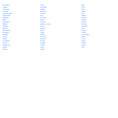
Polaco
Limburgish
Tajik
portugués
Lingala
Tamil
punjabi
Lithuanian
Tatar
quechua
Luganda
Telugu
rumano
Luxembourgish
Thai
ruso
Macedonian
Tibetan
samoano
Malagasy
Tigrinya
Sango
Malay
Tongan
Sanskrit
Malayalam
Turkish
gaélico escocés
Maltese
Turkmen
serbio
Mandarin
Ukrainian
Sesotho
Marathi
Urdu
Shona
Marshallese
Uyghur
Sindhi
Mongolian
Uzbek
Sinhala
Nahuatl
Vietnamese
eslovaco
Navajo
Welsh
esloveno
Nepali
Wolof
somalí
Norwegian
Xhosa
Español
Oromo
Yiddish
swahili
Papiamento
Yoruba
sueco
Pashto
Zulu
Tagalo
Persian