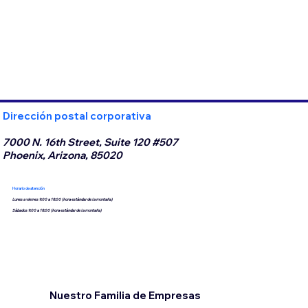
Dirección postal corporativa
7000 N. 16th Street, Suite 120 #507
Phoenix, Arizona, 85020
Horario de atención
Lunes a viernes 9:00 a 18:00 (hora estándar de la montaña)
Sábados 9:00 a 18:00 (hora estándar de la montaña)
Nuestro Familia de Empresas