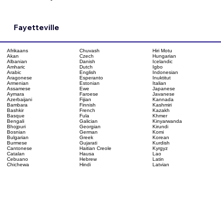
Fayetteville
Chuvash
Hiri Motu
Afrikaans
Czech
Hungarian
Akan
Danish
Icelandic
Albanian
Dutch
Igbo
Amharic
English
Indonesian
Arabic
Esperanto
Inuktitut
Aragonese
Estonian
Italian
Armenian
Ewe
Japanese
Assamese
Faroese
Javanese
Aymara
Fijian
Kannada
Azerbaijani
Finnish
Kashmiri
Bambara
French
Kazakh
Bashkir
Fula
Khmer
Basque
Galician
Kinyarwanda
Bengali
Georgian
Kirundi
Bhojpuri
German
Komi
Bosnian
Greek
Korean
Bulgarian
Gujarati
Kurdish
Burmese
Haitian Creole
Kyrgyz
Cantonese
Hausa
Lao
Catalan
Hebrew
Latin
Cebuano
Hindi
Latvian
Chichewa