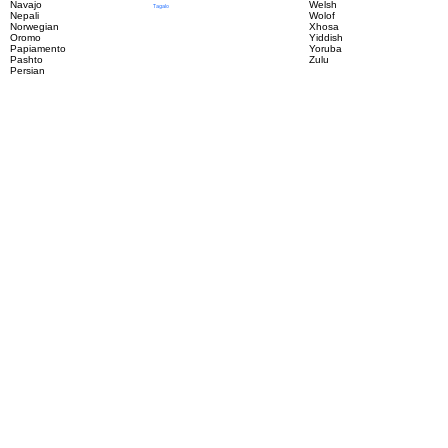
Navajo
Welsh
Tagalo
Nepali
Wolof
Norwegian
Xhosa
Oromo
Yiddish
Papiamento
Yoruba
Pashto
Zulu
Persian