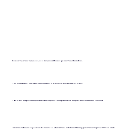
Solo contratamos a traductores profesionales certificados que sean hablantes nativos.
Solo contratamos a traductores profesionales certificados que sean hablantes nativos.
Ofrecemos tiempos de respuesta bastante rápidos en comparación con la mayoría de los servicios de traducción.
Tenemos una tasa de aceptación extremadamente alta dentro de los Estados Unidos y gobiernos extranjeros. 100% con USCIS.