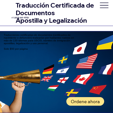
Traducción Certificada de
Documentos
+1 (602) 661-9753
Apostilla y Legalización
Traducciones certificadas de documentos (certificados de
nacimiento o defunción) realizadas por hablantes nativos en
más de 130 idiomas para USCIS, trámites de inmigración,
apostillas, legalización y uso personal.
Solo $50 por página
Ordene ahora