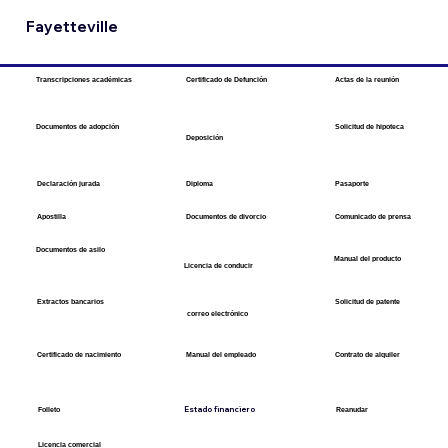
Fayetteville
Transcripciones académicas
​Certificado de Defunción
Actas de la reunión
Solicitud de hipoteca
Documentos de adopción
​Deposición
Declaración jurada
Diploma
Pasaporte
​Apostilla
Documentos de divorcio
Comunicado de prensa
Documentos de asilo
​Manual del producto
Licencia de conducir
​Extractos bancarios
​Solicitud de patente
​correo electrónico
Manual del empleado
Certificado de nacimiento
Contrato de alquiler
Estado financiero
Folleto
​Reanudar
​Licencia comercial