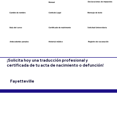
Declaraciones de impuestos
​Manual
Cambio de nombre
Contrato Legal
​Mensaje de texto
Guía del curso
Certificado de matrimonio
​Solicitud Universitaria
Historial médico
Registro de vacunación
Antecedentes penales
¡Solicita hoy una traducción profesional y
certificada de tu acta de nacimiento o defunción!
Fayetteville