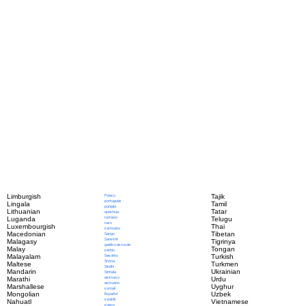
Polaco
Limburgish
Tajik
portugués
Lingala
Tamil
punjabi
Lithuanian
Tatar
quechua
rumano
Luganda
Telugu
ruso
Luxembourgish
Thai
samoano
Macedonian
Tibetan
Sango
Sanskrit
Malagasy
Tigrinya
gaélico escocés
Malay
Tongan
serbio
Sesotho
Malayalam
Turkish
Shona
Maltese
Turkmen
Sindhi
Mandarin
Ukrainian
Sinhala
eslovaco
Marathi
Urdu
esloveno
Marshallese
Uyghur
somalí
Mongolian
Uzbek
Español
swahili
Nahuatl
Vietnamese
sueco