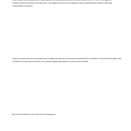
Organización Internacional de Normalización, que regula los procesos de trabajo de numerosas industrias mediante auditorías
independientes anuales).
Además, declara que nuestras traducciones cumplen plenamente con nuestra acreditación ISO y declaramos, "bajo pena de perjurio, que
la traducción es una representación correcta del original realizada por un traductor profesional".
Nuestro departamento de traducción está asegurado.