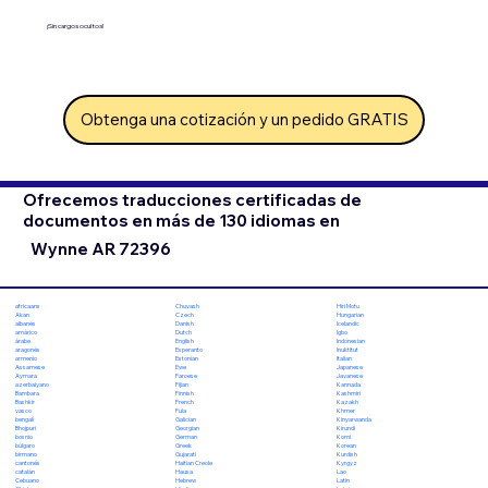
¡Sin cargos ocultos!
Obtenga una cotización y un pedido GRATIS
Ofrecemos traducciones certificadas de
documentos en más de 130 idiomas en
Wynne AR 72396
Chuvash
Hiri Motu
africaans
Czech
Hungarian
Akan
Danish
Icelandic
albanés
Dutch
Igbo
amárico
English
Indonesian
árabe
Esperanto
Inuktitut
aragonés
Estonian
Italian
armenio
Ewe
Japanese
Assamese
Faroese
Javanese
Aymara
Fijian
Kannada
azerbaiyano
Finnish
Kashmiri
Bambara
French
Kazakh
Bashkir
Fula
Khmer
vasco
Galician
Kinyarwanda
bengalí
Georgian
Kirundi
Bhojpuri
German
Komi
bosnio
Greek
Korean
búlgaro
Gujarati
Kurdish
birmano
Haitian Creole
Kyrgyz
cantonés
Hausa
Lao
catalán
Hebrew
Latin
Cebuano