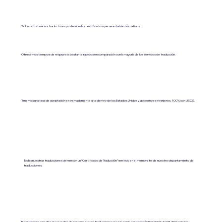
Solo contratamos a traductores profesionales certificados que sean hablantes nativos.
Ofrecemos tiempos de respuesta bastante rápidos en comparación con la mayoría de los servicios de traducción.
Tenemos una tasa de aceptación extremadamente alta dentro de los Estados Unidos y gobiernos extranjeros. 100% con USCIS.
Todas nuestras traducciones vienen con un “Certificado de Traducción” emitido en el membrete de nuestro departamento de
traducciones.
El certificado acredita que nuestro departamento de traducciones cuenta con la certificación ISO 9001:2018 (ISO significa