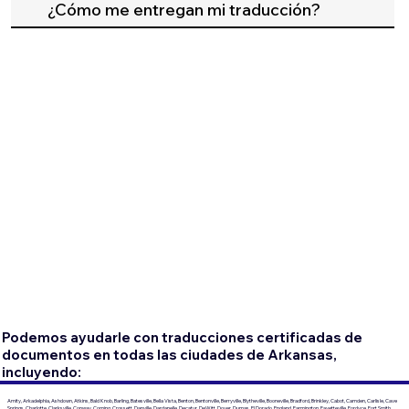
¿Cómo me entregan mi traducción?
Podemos ayudarle con traducciones certificadas de
documentos en todas las ciudades de Arkansas,
incluyendo:
Amity, Arkadelphia, Ashdown, Atkins, Bald Knob, Barling, Batesville, Bella Vista, Benton, Bentonville, Berryville, Blytheville, Booneville, Bradford, Brinkley, Cabot, Camden, Carlisle, Cave
Springs, Charlotte, Clarksville, Conway, Corning, Crossett, Danville, Dardanelle, Decatur, DeWitt, Dover, Dumas, El Dorado, England, Farmington, Fayetteville, Fordyce, Fort Smith,