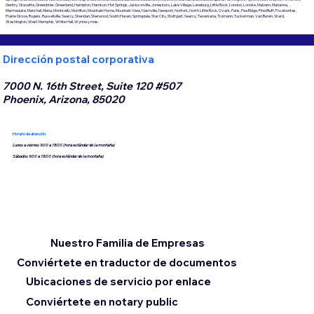
Gentry, Gravette, Greenbrier, Greenland, Hampton, Harrison, Hot Springs, Jacksonville, Jonesboro, Lake Village, Laneburg, Little Rock, London, Lonoke, Malvern, Marianna,
Marmaduke, Marshall, Mena, Monticello, Morrilton, Mountain Home, Mountain View, Nashville, Newport, Norfork, North Little Rock, Ozark, Paris, Pea Ridge, Pine Bluff, Pocahontas,
Prairie Grove, Rogers, Russellville, Searcy, Sheridan, Sherwood, South Haven, Springdale, Star City, Stuttgart, Searcy, Texarkana, Trumann, Tuckerman, Van Buren, Ward,
Washington, West Memphis, White Hall, Wynne y más.
Dirección postal corporativa
7000 N. 16th Street, Suite 120 #507
Phoenix, Arizona, 85020
Horario de atención
Lunes a viernes 9:00 a 18:00 (hora estándar de la montaña)
Sábados 9:00 a 18:00 (hora estándar de la montaña)
Nuestro Familia de Empresas
Conviértete en traductor de documentos
Ubicaciones de servicio por enlace
Conviértete en notary public