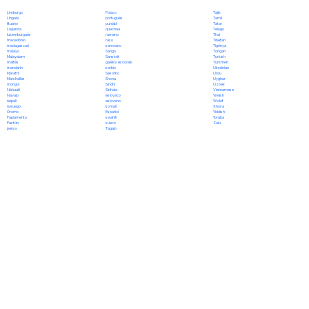
Polaco
Limburgo
Tajik
portugués
Lingala
Tamil
punjabi
lituano
Tatar
quechua
Luganda
Telugu
rumano
luxemburgués
Thai
ruso
macedónio
Tibetan
samoano
madagascarí
Tigrinya
Sango
malayo
Tongan
Sanskrit
Malayalam
Turkish
gaélico escocés
maltés
Turkmen
serbio
mandarín
Ukrainian
Sesotho
Marathi
Urdu
Shona
Marshallés
Uyghur
Sindhi
mongol
Uzbek
Sinhala
Náhuatl
Vietnamese
eslovaco
Navajo
Welsh
esloveno
nepalí
Wolof
somalí
noruego
Xhosa
Español
Oromo
Yiddish
swahili
Papiamento
Yoruba
sueco
Pastún
Zulu
Tagalo
persa