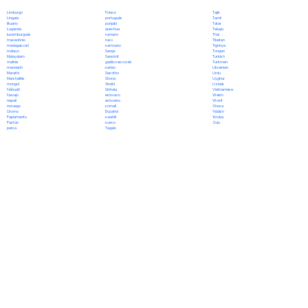
Polaco
Limburgo
Tajik
portugués
Lingala
Tamil
punjabi
lituano
Tatar
quechua
Luganda
Telugu
rumano
luxemburgués
Thai
ruso
macedónio
Tibetan
samoano
madagascarí
Tigrinya
Sango
malayo
Tongan
Sanskrit
Malayalam
Turkish
gaélico escocés
maltés
Turkmen
serbio
mandarín
Ukrainian
Sesotho
Marathi
Urdu
Shona
Marshallés
Uyghur
Sindhi
mongol
Uzbek
Sinhala
Náhuatl
Vietnamese
eslovaco
Navajo
Welsh
esloveno
nepalí
Wolof
somalí
noruego
Xhosa
Español
Oromo
Yiddish
swahili
Papiamento
Yoruba
sueco
Pastún
Zulu
Tagalo
persa