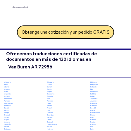
¡Sin cargos ocultos!
Obtenga una cotización y un pedido GRATIS
Ofrecemos traducciones certificadas de
documentos en más de 130 idiomas en
Van Buren AR 72956
Chuvash
Hiri Motu
africaans
Czech
Hungarian
Akan
Danish
Icelandic
albanés
Dutch
Igbo
amárico
English
Indonesian
árabe
Esperanto
Inuktitut
aragonés
Estonian
Italian
armenio
Ewe
Japanese
Assamese
Faroese
Javanese
Aymara
Fijian
Kannada
azerbaiyano
Finnish
Kashmiri
Bambara
French
Kazakh
Bashkir
Fula
Khmer
vasco
Galician
Kinyarwanda
bengalí
Georgian
Kirundi
Bhojpuri
German
Komi
bosnio
Greek
Korean
búlgaro
Gujarati
Kurdish
birmano
Haitian Creole
Kyrgyz
cantonés
Hausa
Lao
catalán
Hebrew
Latin
Cebuano