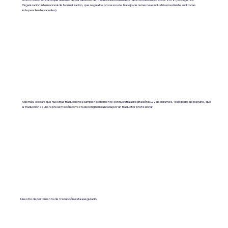
Organización Internacional de Normalización, que regula los procesos de trabajo de numerosas industrias mediante auditorías
independientes anuales).
Además, declara que nuestras traducciones cumplen plenamente con nuestra acreditación ISO y declaramos, "bajo pena de perjurio, que
la traducción es una representación correcta del original realizada por un traductor profesional".
Nuestro departamento de traducción está asegurado.