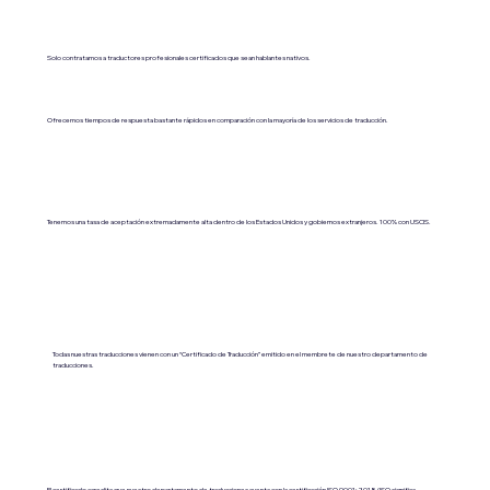
Solo contratamos a traductores profesionales certificados que sean hablantes nativos.
Ofrecemos tiempos de respuesta bastante rápidos en comparación con la mayoría de los servicios de traducción.
Tenemos una tasa de aceptación extremadamente alta dentro de los Estados Unidos y gobiernos extranjeros. 100% con USCIS.
Todas nuestras traducciones vienen con un “Certificado de Traducción” emitido en el membrete de nuestro departamento de
traducciones.
El certificado acredita que nuestro departamento de traducciones cuenta con la certificación ISO 9001:2018 (ISO significa