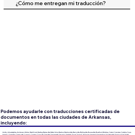
¿Cómo me entregan mi traducción?
Podemos ayudarle con traducciones certificadas de
documentos en todas las ciudades de Arkansas,
incluyendo:
Amity, Arkadelphia, Ashdown, Atkins, Bald Knob, Barling, Batesville, Bella Vista, Benton, Bentonville, Berryville, Blytheville, Booneville, Bradford, Brinkley, Cabot, Camden, Carlisle, Cave
Springs, Charlotte, Clarksville, Conway, Corning, Crossett, Danville, Dardanelle, Decatur, DeWitt, Dover, Dumas, El Dorado, England, Farmington, Fayetteville, Fordyce, Fort Smith,