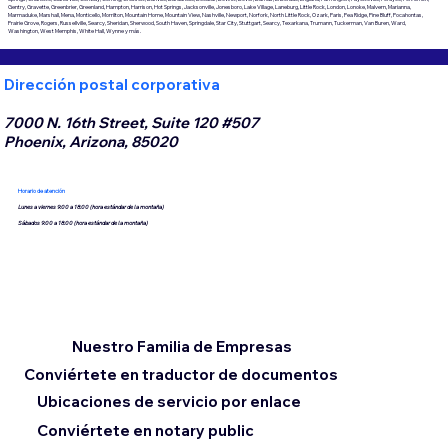
Gentry, Gravette, Greenbrier, Greenland, Hampton, Harrison, Hot Springs, Jacksonville, Jonesboro, Lake Village, Laneburg, Little Rock, London, Lonoke, Malvern, Marianna,
Marmaduke, Marshall, Mena, Monticello, Morrilton, Mountain Home, Mountain View, Nashville, Newport, Norfork, North Little Rock, Ozark, Paris, Pea Ridge, Pine Bluff, Pocahontas,
Prairie Grove, Rogers, Russellville, Searcy, Sheridan, Sherwood, South Haven, Springdale, Star City, Stuttgart, Searcy, Texarkana, Trumann, Tuckerman, Van Buren, Ward,
Washington, West Memphis, White Hall, Wynne y más.
Dirección postal corporativa
7000 N. 16th Street, Suite 120 #507
Phoenix, Arizona, 85020
Horario de atención
Lunes a viernes 9:00 a 18:00 (hora estándar de la montaña)
Sábados 9:00 a 18:00 (hora estándar de la montaña)
Nuestro Familia de Empresas
Conviértete en traductor de documentos
Ubicaciones de servicio por enlace
Conviértete en notary public