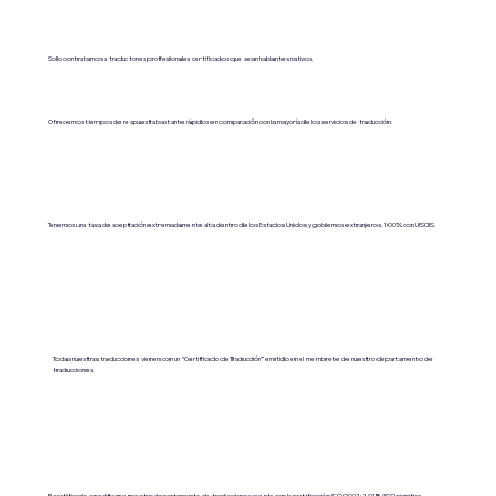
Solo contratamos a traductores profesionales certificados que sean hablantes nativos.
Ofrecemos tiempos de respuesta bastante rápidos en comparación con la mayoría de los servicios de traducción.
Tenemos una tasa de aceptación extremadamente alta dentro de los Estados Unidos y gobiernos extranjeros. 100% con USCIS.
Todas nuestras traducciones vienen con un “Certificado de Traducción” emitido en el membrete de nuestro departamento de
traducciones.
El certificado acredita que nuestro departamento de traducciones cuenta con la certificación ISO 9001:2018 (ISO significa