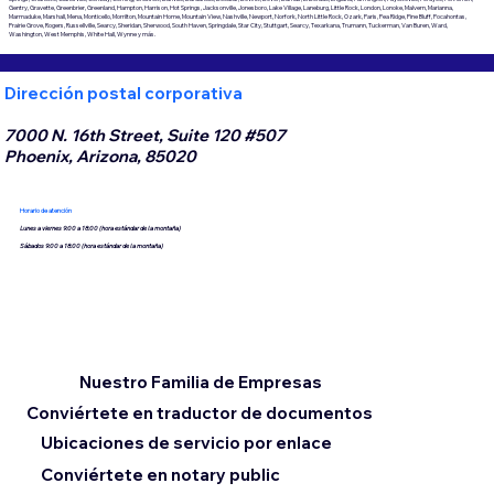
Gentry, Gravette, Greenbrier, Greenland, Hampton, Harrison, Hot Springs, Jacksonville, Jonesboro, Lake Village, Laneburg, Little Rock, London, Lonoke, Malvern, Marianna,
Marmaduke, Marshall, Mena, Monticello, Morrilton, Mountain Home, Mountain View, Nashville, Newport, Norfork, North Little Rock, Ozark, Paris, Pea Ridge, Pine Bluff, Pocahontas,
Prairie Grove, Rogers, Russellville, Searcy, Sheridan, Sherwood, South Haven, Springdale, Star City, Stuttgart, Searcy, Texarkana, Trumann, Tuckerman, Van Buren, Ward,
Washington, West Memphis, White Hall, Wynne y más.
Dirección postal corporativa
7000 N. 16th Street, Suite 120 #507
Phoenix, Arizona, 85020
Horario de atención
Lunes a viernes 9:00 a 18:00 (hora estándar de la montaña)
Sábados 9:00 a 18:00 (hora estándar de la montaña)
Nuestro Familia de Empresas
Conviértete en traductor de documentos
Ubicaciones de servicio por enlace
Conviértete en notary public