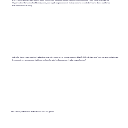
Organización Internacional de Normalización, que regula los procesos de trabajo de numerosas industrias mediante auditorías
independientes anuales).
Además, declara que nuestras traducciones cumplen plenamente con nuestra acreditación ISO y declaramos, "bajo pena de perjurio, que
la traducción es una representación correcta del original realizada por un traductor profesional".
Nuestro departamento de traducción está asegurado.