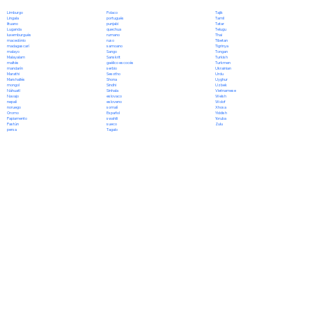
Polaco
Limburgo
Tajik
portugués
Lingala
Tamil
punjabi
lituano
Tatar
quechua
Luganda
Telugu
rumano
luxemburgués
Thai
ruso
macedónio
Tibetan
samoano
madagascarí
Tigrinya
Sango
malayo
Tongan
Sanskrit
Malayalam
Turkish
gaélico escocés
maltés
Turkmen
serbio
mandarín
Ukrainian
Sesotho
Marathi
Urdu
Shona
Marshallés
Uyghur
Sindhi
mongol
Uzbek
Sinhala
Náhuatl
Vietnamese
eslovaco
Navajo
Welsh
esloveno
nepalí
Wolof
somalí
noruego
Xhosa
Español
Oromo
Yiddish
swahili
Papiamento
Yoruba
sueco
Pastún
Zulu
Tagalo
persa