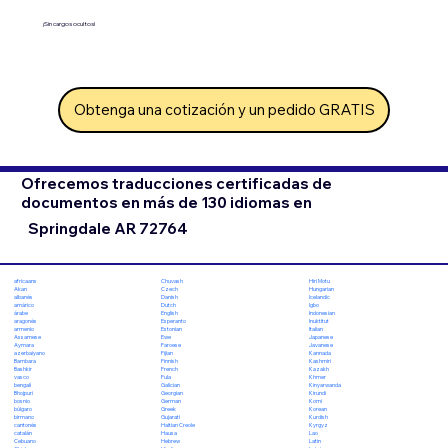
¡Sin cargos ocultos!
Obtenga una cotización y un pedido GRATIS
Ofrecemos traducciones certificadas de
documentos en más de 130 idiomas en
Springdale AR 72764
Chuvash
Hiri Motu
africaans
Czech
Hungarian
Akan
Danish
Icelandic
albanés
Dutch
Igbo
amárico
English
Indonesian
árabe
Esperanto
Inuktitut
aragonés
Estonian
Italian
armenio
Ewe
Japanese
Assamese
Faroese
Javanese
Aymara
Fijian
Kannada
azerbaiyano
Finnish
Kashmiri
Bambara
French
Kazakh
Bashkir
Fula
Khmer
vasco
Galician
Kinyarwanda
bengalí
Georgian
Kirundi
Bhojpuri
German
Komi
bosnio
Greek
Korean
búlgaro
Gujarati
Kurdish
birmano
Haitian Creole
Kyrgyz
cantonés
Hausa
Lao
catalán
Hebrew
Latin
Cebuano