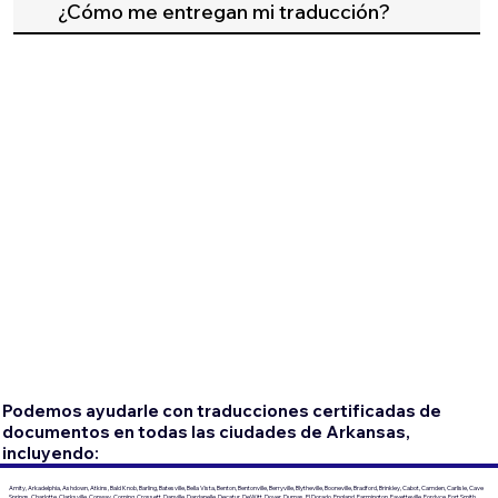
¿Cómo me entregan mi traducción?
Podemos ayudarle con traducciones certificadas de
documentos en todas las ciudades de Arkansas,
incluyendo:
Amity, Arkadelphia, Ashdown, Atkins, Bald Knob, Barling, Batesville, Bella Vista, Benton, Bentonville, Berryville, Blytheville, Booneville, Bradford, Brinkley, Cabot, Camden, Carlisle, Cave
Springs, Charlotte, Clarksville, Conway, Corning, Crossett, Danville, Dardanelle, Decatur, DeWitt, Dover, Dumas, El Dorado, England, Farmington, Fayetteville, Fordyce, Fort Smith,