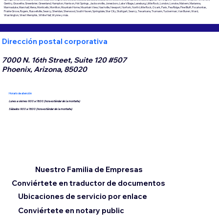
Gentry, Gravette, Greenbrier, Greenland, Hampton, Harrison, Hot Springs, Jacksonville, Jonesboro, Lake Village, Laneburg, Little Rock, London, Lonoke, Malvern, Marianna,
Marmaduke, Marshall, Mena, Monticello, Morrilton, Mountain Home, Mountain View, Nashville, Newport, Norfork, North Little Rock, Ozark, Paris, Pea Ridge, Pine Bluff, Pocahontas,
Prairie Grove, Rogers, Russellville, Searcy, Sheridan, Sherwood, South Haven, Springdale, Star City, Stuttgart, Searcy, Texarkana, Trumann, Tuckerman, Van Buren, Ward,
Washington, West Memphis, White Hall, Wynne y más.
Dirección postal corporativa
7000 N. 16th Street, Suite 120 #507
Phoenix, Arizona, 85020
Horario de atención
Lunes a viernes 9:00 a 18:00 (hora estándar de la montaña)
Sábados 9:00 a 18:00 (hora estándar de la montaña)
Nuestro Familia de Empresas
Conviértete en traductor de documentos
Ubicaciones de servicio por enlace
Conviértete en notary public