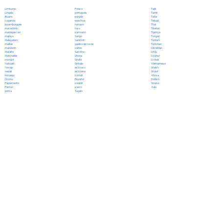
Polaco
Limburgo
Tajik
portugués
Lingala
Tamil
punjabi
lituano
Tatar
quechua
Luganda
Telugu
rumano
luxemburgués
Thai
ruso
macedónio
Tibetan
samoano
madagascarí
Tigrinya
Sango
malayo
Tongan
Sanskrit
Malayalam
Turkish
gaélico escocés
maltés
Turkmen
serbio
mandarín
Ukrainian
Sesotho
Marathi
Urdu
Shona
Marshallés
Uyghur
Sindhi
mongol
Uzbek
Sinhala
Náhuatl
Vietnamese
eslovaco
Navajo
Welsh
esloveno
nepalí
Wolof
somalí
noruego
Xhosa
Español
Oromo
Yiddish
swahili
Papiamento
Yoruba
sueco
Pastún
Zulu
Tagalo
persa