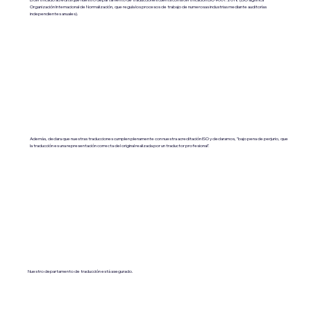
Organización Internacional de Normalización, que regula los procesos de trabajo de numerosas industrias mediante auditorías
independientes anuales).
Además, declara que nuestras traducciones cumplen plenamente con nuestra acreditación ISO y declaramos, "bajo pena de perjurio, que
la traducción es una representación correcta del original realizada por un traductor profesional".
Nuestro departamento de traducción está asegurado.