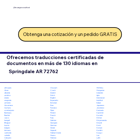
¡Sin cargos ocultos!
Obtenga una cotización y un pedido GRATIS
Ofrecemos traducciones certificadas de
documentos en más de 130 idiomas en
Springdale AR 72762
Chuvash
Hiri Motu
africaans
Czech
Hungarian
Akan
Danish
Icelandic
albanés
Dutch
Igbo
amárico
English
Indonesian
árabe
Esperanto
Inuktitut
aragonés
Estonian
Italian
armenio
Ewe
Japanese
Assamese
Faroese
Javanese
Aymara
Fijian
Kannada
azerbaiyano
Finnish
Kashmiri
Bambara
French
Kazakh
Bashkir
Fula
Khmer
vasco
Galician
Kinyarwanda
bengalí
Georgian
Kirundi
Bhojpuri
German
Komi
bosnio
Greek
Korean
búlgaro
Gujarati
Kurdish
birmano
Haitian Creole
Kyrgyz
cantonés
Hausa
Lao
catalán
Hebrew
Latin
Cebuano