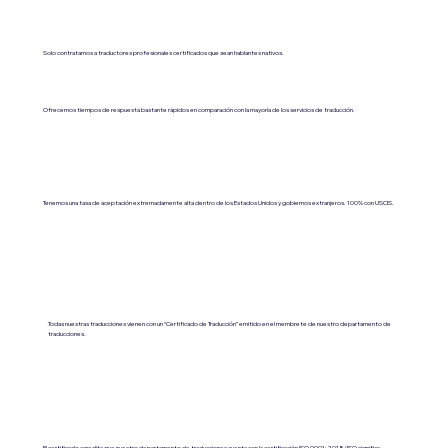
Solo contratamos a traductores profesionales certificados que sean hablantes nativos.
Ofrecemos tiempos de respuesta bastante rápidos en comparación con la mayoría de los servicios de traducción.
Tenemos una tasa de aceptación extremadamente alta dentro de los Estados Unidos y gobiernos extranjeros. 100% con USCIS.
Todas nuestras traducciones vienen con un “Certificado de Traducción” emitido en el membrete de nuestro departamento de
traducciones.
El certificado acredita que nuestro departamento de traducciones cuenta con la certificación ISO 9001:2018 (ISO significa