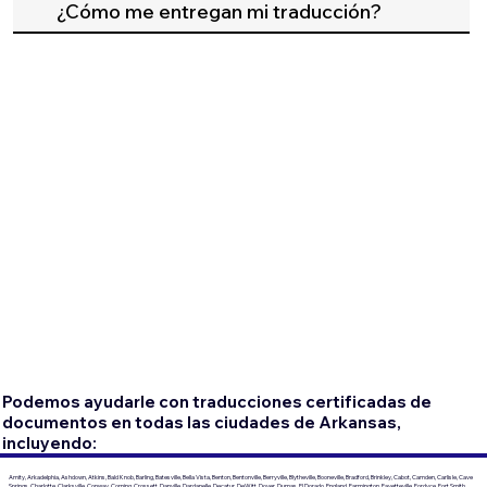
¿Cómo me entregan mi traducción?
Podemos ayudarle con traducciones certificadas de
documentos en todas las ciudades de Arkansas,
incluyendo:
Amity, Arkadelphia, Ashdown, Atkins, Bald Knob, Barling, Batesville, Bella Vista, Benton, Bentonville, Berryville, Blytheville, Booneville, Bradford, Brinkley, Cabot, Camden, Carlisle, Cave
Springs, Charlotte, Clarksville, Conway, Corning, Crossett, Danville, Dardanelle, Decatur, DeWitt, Dover, Dumas, El Dorado, England, Farmington, Fayetteville, Fordyce, Fort Smith,