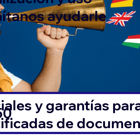
mítanos ayudarle
ales y garantías par
50
tificadas de docume