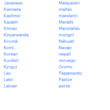
Javanese
Malayalam
Kannada
maltés
Kashmiri
mandarín
Kazakh
Marathi
Khmer
Marshallés
Kinyarwanda
mongol
Kirundi
Náhuatl
Komi
Navajo
Korean
nepalí
Kurdish
noruego
Kyrgyz
Oromo
Lao
Papiamento
Latin
Pastún
Latvian
persa