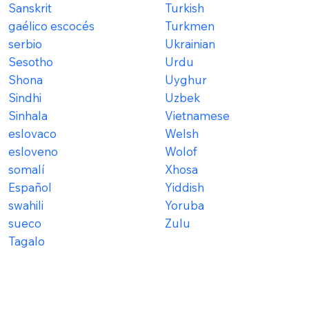
Sanskrit
Turkish
gaélico escocés
Turkmen
serbio
Ukrainian
Sesotho
Urdu
Shona
Uyghur
Sindhi
Uzbek
Sinhala
Vietnamese
eslovaco
Welsh
esloveno
Wolof
somalí
Xhosa
Español
Yiddish
swahili
Yoruba
sueco
Zulu
Tagalo