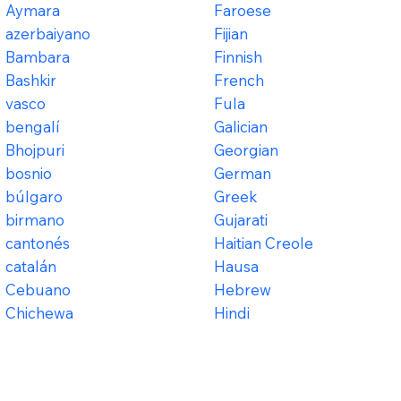
Aymara
Faroese
azerbaiyano
Fijian
Bambara
Finnish
Bashkir
French
vasco
Fula
bengalí
Galician
Bhojpuri
Georgian
bosnio
German
búlgaro
Greek
birmano
Gujarati
cantonés
Haitian Creole
catalán
Hausa
Cebuano
Hebrew
Chichewa
Hindi