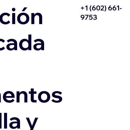
ción
+1 (602) 661-
9753
icada
entos
la y