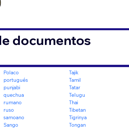
 de documentos
Polaco
Tajik
portugués
Tamil
punjabi
Tatar
quechua
Telugu
rumano
Thai
ruso
Tibetan
samoano
Tigrinya
Sango
Tongan