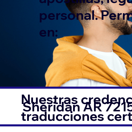
personal. Per
en:
Nuestras credenci
Sheridan AR 721
traducciones cer