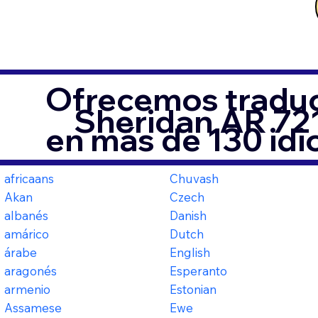
Ofrecemos traduc
Sheridan AR 72
en más de 130 id
africaans
Chuvash
Akan
Czech
albanés
Danish
amárico
Dutch
árabe
English
aragonés
Esperanto
armenio
Estonian
Assamese
Ewe