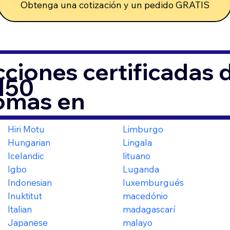
Obtenga una cotización y un pedido GRATIS
ciones certificadas
150
iomas en
Hiri Motu
Limburgo
Hungarian
Lingala
Icelandic
lituano
Igbo
Luganda
Indonesian
luxemburgués
Inuktitut
macedónio
Italian
madagascarí
Japanese
malayo