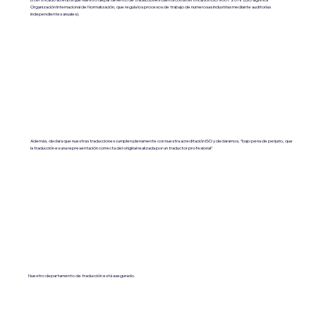
Organización Internacional de Normalización, que regula los procesos de trabajo de numerosas industrias mediante auditorías
independientes anuales).
Además, declara que nuestras traducciones cumplen plenamente con nuestra acreditación ISO y declaramos, "bajo pena de perjurio, que
la traducción es una representación correcta del original realizada por un traductor profesional".
Nuestro departamento de traducción está asegurado.