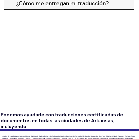
¿Cómo me entregan mi traducción?
Podemos ayudarle con traducciones certificadas de
documentos en todas las ciudades de Arkansas,
incluyendo:
Amity, Arkadelphia, Ashdown, Atkins, Bald Knob, Barling, Batesville, Bella Vista, Benton, Bentonville, Berryville, Blytheville, Booneville, Bradford, Brinkley, Cabot, Camden, Carlisle, Cave
Springs, Charlotte, Clarksville, Conway, Corning, Crossett, Danville, Dardanelle, Decatur, DeWitt, Dover, Dumas, El Dorado, England, Farmington, Fayetteville, Fordyce, Fort Smith,