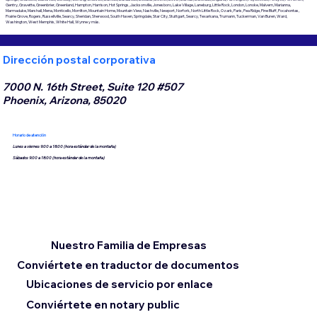
Gentry, Gravette, Greenbrier, Greenland, Hampton, Harrison, Hot Springs, Jacksonville, Jonesboro, Lake Village, Laneburg, Little Rock, London, Lonoke, Malvern, Marianna,
Marmaduke, Marshall, Mena, Monticello, Morrilton, Mountain Home, Mountain View, Nashville, Newport, Norfork, North Little Rock, Ozark, Paris, Pea Ridge, Pine Bluff, Pocahontas,
Prairie Grove, Rogers, Russellville, Searcy, Sheridan, Sherwood, South Haven, Springdale, Star City, Stuttgart, Searcy, Texarkana, Trumann, Tuckerman, Van Buren, Ward,
Washington, West Memphis, White Hall, Wynne y más.
Dirección postal corporativa
7000 N. 16th Street, Suite 120 #507
Phoenix, Arizona, 85020
Horario de atención
Lunes a viernes 9:00 a 18:00 (hora estándar de la montaña)
Sábados 9:00 a 18:00 (hora estándar de la montaña)
Nuestro Familia de Empresas
Conviértete en traductor de documentos
Ubicaciones de servicio por enlace
Conviértete en notary public