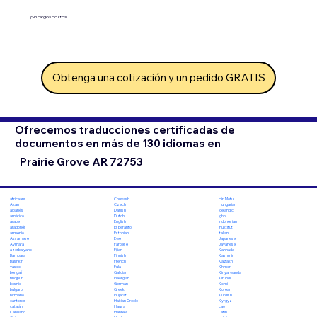
¡Sin cargos ocultos!
Obtenga una cotización y un pedido GRATIS
Ofrecemos traducciones certificadas de
documentos en más de 130 idiomas en
Prairie Grove AR 72753
Chuvash
Hiri Motu
africaans
Czech
Hungarian
Akan
Danish
Icelandic
albanés
Dutch
Igbo
amárico
English
Indonesian
árabe
Esperanto
Inuktitut
aragonés
Estonian
Italian
armenio
Ewe
Japanese
Assamese
Faroese
Javanese
Aymara
Fijian
Kannada
azerbaiyano
Finnish
Kashmiri
Bambara
French
Kazakh
Bashkir
Fula
Khmer
vasco
Galician
Kinyarwanda
bengalí
Georgian
Kirundi
Bhojpuri
German
Komi
bosnio
Greek
Korean
búlgaro
Gujarati
Kurdish
birmano
Haitian Creole
Kyrgyz
cantonés
Hausa
Lao
catalán
Hebrew
Latin
Cebuano