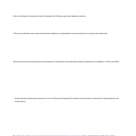
Solo contratamos a traductores profesionales certificados que sean hablantes nativos.
Ofrecemos tiempos de respuesta bastante rápidos en comparación con la mayoría de los servicios de traducción.
Tenemos una tasa de aceptación extremadamente alta dentro de los Estados Unidos y gobiernos extranjeros. 100% con USCIS.
Todas nuestras traducciones vienen con un “Certificado de Traducción” emitido en el membrete de nuestro departamento de
traducciones.
El certificado acredita que nuestro departamento de traducciones cuenta con la certificación ISO 9001:2018 (ISO significa