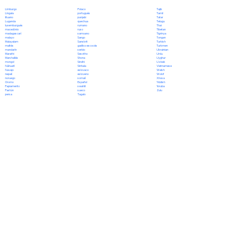
Polaco
Limburgo
Tajik
portugués
Lingala
Tamil
punjabi
lituano
Tatar
quechua
Luganda
Telugu
rumano
luxemburgués
Thai
ruso
macedónio
Tibetan
samoano
madagascarí
Tigrinya
Sango
malayo
Tongan
Sanskrit
Malayalam
Turkish
gaélico escocés
maltés
Turkmen
serbio
mandarín
Ukrainian
Sesotho
Marathi
Urdu
Shona
Marshallés
Uyghur
Sindhi
mongol
Uzbek
Sinhala
Náhuatl
Vietnamese
eslovaco
Navajo
Welsh
esloveno
nepalí
Wolof
somalí
noruego
Xhosa
Español
Oromo
Yiddish
swahili
Papiamento
Yoruba
sueco
Pastún
Zulu
Tagalo
persa