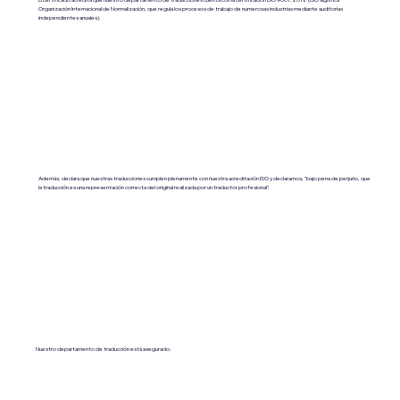
Organización Internacional de Normalización, que regula los procesos de trabajo de numerosas industrias mediante auditorías
independientes anuales).
Además, declara que nuestras traducciones cumplen plenamente con nuestra acreditación ISO y declaramos, "bajo pena de perjurio, que
la traducción es una representación correcta del original realizada por un traductor profesional".
Nuestro departamento de traducción está asegurado.