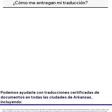
¿Cómo me entregan mi traducción?
Podemos ayudarle con traducciones certificadas de
documentos en todas las ciudades de Arkansas,
incluyendo:
Amity, Arkadelphia, Ashdown, Atkins, Bald Knob, Barling, Batesville, Bella Vista, Benton, Bentonville, Berryville, Blytheville, Booneville, Bradford, Brinkley, Cabot, Camden, Carlisle, Cave
Springs, Charlotte, Clarksville, Conway, Corning, Crossett, Danville, Dardanelle, Decatur, DeWitt, Dover, Dumas, El Dorado, England, Farmington, Fayetteville, Fordyce, Fort Smith,