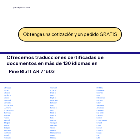
¡Sin cargos ocultos!
Obtenga una cotización y un pedido GRATIS
Ofrecemos traducciones certificadas de
documentos en más de 130 idiomas en
Pine Bluff AR 71603
Chuvash
Hiri Motu
africaans
Czech
Hungarian
Akan
Danish
Icelandic
albanés
Dutch
Igbo
amárico
English
Indonesian
árabe
Esperanto
Inuktitut
aragonés
Estonian
Italian
armenio
Ewe
Japanese
Assamese
Faroese
Javanese
Aymara
Fijian
Kannada
azerbaiyano
Finnish
Kashmiri
Bambara
French
Kazakh
Bashkir
Fula
Khmer
vasco
Galician
Kinyarwanda
bengalí
Georgian
Kirundi
Bhojpuri
German
Komi
bosnio
Greek
Korean
búlgaro
Gujarati
Kurdish
birmano
Haitian Creole
Kyrgyz
cantonés
Hausa
Lao
catalán
Hebrew
Latin
Cebuano