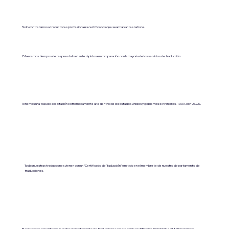
Solo contratamos a traductores profesionales certificados que sean hablantes nativos.
Ofrecemos tiempos de respuesta bastante rápidos en comparación con la mayoría de los servicios de traducción.
Tenemos una tasa de aceptación extremadamente alta dentro de los Estados Unidos y gobiernos extranjeros. 100% con USCIS.
Todas nuestras traducciones vienen con un “Certificado de Traducción” emitido en el membrete de nuestro departamento de
traducciones.
El certificado acredita que nuestro departamento de traducciones cuenta con la certificación ISO 9001:2018 (ISO significa