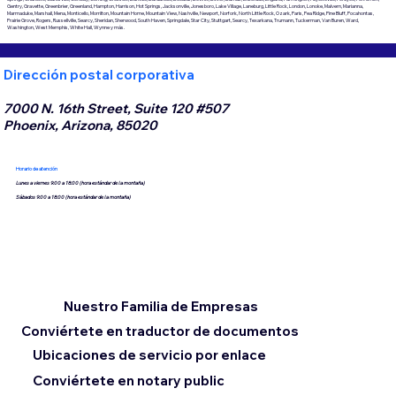
Gentry, Gravette, Greenbrier, Greenland, Hampton, Harrison, Hot Springs, Jacksonville, Jonesboro, Lake Village, Laneburg, Little Rock, London, Lonoke, Malvern, Marianna,
Marmaduke, Marshall, Mena, Monticello, Morrilton, Mountain Home, Mountain View, Nashville, Newport, Norfork, North Little Rock, Ozark, Paris, Pea Ridge, Pine Bluff, Pocahontas,
Prairie Grove, Rogers, Russellville, Searcy, Sheridan, Sherwood, South Haven, Springdale, Star City, Stuttgart, Searcy, Texarkana, Trumann, Tuckerman, Van Buren, Ward,
Washington, West Memphis, White Hall, Wynne y más.
Dirección postal corporativa
7000 N. 16th Street, Suite 120 #507
Phoenix, Arizona, 85020
Horario de atención
Lunes a viernes 9:00 a 18:00 (hora estándar de la montaña)
Sábados 9:00 a 18:00 (hora estándar de la montaña)
Nuestro Familia de Empresas
Conviértete en traductor de documentos
Ubicaciones de servicio por enlace
Conviértete en notary public