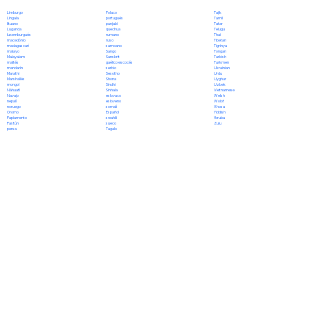
Polaco
Limburgo
Tajik
portugués
Lingala
Tamil
punjabi
lituano
Tatar
quechua
Luganda
Telugu
rumano
luxemburgués
Thai
ruso
macedónio
Tibetan
samoano
madagascarí
Tigrinya
Sango
malayo
Tongan
Sanskrit
Malayalam
Turkish
gaélico escocés
maltés
Turkmen
serbio
mandarín
Ukrainian
Sesotho
Marathi
Urdu
Shona
Marshallés
Uyghur
Sindhi
mongol
Uzbek
Sinhala
Náhuatl
Vietnamese
eslovaco
Navajo
Welsh
esloveno
nepalí
Wolof
somalí
noruego
Xhosa
Español
Oromo
Yiddish
swahili
Papiamento
Yoruba
sueco
Pastún
Zulu
Tagalo
persa