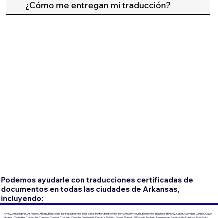
¿Cómo me entregan mi traducción?
Podemos ayudarle con traducciones certificadas de
documentos en todas las ciudades de Arkansas,
incluyendo:
Amity, Arkadelphia, Ashdown, Atkins, Bald Knob, Barling, Batesville, Bella Vista, Benton, Bentonville, Berryville, Blytheville, Booneville, Bradford, Brinkley, Cabot, Camden, Carlisle, Cave
Springs, Charlotte, Clarksville, Conway, Corning, Crossett, Danville, Dardanelle, Decatur, DeWitt, Dover, Dumas, El Dorado, England, Farmington, Fayetteville, Fordyce, Fort Smith,