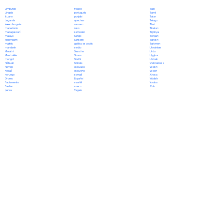
Polaco
Limburgo
Tajik
portugués
Lingala
Tamil
punjabi
lituano
Tatar
quechua
Luganda
Telugu
rumano
luxemburgués
Thai
ruso
macedónio
Tibetan
samoano
madagascarí
Tigrinya
Sango
malayo
Tongan
Sanskrit
Malayalam
Turkish
gaélico escocés
maltés
Turkmen
serbio
mandarín
Ukrainian
Sesotho
Marathi
Urdu
Shona
Marshallés
Uyghur
Sindhi
mongol
Uzbek
Sinhala
Náhuatl
Vietnamese
eslovaco
Navajo
Welsh
esloveno
nepalí
Wolof
somalí
noruego
Xhosa
Español
Oromo
Yiddish
swahili
Papiamento
Yoruba
sueco
Pastún
Zulu
Tagalo
persa