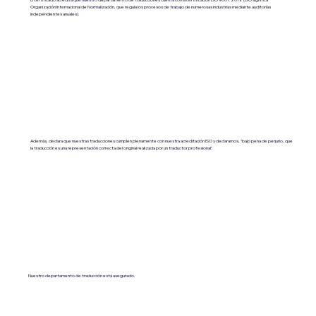
Organización Internacional de Normalización, que regula los procesos de trabajo de numerosas industrias mediante auditorías
independientes anuales).
Además, declara que nuestras traducciones cumplen plenamente con nuestra acreditación ISO y declaramos, "bajo pena de perjurio, que
la traducción es una representación correcta del original realizada por un traductor profesional".
Nuestro departamento de traducción está asegurado.