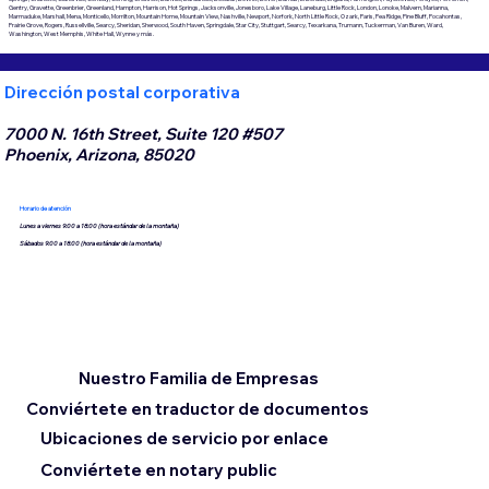
Gentry, Gravette, Greenbrier, Greenland, Hampton, Harrison, Hot Springs, Jacksonville, Jonesboro, Lake Village, Laneburg, Little Rock, London, Lonoke, Malvern, Marianna,
Marmaduke, Marshall, Mena, Monticello, Morrilton, Mountain Home, Mountain View, Nashville, Newport, Norfork, North Little Rock, Ozark, Paris, Pea Ridge, Pine Bluff, Pocahontas,
Prairie Grove, Rogers, Russellville, Searcy, Sheridan, Sherwood, South Haven, Springdale, Star City, Stuttgart, Searcy, Texarkana, Trumann, Tuckerman, Van Buren, Ward,
Washington, West Memphis, White Hall, Wynne y más.
Dirección postal corporativa
7000 N. 16th Street, Suite 120 #507
Phoenix, Arizona, 85020
Horario de atención
Lunes a viernes 9:00 a 18:00 (hora estándar de la montaña)
Sábados 9:00 a 18:00 (hora estándar de la montaña)
Nuestro Familia de Empresas
Conviértete en traductor de documentos
Ubicaciones de servicio por enlace
Conviértete en notary public