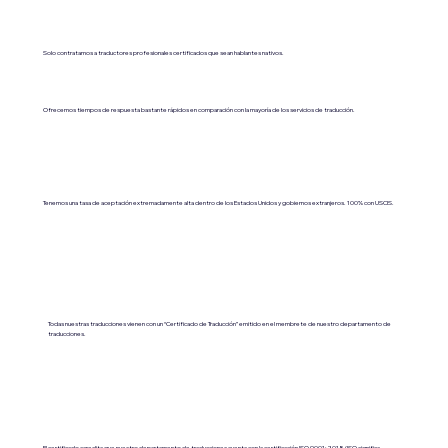
Solo contratamos a traductores profesionales certificados que sean hablantes nativos.
Ofrecemos tiempos de respuesta bastante rápidos en comparación con la mayoría de los servicios de traducción.
Tenemos una tasa de aceptación extremadamente alta dentro de los Estados Unidos y gobiernos extranjeros. 100% con USCIS.
Todas nuestras traducciones vienen con un “Certificado de Traducción” emitido en el membrete de nuestro departamento de
traducciones.
El certificado acredita que nuestro departamento de traducciones cuenta con la certificación ISO 9001:2018 (ISO significa