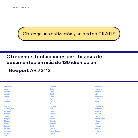
¡Sin cargos ocultos!
Obtenga una cotización y un pedido GRATIS
Ofrecemos traducciones certificadas de
documentos en más de 130 idiomas en
Newport AR 72112
Chuvash
Hiri Motu
africaans
Czech
Hungarian
Akan
Danish
Icelandic
albanés
Dutch
Igbo
amárico
English
Indonesian
árabe
Esperanto
Inuktitut
aragonés
Estonian
Italian
armenio
Ewe
Japanese
Assamese
Faroese
Javanese
Aymara
Fijian
Kannada
azerbaiyano
Finnish
Kashmiri
Bambara
French
Kazakh
Bashkir
Fula
Khmer
vasco
Galician
Kinyarwanda
bengalí
Georgian
Kirundi
Bhojpuri
German
Komi
bosnio
Greek
Korean
búlgaro
Gujarati
Kurdish
birmano
Haitian Creole
Kyrgyz
cantonés
Hausa
Lao
catalán
Hebrew
Latin
Cebuano