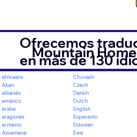
Ofrecemos traduc
Mountain Home
en más de 130 id
africaans
Chuvash
Akan
Czech
albanés
Danish
amárico
Dutch
árabe
English
aragonés
Esperanto
armenio
Estonian
Assamese
Ewe