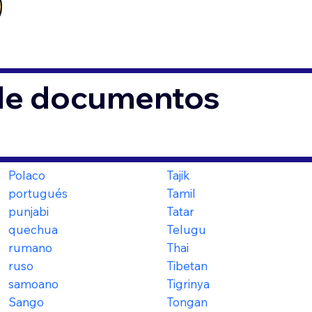
 de documentos
Polaco
Tajik
portugués
Tamil
punjabi
Tatar
quechua
Telugu
rumano
Thai
ruso
Tibetan
samoano
Tigrinya
Sango
Tongan