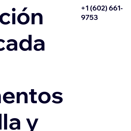
ción
+1 (602) 661-
9753
icada
entos
la y