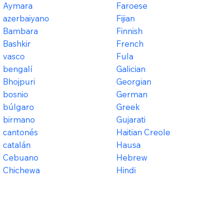
Aymara
Faroese
azerbaiyano
Fijian
Bambara
Finnish
Bashkir
French
vasco
Fula
bengalí
Galician
Bhojpuri
Georgian
bosnio
German
búlgaro
Greek
birmano
Gujarati
cantonés
Haitian Creole
catalán
Hausa
Cebuano
Hebrew
Chichewa
Hindi