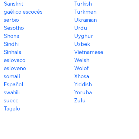
Sanskrit
Turkish
gaélico escocés
Turkmen
serbio
Ukrainian
Sesotho
Urdu
Shona
Uyghur
Sindhi
Uzbek
Sinhala
Vietnamese
eslovaco
Welsh
esloveno
Wolof
somalí
Xhosa
Español
Yiddish
swahili
Yoruba
sueco
Zulu
Tagalo