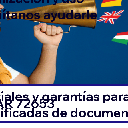
mítanos ayudarle
ales y garantías par
AR 72653
tificadas de docume