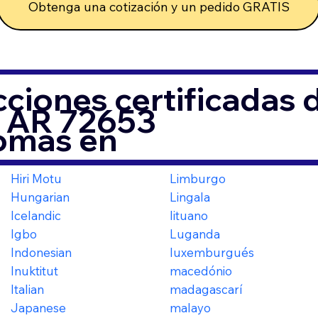
Obtenga una cotización y un pedido GRATIS
ciones certificadas
 AR 72653
iomas en
Hiri Motu
Limburgo
Hungarian
Lingala
Icelandic
lituano
Igbo
Luganda
Indonesian
luxemburgués
Inuktitut
macedónio
Italian
madagascarí
Japanese
malayo