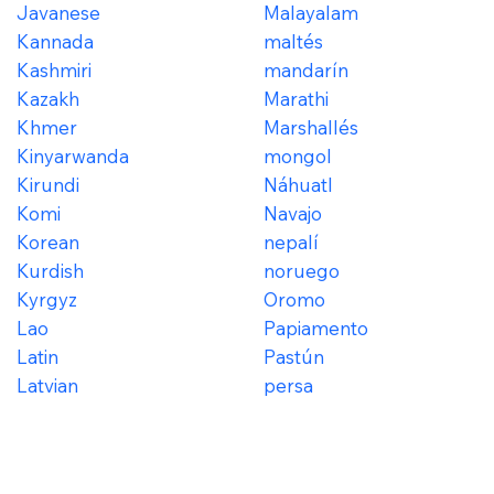
Javanese
Malayalam
Kannada
maltés
Kashmiri
mandarín
Kazakh
Marathi
Khmer
Marshallés
Kinyarwanda
mongol
Kirundi
Náhuatl
Komi
Navajo
Korean
nepalí
Kurdish
noruego
Kyrgyz
Oromo
Lao
Papiamento
Latin
Pastún
Latvian
persa