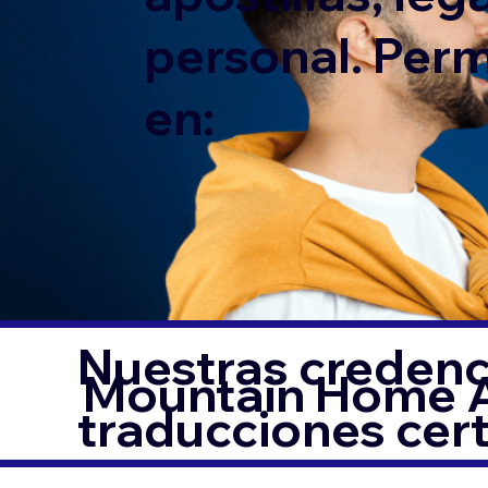
personal. Per
en:
Nuestras credenci
Mountain Home 
traducciones cer