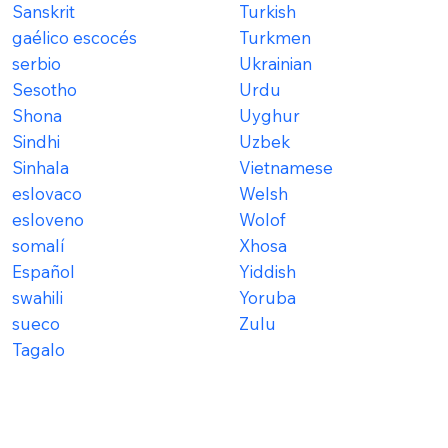
Sanskrit
Turkish
gaélico escocés
Turkmen
serbio
Ukrainian
Sesotho
Urdu
Shona
Uyghur
Sindhi
Uzbek
Sinhala
Vietnamese
eslovaco
Welsh
esloveno
Wolof
somalí
Xhosa
Español
Yiddish
swahili
Yoruba
sueco
Zulu
Tagalo