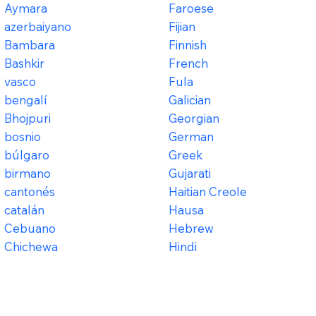
Aymara
Faroese
azerbaiyano
Fijian
Bambara
Finnish
Bashkir
French
vasco
Fula
bengalí
Galician
Bhojpuri
Georgian
bosnio
German
búlgaro
Greek
birmano
Gujarati
cantonés
Haitian Creole
catalán
Hausa
Cebuano
Hebrew
Chichewa
Hindi