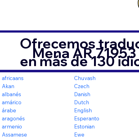
Ofrecemos traduc
Mena AR 71953
en más de 130 id
africaans
Chuvash
Akan
Czech
albanés
Danish
amárico
Dutch
árabe
English
aragonés
Esperanto
armenio
Estonian
Assamese
Ewe