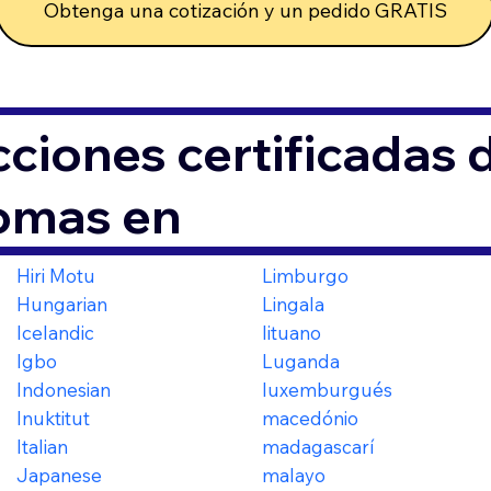
Obtenga una cotización y un pedido GRATIS
ciones certificadas
iomas en
Hiri Motu
Limburgo
Hungarian
Lingala
Icelandic
lituano
Igbo
Luganda
Indonesian
luxemburgués
Inuktitut
macedónio
Italian
madagascarí
Japanese
malayo