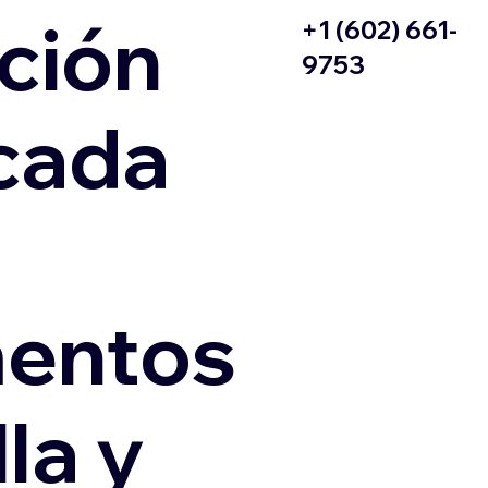
ción
+1 (602) 661-
9753
icada
entos
la y