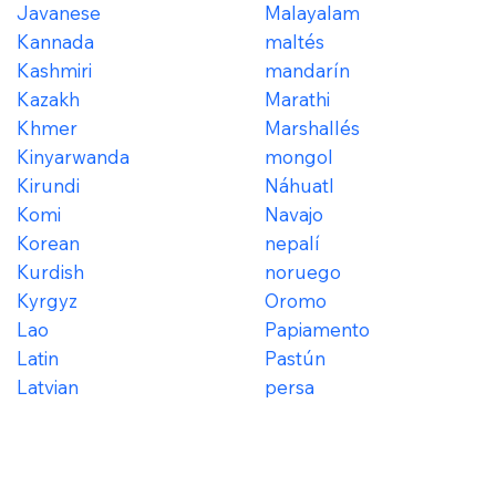
Javanese
Malayalam
Kannada
maltés
Kashmiri
mandarín
Kazakh
Marathi
Khmer
Marshallés
Kinyarwanda
mongol
Kirundi
Náhuatl
Komi
Navajo
Korean
nepalí
Kurdish
noruego
Kyrgyz
Oromo
Lao
Papiamento
Latin
Pastún
Latvian
persa