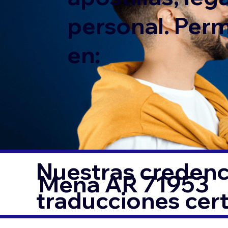
personal. Per
en:
Nuestras credenci
Mena AR 71953
traducciones cer