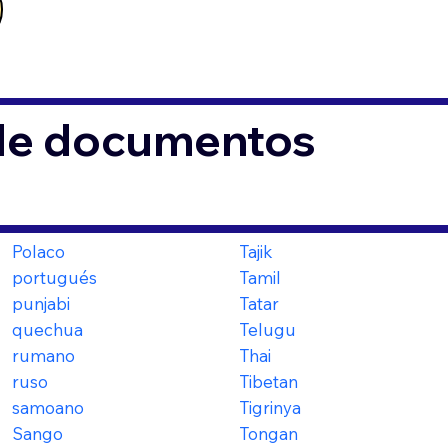
 de documentos
Polaco
Tajik
portugués
Tamil
punjabi
Tatar
quechua
Telugu
rumano
Thai
ruso
Tibetan
samoano
Tigrinya
Sango
Tongan