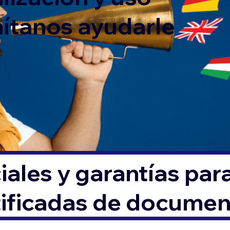
mítanos ayudarle
ales y garantías par
tificadas de docume