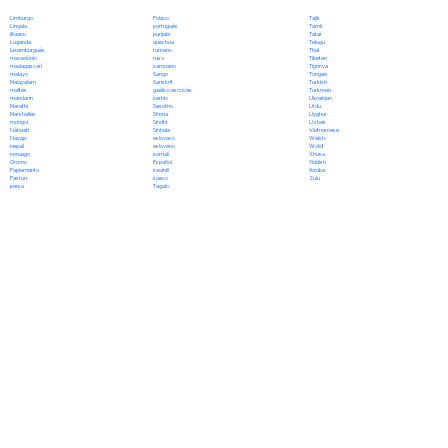
Polaco
Limburgo
Tajik
portugués
Lingala
Tamil
punjabi
lituano
Tatar
quechua
Luganda
Telugu
rumano
luxemburgués
Thai
ruso
macedónio
Tibetan
samoano
madagascarí
Tigrinya
Sango
malayo
Tongan
Sanskrit
Malayalam
Turkish
gaélico escocés
maltés
Turkmen
serbio
mandarín
Ukrainian
Sesotho
Marathi
Urdu
Shona
Marshallés
Uyghur
Sindhi
mongol
Uzbek
Sinhala
Náhuatl
Vietnamese
eslovaco
Navajo
Welsh
esloveno
nepalí
Wolof
somalí
noruego
Xhosa
Español
Oromo
Yiddish
swahili
Papiamento
Yoruba
sueco
Pastún
Zulu
Tagalo
persa