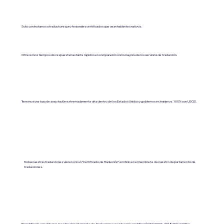
Solo contratamos a traductores profesionales certificados que sean hablantes nativos.
Ofrecemos tiempos de respuesta bastante rápidos en comparación con la mayoría de los servicios de traducción.
Tenemos una tasa de aceptación extremadamente alta dentro de los Estados Unidos y gobiernos extranjeros. 100% con USCIS.
Todas nuestras traducciones vienen con un “Certificado de Traducción” emitido en el membrete de nuestro departamento de
traducciones.
El certificado acredita que nuestro departamento de traducciones cuenta con la certificación ISO 9001:2018 (ISO significa