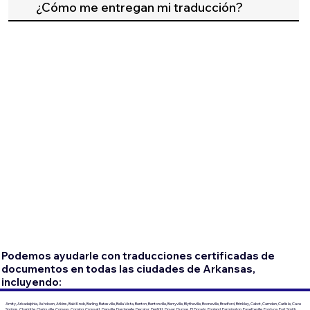
¿Cómo me entregan mi traducción?
Podemos ayudarle con traducciones certificadas de
documentos en todas las ciudades de Arkansas,
incluyendo:
Amity, Arkadelphia, Ashdown, Atkins, Bald Knob, Barling, Batesville, Bella Vista, Benton, Bentonville, Berryville, Blytheville, Booneville, Bradford, Brinkley, Cabot, Camden, Carlisle, Cave
Springs, Charlotte, Clarksville, Conway, Corning, Crossett, Danville, Dardanelle, Decatur, DeWitt, Dover, Dumas, El Dorado, England, Farmington, Fayetteville, Fordyce, Fort Smith,