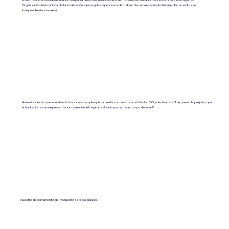
Organización Internacional de Normalización, que regula los procesos de trabajo de numerosas industrias mediante auditorías
independientes anuales).
Además, declara que nuestras traducciones cumplen plenamente con nuestra acreditación ISO y declaramos, "bajo pena de perjurio, que
la traducción es una representación correcta del original realizada por un traductor profesional".
Nuestro departamento de traducción está asegurado.