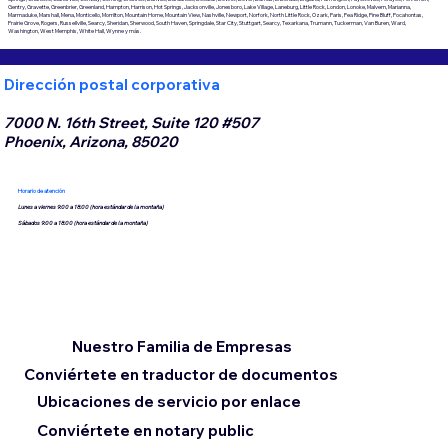
Gentry, Gravette, Greenbrier, Greenland, Hampton, Harrison, Hot Springs, Jacksonville, Jonesboro, Lake Village, Laneburg, Little Rock, London, Lonoke, Malvern, Marianna,
Marmaduke, Marshall, Mena, Monticello, Morrilton, Mountain Home, Mountain View, Nashville, Newport, Norfork, North Little Rock, Ozark, Paris, Pea Ridge, Pine Bluff, Pocahontas,
Prairie Grove, Rogers, Russellville, Searcy, Sheridan, Sherwood, South Haven, Springdale, Star City, Stuttgart, Searcy, Texarkana, Trumann, Tuckerman, Van Buren, Ward,
Washington, West Memphis, White Hall, Wynne y más.
Dirección postal corporativa
7000 N. 16th Street, Suite 120 #507
Phoenix, Arizona, 85020
Horario de atención
Lunes a viernes 9:00 a 18:00 (hora estándar de la montaña)
Sábados 9:00 a 18:00 (hora estándar de la montaña)
Nuestro Familia de Empresas
Conviértete en traductor de documentos
Ubicaciones de servicio por enlace
Conviértete en notary public