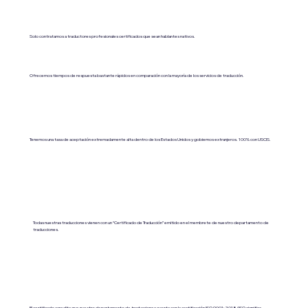
Solo contratamos a traductores profesionales certificados que sean hablantes nativos.
Ofrecemos tiempos de respuesta bastante rápidos en comparación con la mayoría de los servicios de traducción.
Tenemos una tasa de aceptación extremadamente alta dentro de los Estados Unidos y gobiernos extranjeros. 100% con USCIS.
Todas nuestras traducciones vienen con un “Certificado de Traducción” emitido en el membrete de nuestro departamento de
traducciones.
El certificado acredita que nuestro departamento de traducciones cuenta con la certificación ISO 9001:2018 (ISO significa