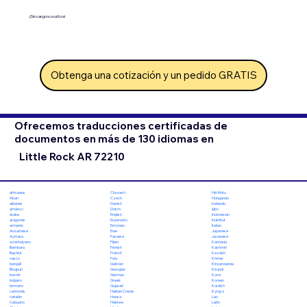
¡Sin cargos ocultos!
Obtenga una cotización y un pedido GRATIS
Ofrecemos traducciones certificadas de
documentos en más de 130 idiomas en
Little Rock AR 72210
Chuvash
Hiri Motu
africaans
Czech
Hungarian
Akan
Danish
Icelandic
albanés
Dutch
Igbo
amárico
English
Indonesian
árabe
Esperanto
Inuktitut
aragonés
Estonian
Italian
armenio
Ewe
Japanese
Assamese
Faroese
Javanese
Aymara
Fijian
Kannada
azerbaiyano
Finnish
Kashmiri
Bambara
French
Kazakh
Bashkir
Fula
Khmer
vasco
Galician
Kinyarwanda
bengalí
Georgian
Kirundi
Bhojpuri
German
Komi
bosnio
Greek
Korean
búlgaro
Gujarati
Kurdish
birmano
Haitian Creole
Kyrgyz
cantonés
Hausa
Lao
catalán
Hebrew
Latin
Cebuano