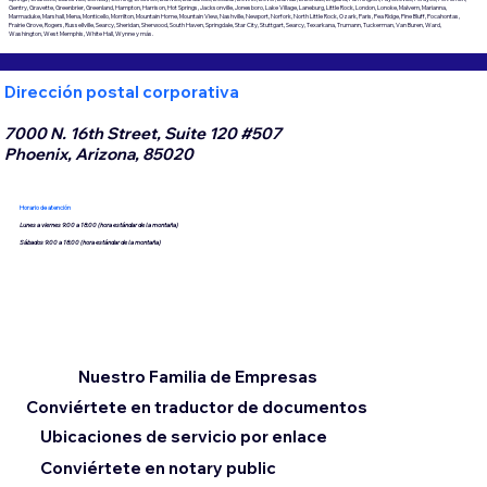
Gentry, Gravette, Greenbrier, Greenland, Hampton, Harrison, Hot Springs, Jacksonville, Jonesboro, Lake Village, Laneburg, Little Rock, London, Lonoke, Malvern, Marianna,
Marmaduke, Marshall, Mena, Monticello, Morrilton, Mountain Home, Mountain View, Nashville, Newport, Norfork, North Little Rock, Ozark, Paris, Pea Ridge, Pine Bluff, Pocahontas,
Prairie Grove, Rogers, Russellville, Searcy, Sheridan, Sherwood, South Haven, Springdale, Star City, Stuttgart, Searcy, Texarkana, Trumann, Tuckerman, Van Buren, Ward,
Washington, West Memphis, White Hall, Wynne y más.
Dirección postal corporativa
7000 N. 16th Street, Suite 120 #507
Phoenix, Arizona, 85020
Horario de atención
Lunes a viernes 9:00 a 18:00 (hora estándar de la montaña)
Sábados 9:00 a 18:00 (hora estándar de la montaña)
Nuestro Familia de Empresas
Conviértete en traductor de documentos
Ubicaciones de servicio por enlace
Conviértete en notary public