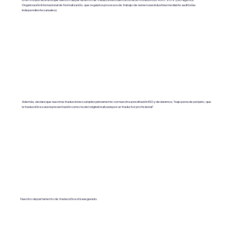
Organización Internacional de Normalización, que regula los procesos de trabajo de numerosas industrias mediante auditorías
independientes anuales).
Además, declara que nuestras traducciones cumplen plenamente con nuestra acreditación ISO y declaramos, "bajo pena de perjurio, que
la traducción es una representación correcta del original realizada por un traductor profesional".
Nuestro departamento de traducción está asegurado.