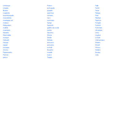
Polaco
Limburgo
Tajik
portugués
Lingala
Tamil
punjabi
lituano
Tatar
quechua
Luganda
Telugu
rumano
luxemburgués
Thai
ruso
macedónio
Tibetan
samoano
madagascarí
Tigrinya
Sango
malayo
Tongan
Sanskrit
Malayalam
Turkish
gaélico escocés
maltés
Turkmen
serbio
mandarín
Ukrainian
Sesotho
Marathi
Urdu
Shona
Marshallés
Uyghur
Sindhi
mongol
Uzbek
Sinhala
Náhuatl
Vietnamese
eslovaco
Navajo
Welsh
esloveno
nepalí
Wolof
somalí
noruego
Xhosa
Español
Oromo
Yiddish
swahili
Papiamento
Yoruba
sueco
Pastún
Zulu
Tagalo
persa