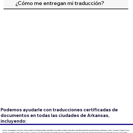
¿Cómo me entregan mi traducción?
Podemos ayudarle con traducciones certificadas de
documentos en todas las ciudades de Arkansas,
incluyendo:
Amity, Arkadelphia, Ashdown, Atkins, Bald Knob, Barling, Batesville, Bella Vista, Benton, Bentonville, Berryville, Blytheville, Booneville, Bradford, Brinkley, Cabot, Camden, Carlisle, Cave
Springs, Charlotte, Clarksville, Conway, Corning, Crossett, Danville, Dardanelle, Decatur, DeWitt, Dover, Dumas, El Dorado, England, Farmington, Fayetteville, Fordyce, Fort Smith,