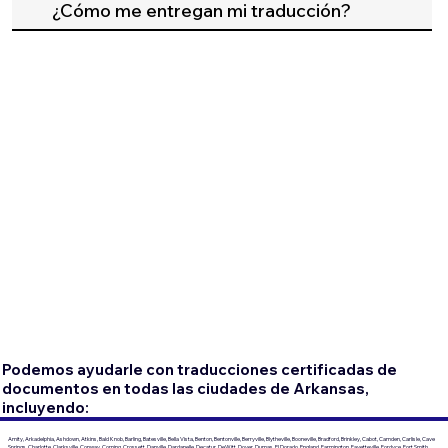
¿Cómo me entregan mi traducción?
Podemos ayudarle con traducciones certificadas de
documentos en todas las ciudades de Arkansas,
incluyendo:
Amity, Arkadelphia, Ashdown, Atkins, Bald Knob, Barling, Batesville, Bella Vista, Benton, Bentonville, Berryville, Blytheville, Booneville, Bradford, Brinkley, Cabot, Camden, Carlisle, Cave
Springs, Charlotte, Clarksville, Conway, Corning, Crossett, Danville, Dardanelle, Decatur, DeWitt, Dover, Dumas, El Dorado, England, Farmington, Fayetteville, Fordyce, Fort Smith,