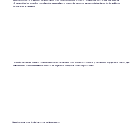
Organización Internacional de Normalización, que regula los procesos de trabajo de numerosas industrias mediante auditorías
independientes anuales).
Además, declara que nuestras traducciones cumplen plenamente con nuestra acreditación ISO y declaramos, "bajo pena de perjurio, que
la traducción es una representación correcta del original realizada por un traductor profesional".
Nuestro departamento de traducción está asegurado.