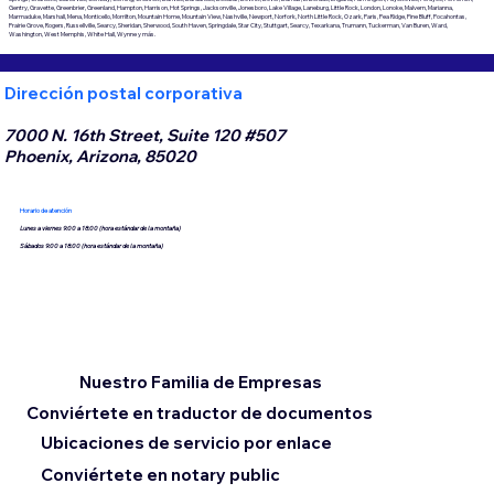
Gentry, Gravette, Greenbrier, Greenland, Hampton, Harrison, Hot Springs, Jacksonville, Jonesboro, Lake Village, Laneburg, Little Rock, London, Lonoke, Malvern, Marianna,
Marmaduke, Marshall, Mena, Monticello, Morrilton, Mountain Home, Mountain View, Nashville, Newport, Norfork, North Little Rock, Ozark, Paris, Pea Ridge, Pine Bluff, Pocahontas,
Prairie Grove, Rogers, Russellville, Searcy, Sheridan, Sherwood, South Haven, Springdale, Star City, Stuttgart, Searcy, Texarkana, Trumann, Tuckerman, Van Buren, Ward,
Washington, West Memphis, White Hall, Wynne y más.
Dirección postal corporativa
7000 N. 16th Street, Suite 120 #507
Phoenix, Arizona, 85020
Horario de atención
Lunes a viernes 9:00 a 18:00 (hora estándar de la montaña)
Sábados 9:00 a 18:00 (hora estándar de la montaña)
Nuestro Familia de Empresas
Conviértete en traductor de documentos
Ubicaciones de servicio por enlace
Conviértete en notary public