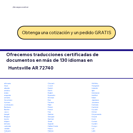
¡Sin cargos ocultos!
Obtenga una cotización y un pedido GRATIS
Ofrecemos traducciones certificadas de
documentos en más de 130 idiomas en
Huntsville AR 72740
Chuvash
Hiri Motu
africaans
Czech
Hungarian
Akan
Danish
Icelandic
albanés
Dutch
Igbo
amárico
English
Indonesian
árabe
Esperanto
Inuktitut
aragonés
Estonian
Italian
armenio
Ewe
Japanese
Assamese
Faroese
Javanese
Aymara
Fijian
Kannada
azerbaiyano
Finnish
Kashmiri
Bambara
French
Kazakh
Bashkir
Fula
Khmer
vasco
Galician
Kinyarwanda
bengalí
Georgian
Kirundi
Bhojpuri
German
Komi
bosnio
Greek
Korean
búlgaro
Gujarati
Kurdish
birmano
Haitian Creole
Kyrgyz
cantonés
Hausa
Lao
catalán
Hebrew
Latin
Cebuano