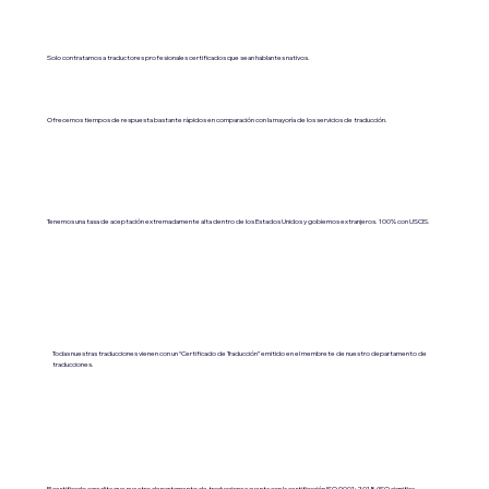
Solo contratamos a traductores profesionales certificados que sean hablantes nativos.
Ofrecemos tiempos de respuesta bastante rápidos en comparación con la mayoría de los servicios de traducción.
Tenemos una tasa de aceptación extremadamente alta dentro de los Estados Unidos y gobiernos extranjeros. 100% con USCIS.
Todas nuestras traducciones vienen con un “Certificado de Traducción” emitido en el membrete de nuestro departamento de
traducciones.
El certificado acredita que nuestro departamento de traducciones cuenta con la certificación ISO 9001:2018 (ISO significa