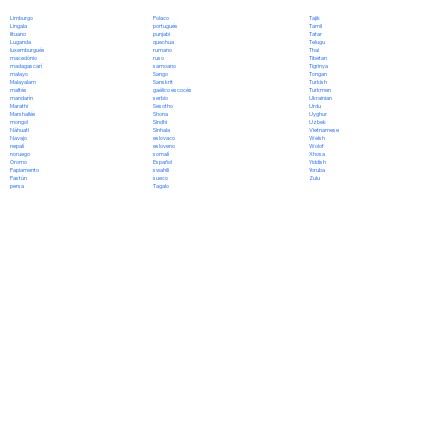
Polaco
Limburgo
Tajik
portugués
Lingala
Tamil
punjabi
lituano
Tatar
quechua
Luganda
Telugu
rumano
luxemburgués
Thai
ruso
macedónio
Tibetan
samoano
madagascarí
Tigrinya
Sango
malayo
Tongan
Sanskrit
Malayalam
Turkish
gaélico escocés
maltés
Turkmen
serbio
mandarín
Ukrainian
Sesotho
Marathi
Urdu
Shona
Marshallés
Uyghur
Sindhi
mongol
Uzbek
Sinhala
Náhuatl
Vietnamese
eslovaco
Navajo
Welsh
esloveno
nepalí
Wolof
somalí
noruego
Xhosa
Español
Oromo
Yiddish
swahili
Papiamento
Yoruba
sueco
Pastún
Zulu
Tagalo
persa