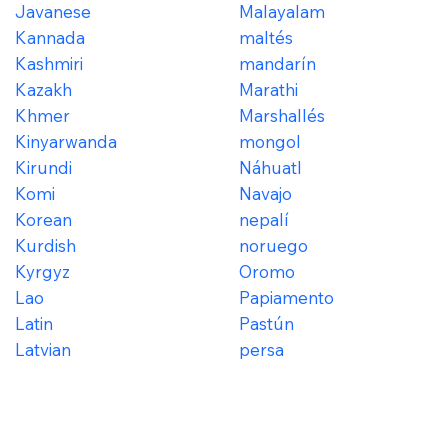
Javanese
Malayalam
Kannada
maltés
Kashmiri
mandarín
Kazakh
Marathi
Khmer
Marshallés
Kinyarwanda
mongol
Kirundi
Náhuatl
Komi
Navajo
Korean
nepalí
Kurdish
noruego
Kyrgyz
Oromo
Lao
Papiamento
Latin
Pastún
Latvian
persa