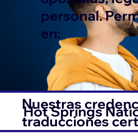
personal. Per
en:
Nuestras credenci
Hot Springs Nati
traducciones cer