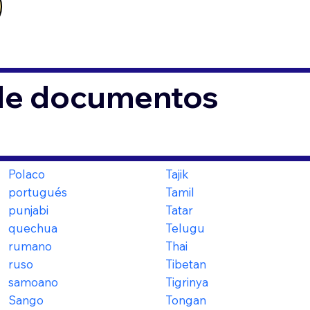
 de documentos
Polaco
Tajik
portugués
Tamil
punjabi
Tatar
quechua
Telugu
rumano
Thai
ruso
Tibetan
samoano
Tigrinya
Sango
Tongan