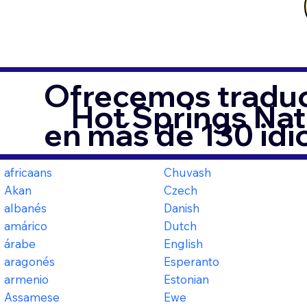
Ofrecemos traduc
Hot Springs Nat
en más de 130 id
africaans
Chuvash
Akan
Czech
albanés
Danish
amárico
Dutch
árabe
English
aragonés
Esperanto
armenio
Estonian
Assamese
Ewe