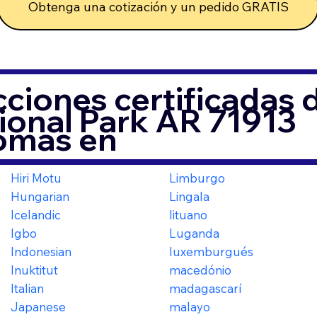
Obtenga una cotización y un pedido GRATIS
ciones certificadas
ional Park AR 71913
iomas en
Hiri Motu
Limburgo
Hungarian
Lingala
Icelandic
lituano
Igbo
Luganda
Indonesian
luxemburgués
Inuktitut
macedónio
Italian
madagascarí
Japanese
malayo