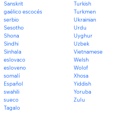
Sanskrit
Turkish
gaélico escocés
Turkmen
serbio
Ukrainian
Sesotho
Urdu
Shona
Uyghur
Sindhi
Uzbek
Sinhala
Vietnamese
eslovaco
Welsh
esloveno
Wolof
somalí
Xhosa
Español
Yiddish
swahili
Yoruba
sueco
Zulu
Tagalo