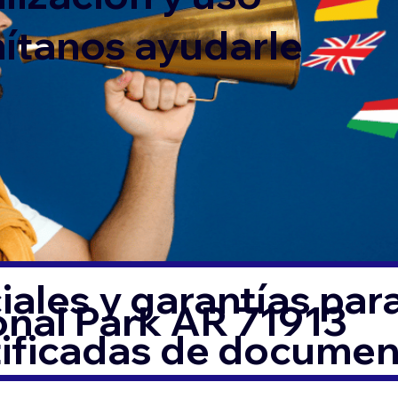
mítanos ayudarle
ales y garantías par
onal Park AR 71913
tificadas de docume