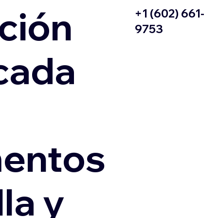
ción
+1 (602) 661-
9753
icada
entos
la y