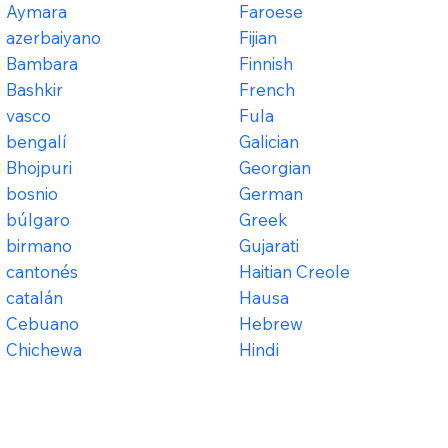
Aymara
Faroese
azerbaiyano
Fijian
Bambara
Finnish
Bashkir
French
vasco
Fula
bengalí
Galician
Bhojpuri
Georgian
bosnio
German
búlgaro
Greek
birmano
Gujarati
cantonés
Haitian Creole
catalán
Hausa
Cebuano
Hebrew
Chichewa
Hindi