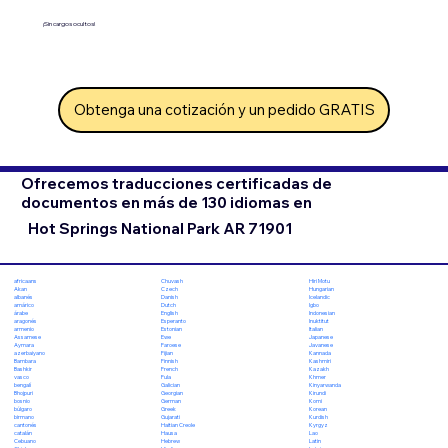
¡Sin cargos ocultos!
Obtenga una cotización y un pedido GRATIS
Ofrecemos traducciones certificadas de
documentos en más de 130 idiomas en
Hot Springs National Park AR 71901
Chuvash
Hiri Motu
africaans
Czech
Hungarian
Akan
Danish
Icelandic
albanés
Dutch
Igbo
amárico
English
Indonesian
árabe
Esperanto
Inuktitut
aragonés
Estonian
Italian
armenio
Ewe
Japanese
Assamese
Faroese
Javanese
Aymara
Fijian
Kannada
azerbaiyano
Finnish
Kashmiri
Bambara
French
Kazakh
Bashkir
Fula
Khmer
vasco
Galician
Kinyarwanda
bengalí
Georgian
Kirundi
Bhojpuri
German
Komi
bosnio
Greek
Korean
búlgaro
Gujarati
Kurdish
birmano
Haitian Creole
Kyrgyz
cantonés
Hausa
Lao
catalán
Hebrew
Latin
Cebuano