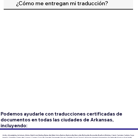
¿Cómo me entregan mi traducción?
Podemos ayudarle con traducciones certificadas de
documentos en todas las ciudades de Arkansas,
incluyendo:
Amity, Arkadelphia, Ashdown, Atkins, Bald Knob, Barling, Batesville, Bella Vista, Benton, Bentonville, Berryville, Blytheville, Booneville, Bradford, Brinkley, Cabot, Camden, Carlisle, Cave
Springs, Charlotte, Clarksville, Conway, Corning, Crossett, Danville, Dardanelle, Decatur, DeWitt, Dover, Dumas, El Dorado, England, Farmington, Fayetteville, Fordyce, Fort Smith,