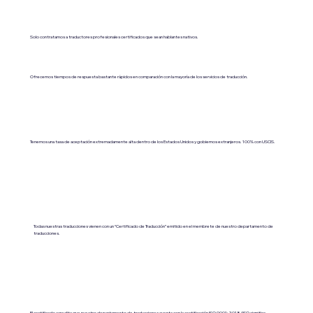
Solo contratamos a traductores profesionales certificados que sean hablantes nativos.
Ofrecemos tiempos de respuesta bastante rápidos en comparación con la mayoría de los servicios de traducción.
Tenemos una tasa de aceptación extremadamente alta dentro de los Estados Unidos y gobiernos extranjeros. 100% con USCIS.
Todas nuestras traducciones vienen con un “Certificado de Traducción” emitido en el membrete de nuestro departamento de
traducciones.
El certificado acredita que nuestro departamento de traducciones cuenta con la certificación ISO 9001:2018 (ISO significa