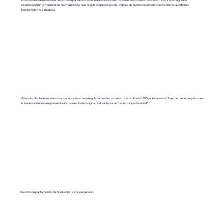
Organización Internacional de Normalización, que regula los procesos de trabajo de numerosas industrias mediante auditorías
independientes anuales).
Además, declara que nuestras traducciones cumplen plenamente con nuestra acreditación ISO y declaramos, "bajo pena de perjurio, que
la traducción es una representación correcta del original realizada por un traductor profesional".
Nuestro departamento de traducción está asegurado.