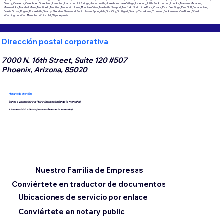
Gentry, Gravette, Greenbrier, Greenland, Hampton, Harrison, Hot Springs, Jacksonville, Jonesboro, Lake Village, Laneburg, Little Rock, London, Lonoke, Malvern, Marianna,
Marmaduke, Marshall, Mena, Monticello, Morrilton, Mountain Home, Mountain View, Nashville, Newport, Norfork, North Little Rock, Ozark, Paris, Pea Ridge, Pine Bluff, Pocahontas,
Prairie Grove, Rogers, Russellville, Searcy, Sheridan, Sherwood, South Haven, Springdale, Star City, Stuttgart, Searcy, Texarkana, Trumann, Tuckerman, Van Buren, Ward,
Washington, West Memphis, White Hall, Wynne y más.
Dirección postal corporativa
7000 N. 16th Street, Suite 120 #507
Phoenix, Arizona, 85020
Horario de atención
Lunes a viernes 9:00 a 18:00 (hora estándar de la montaña)
Sábados 9:00 a 18:00 (hora estándar de la montaña)
Nuestro Familia de Empresas
Conviértete en traductor de documentos
Ubicaciones de servicio por enlace
Conviértete en notary public