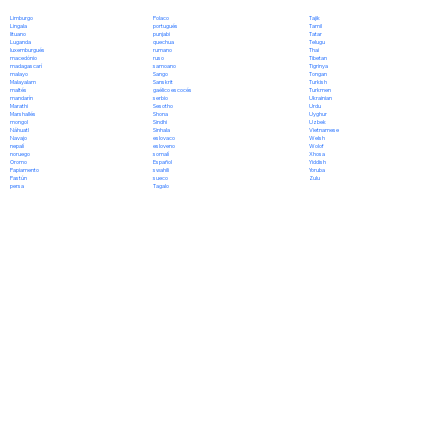
Polaco
Limburgo
Tajik
portugués
Lingala
Tamil
punjabi
lituano
Tatar
quechua
Luganda
Telugu
rumano
luxemburgués
Thai
ruso
macedónio
Tibetan
samoano
madagascarí
Tigrinya
Sango
malayo
Tongan
Sanskrit
Malayalam
Turkish
gaélico escocés
maltés
Turkmen
serbio
mandarín
Ukrainian
Sesotho
Marathi
Urdu
Shona
Marshallés
Uyghur
Sindhi
mongol
Uzbek
Sinhala
Náhuatl
Vietnamese
eslovaco
Navajo
Welsh
esloveno
nepalí
Wolof
somalí
noruego
Xhosa
Español
Oromo
Yiddish
swahili
Papiamento
Yoruba
sueco
Pastún
Zulu
Tagalo
persa