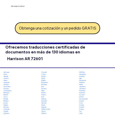
¡Sin cargos ocultos!
Obtenga una cotización y un pedido GRATIS
Ofrecemos traducciones certificadas de
documentos en más de 130 idiomas en
Harrison AR 72601
Chuvash
Hiri Motu
africaans
Czech
Hungarian
Akan
Danish
Icelandic
albanés
Dutch
Igbo
amárico
English
Indonesian
árabe
Esperanto
Inuktitut
aragonés
Estonian
Italian
armenio
Ewe
Japanese
Assamese
Faroese
Javanese
Aymara
Fijian
Kannada
azerbaiyano
Finnish
Kashmiri
Bambara
French
Kazakh
Bashkir
Fula
Khmer
vasco
Galician
Kinyarwanda
bengalí
Georgian
Kirundi
Bhojpuri
German
Komi
bosnio
Greek
Korean
búlgaro
Gujarati
Kurdish
birmano
Haitian Creole
Kyrgyz
cantonés
Hausa
Lao
catalán
Hebrew
Latin
Cebuano