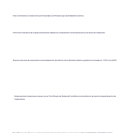
Solo contratamos a traductores profesionales certificados que sean hablantes nativos.
Ofrecemos tiempos de respuesta bastante rápidos en comparación con la mayoría de los servicios de traducción.
Tenemos una tasa de aceptación extremadamente alta dentro de los Estados Unidos y gobiernos extranjeros. 100% con USCIS.
Todas nuestras traducciones vienen con un “Certificado de Traducción” emitido en el membrete de nuestro departamento de
traducciones.
El certificado acredita que nuestro departamento de traducciones cuenta con la certificación ISO 9001:2018 (ISO significa