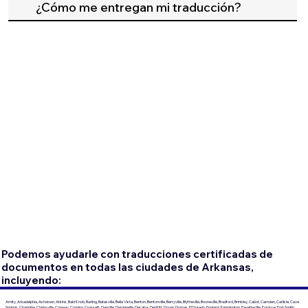
¿Cómo me entregan mi traducción?
Podemos ayudarle con traducciones certificadas de
documentos en todas las ciudades de Arkansas,
incluyendo:
Amity, Arkadelphia, Ashdown, Atkins, Bald Knob, Barling, Batesville, Bella Vista, Benton, Bentonville, Berryville, Blytheville, Booneville, Bradford, Brinkley, Cabot, Camden, Carlisle, Cave
Springs, Charlotte, Clarksville, Conway, Corning, Crossett, Danville, Dardanelle, Decatur, DeWitt, Dover, Dumas, El Dorado, England, Farmington, Fayetteville, Fordyce, Fort Smith,