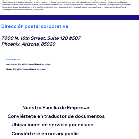
Gentry, Gravette, Greenbrier, Greenland, Hampton, Harrison, Hot Springs, Jacksonville, Jonesboro, Lake Village, Laneburg, Little Rock, London, Lonoke, Malvern, Marianna,
Marmaduke, Marshall, Mena, Monticello, Morrilton, Mountain Home, Mountain View, Nashville, Newport, Norfork, North Little Rock, Ozark, Paris, Pea Ridge, Pine Bluff, Pocahontas,
Prairie Grove, Rogers, Russellville, Searcy, Sheridan, Sherwood, South Haven, Springdale, Star City, Stuttgart, Searcy, Texarkana, Trumann, Tuckerman, Van Buren, Ward,
Washington, West Memphis, White Hall, Wynne y más.
Dirección postal corporativa
7000 N. 16th Street, Suite 120 #507
Phoenix, Arizona, 85020
Horario de atención
Lunes a viernes 9:00 a 18:00 (hora estándar de la montaña)
Sábados 9:00 a 18:00 (hora estándar de la montaña)
Nuestro Familia de Empresas
Conviértete en traductor de documentos
Ubicaciones de servicio por enlace
Conviértete en notary public