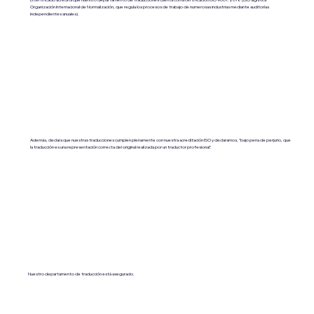
Organización Internacional de Normalización, que regula los procesos de trabajo de numerosas industrias mediante auditorías
independientes anuales).
Además, declara que nuestras traducciones cumplen plenamente con nuestra acreditación ISO y declaramos, "bajo pena de perjurio, que
la traducción es una representación correcta del original realizada por un traductor profesional".
Nuestro departamento de traducción está asegurado.