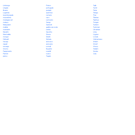
Polaco
Limburgo
Tajik
portugués
Lingala
Tamil
punjabi
lituano
Tatar
quechua
Luganda
Telugu
rumano
luxemburgués
Thai
ruso
macedónio
Tibetan
samoano
madagascarí
Tigrinya
Sango
malayo
Tongan
Sanskrit
Malayalam
Turkish
gaélico escocés
maltés
Turkmen
serbio
mandarín
Ukrainian
Sesotho
Marathi
Urdu
Shona
Marshallés
Uyghur
Sindhi
mongol
Uzbek
Sinhala
Náhuatl
Vietnamese
eslovaco
Navajo
Welsh
esloveno
nepalí
Wolof
somalí
noruego
Xhosa
Español
Oromo
Yiddish
swahili
Papiamento
Yoruba
sueco
Pastún
Zulu
Tagalo
persa