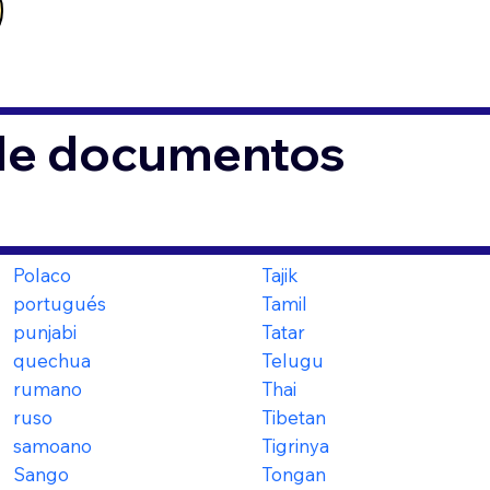
 de documentos
Polaco
Tajik
portugués
Tamil
punjabi
Tatar
quechua
Telugu
rumano
Thai
ruso
Tibetan
samoano
Tigrinya
Sango
Tongan