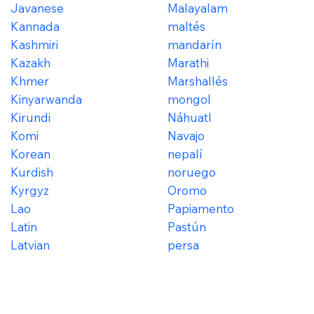
Javanese
Malayalam
Kannada
maltés
Kashmiri
mandarín
Kazakh
Marathi
Khmer
Marshallés
Kinyarwanda
mongol
Kirundi
Náhuatl
Komi
Navajo
Korean
nepalí
Kurdish
noruego
Kyrgyz
Oromo
Lao
Papiamento
Latin
Pastún
Latvian
persa