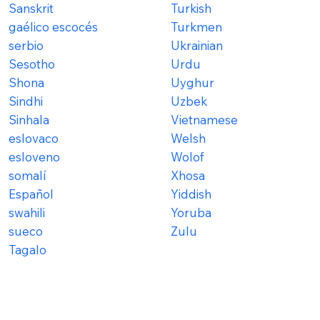
Sanskrit
Turkish
gaélico escocés
Turkmen
serbio
Ukrainian
Sesotho
Urdu
Shona
Uyghur
Sindhi
Uzbek
Sinhala
Vietnamese
eslovaco
Welsh
esloveno
Wolof
somalí
Xhosa
Español
Yiddish
swahili
Yoruba
sueco
Zulu
Tagalo