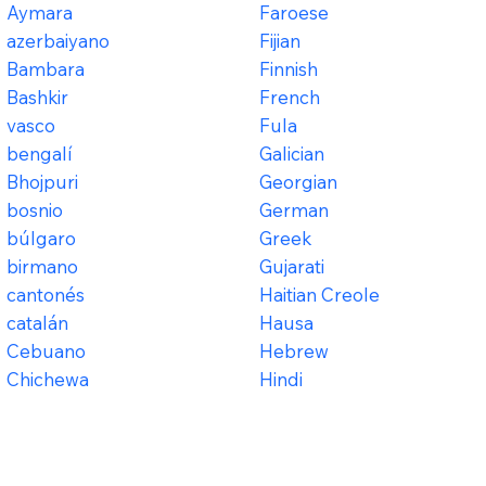
Aymara
Faroese
azerbaiyano
Fijian
Bambara
Finnish
Bashkir
French
vasco
Fula
bengalí
Galician
Bhojpuri
Georgian
bosnio
German
búlgaro
Greek
birmano
Gujarati
cantonés
Haitian Creole
catalán
Hausa
Cebuano
Hebrew
Chichewa
Hindi