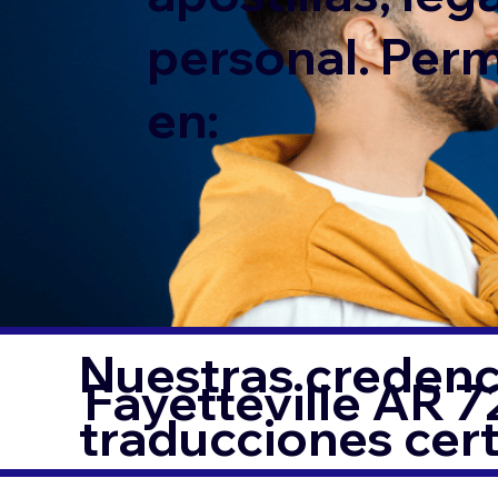
personal. Per
en:
Nuestras credenci
Fayetteville AR 
traducciones cer