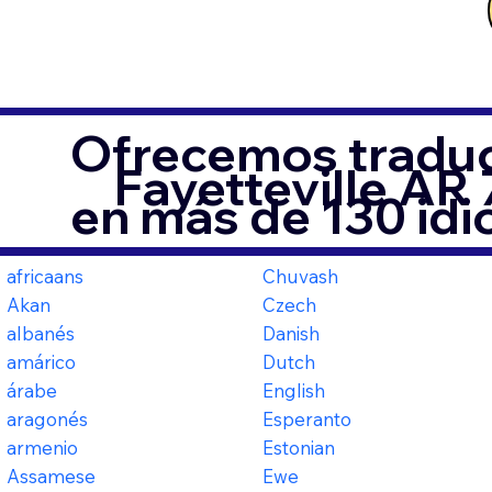
Ofrecemos traduc
Fayetteville AR
en más de 130 id
africaans
Chuvash
Akan
Czech
albanés
Danish
amárico
Dutch
árabe
English
aragonés
Esperanto
armenio
Estonian
Assamese
Ewe