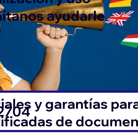
mítanos ayudarle
ales y garantías par
72704
tificadas de docume