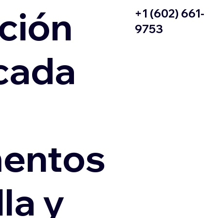
ción
+1 (602) 661-
9753
icada
entos
la y